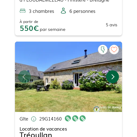
3
chambre
s
6
personne
s
À partir de
5
avis
550
par
semaine
Gîte
29G14160
Location de vacances
Tréoullan