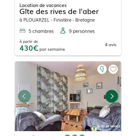
Location de vacances
Gîte des rives de l'aber
à
PLOUARZEL
- Finistère - Bretagne
5
chambre
s
9
personne
s
À partir de
4
avis
430
par
semaine