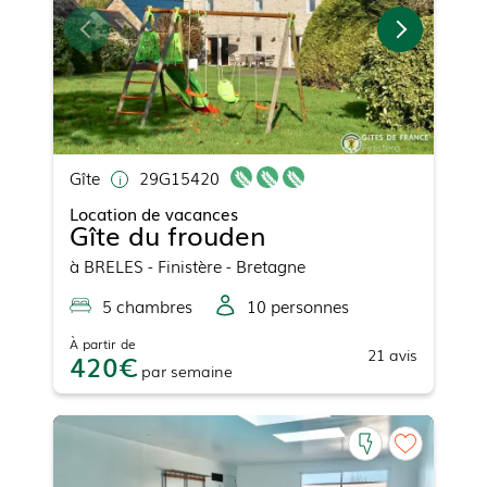
Gîte
29G15420
Location de vacances
Gîte du frouden
à
BRELES
- Finistère - Bretagne
5
chambre
s
10
personne
s
À partir de
21
avis
420
par
semaine