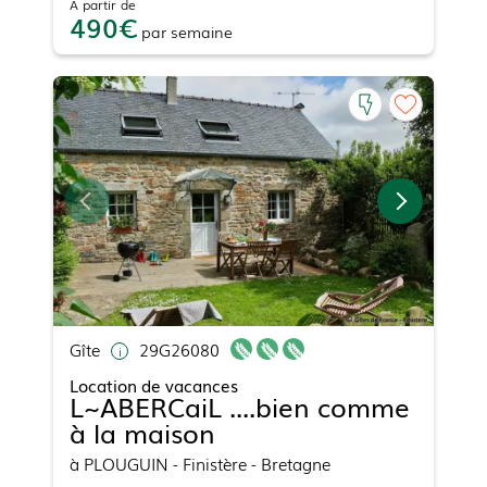
À partir de
490
par
semaine
Gîte
29G26080
Location de vacances
L~ABERCaiL ....bien comme
à la maison
à
PLOUGUIN
- Finistère - Bretagne