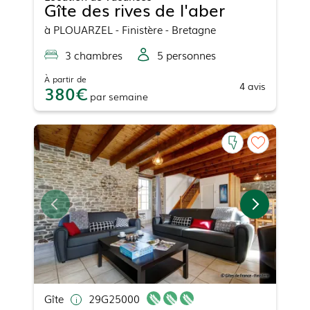
Gîte des rives de l'aber
à
PLOUARZEL
- Finistère - Bretagne
3
chambre
s
5
personne
s
À partir de
4
avis
380
par
semaine
Gîte
29G25000