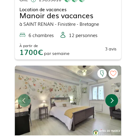
Location de vacances
Manoir des vacances
à
SAINT RENAN
- Finistère - Bretagne
6
chambre
s
12
personne
s
À partir de
3
avis
1700
par
semaine