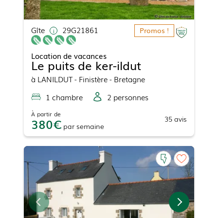
Gîte
29G21861
Promos !
Location de vacances
Le puits de ker-ildut
à
LANILDUT
- Finistère - Bretagne
1
chambre
2
personne
s
À partir de
35
avis
380
par
semaine