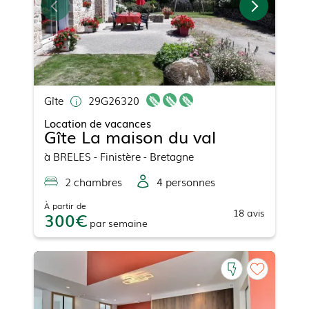
Gîte
29G26320
Location de vacances
Gîte La maison du val
à
BRELES
- Finistère - Bretagne
2
chambre
s
4
personne
s
À partir de
18
avis
300
par
semaine