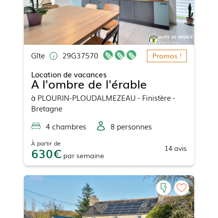
Gîte
29G37570
Promos !
Location de vacances
A l'ombre de l'érable
à
PLOURIN-PLOUDALMEZEAU
- Finistère -
Bretagne
4
chambre
s
8
personne
s
À partir de
14
avis
630
par
semaine