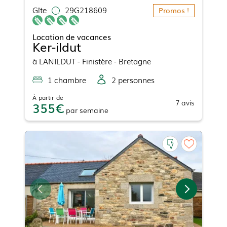
Gîte
29G218609
Promos !
Location de vacances
Ker-ildut
à
LANILDUT
- Finistère - Bretagne
1
chambre
2
personne
s
À partir de
7
avis
355
par
semaine