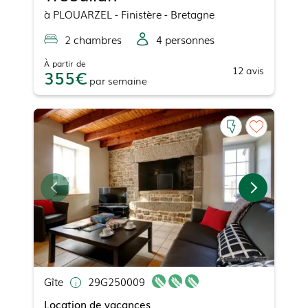
à
PLOUARZEL
- Finistère - Bretagne
2
chambre
s
4
personne
s
À partir de
12
avis
355
par
semaine
Gîte
29G250009
Location de vacances