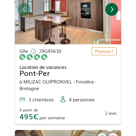
Gîte
29G45630
Promos !
Location de vacances
Pont-Per
à
MILIZAC-GUIPRONVEL
- Finistère -
Bretagne
3
chambre
s
4
personne
s
À partir de
2
avis
495
par
semaine