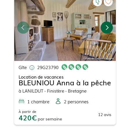
Gîte
29G23790
Location de vacances
BLEUNIOU Anna à la pêche
à
LANILDUT
- Finistère - Bretagne
1
chambre
2
personne
s
À partir de
12
avis
420
par
semaine