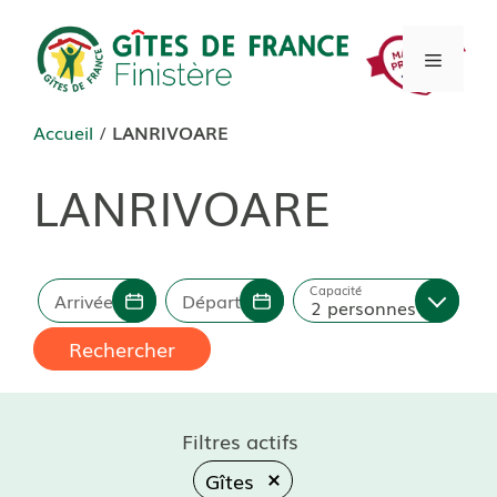
Aller
au
Menu
contenu
Accueil
/
LANRIVOARE
LANRIVOARE
Capacité
Arrivée
Départ
2 personnes
Rechercher
Filtres actifs
Gîtes