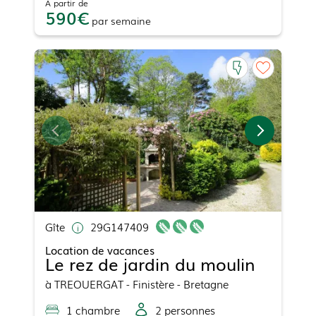
À partir de
590
par
semaine
Gîte
29G147409
Location de vacances
Le rez de jardin du moulin
à
TREOUERGAT
- Finistère - Bretagne
1
chambre
2
personne
s