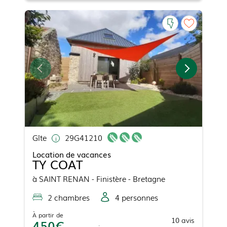
Gîte
29G41210
Location de vacances
TY COAT
à
SAINT RENAN
- Finistère - Bretagne
2
chambre
s
4
personne
s
À partir de
10
avis
450