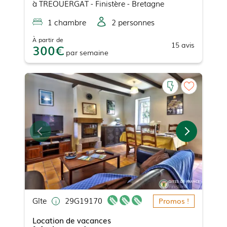
à
TREOUERGAT
- Finistère - Bretagne
1
chambre
2
personne
s
À partir de
15
avis
300
par
semaine
Gîte
29G19170
Promos !
Location de vacances