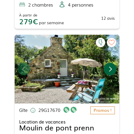
2
chambre
s
4
personne
s
À partir de
12
avis
279
par
semaine
Gîte
29G17670
Promos !
Location de vacances
Moulin de pont prenn