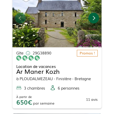
Gîte
29G38890
Promos !
Location de vacances
Ar Maner Kozh
à
PLOUDALMEZEAU
- Finistère - Bretagne
3
chambre
s
6
personne
s
À partir de
11
avis
650
par
semaine