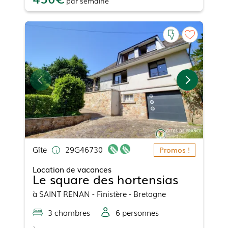
par
semaine
Gîte
29G46730
Promos !
Location de vacances
Le square des hortensias
à
SAINT RENAN
- Finistère - Bretagne
3
chambre
s
6
personne
s