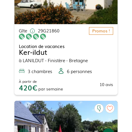
Gîte
29G21860
Promos !
Location de vacances
Ker-ildut
à
LANILDUT
- Finistère - Bretagne
3
chambre
s
6
personne
s
À partir de
10
avis
420
par
semaine