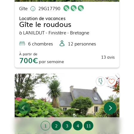
Gîte
29G17790
Location de vacances
Gîte le roudous
à
LANILDUT
- Finistère - Bretagne
6
chambre
s
12
personne
s
À partir de
13
avis
700
par
semaine
1
2
3
4
11