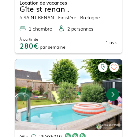
Location de vacances
Gîte st renan .
à
SAINT RENAN
- Finistère - Bretagne
1
chambre
2
personne
s
À partir de
1
avis
280
par
semaine
Gîte
29G35010