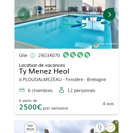
Gîte
29G34070
Location de vacances
Ty Menez Heol
à
PLOUDALMEZEAU
- Finistère - Bretagne
6
chambre
s
12
personne
s
À partir de
4
avis
2500
par
semaine