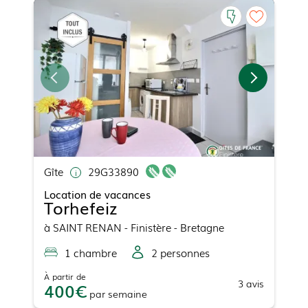
Gîte
29G33890
Location de vacances
Torhefeiz
à
SAINT RENAN
- Finistère - Bretagne
1
chambre
2
personne
s
À partir de
3
avis
400
par
semaine