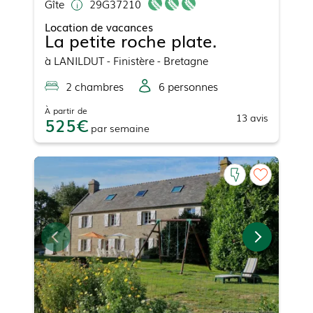
Gîte
29G37210
Location de vacances
La petite roche plate.
à
LANILDUT
- Finistère - Bretagne
2
chambre
s
6
personne
s
À partir de
13
avis
525
par
semaine