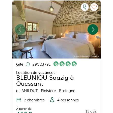
Gîte
29G23791
Location de vacances
BLEUNIOU Soazig à
Ouessant
à
LANILDUT
- Finistère - Bretagne
2
chambre
s
4
personne
s
À partir de
13
avis