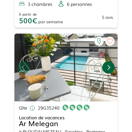
3
chambre
s
6
personne
s
À partir de
5
avis
500
par
semaine
Gîte
29G35240
Location de vacances
Ar Melegan
à
PLOUDALMEZEAU
- Finistère - Bretagne