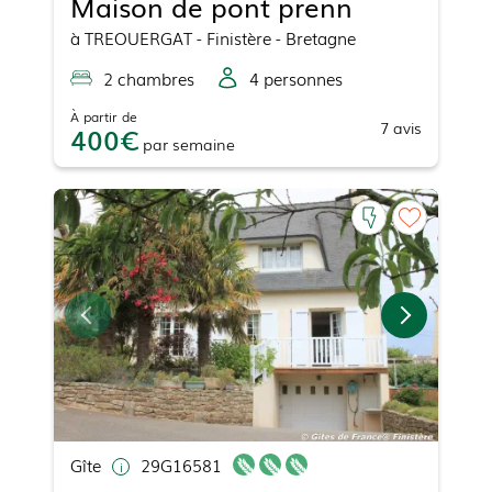
Maison de pont prenn
à
TREOUERGAT
- Finistère - Bretagne
2
chambre
s
4
personne
s
À partir de
7
avis
400
par
semaine
Gîte
29G16581