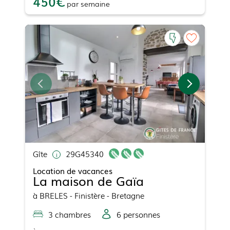
450
par
semaine
Gîte
29G45340
Location de vacances
La maison de Gaïa
à
BRELES
- Finistère - Bretagne
3
chambre
s
6
personne
s