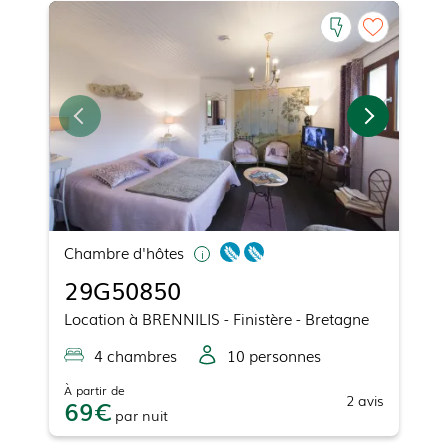
Chambre d'hôtes
29G50850
Location
à
BRENNILIS
- Finistère - Bretagne
4
chambre
s
10
personne
s
À partir de
2
avis
69
par
nuit