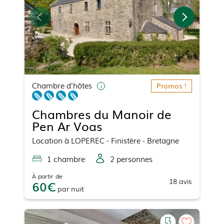
Chambre d'hôtes
Promos !
Chambres du Manoir de
Pen Ar Voas
Location
à
LOPEREC
- Finistère - Bretagne
1
chambre
2
personne
s
À partir de
18
avis
60
par
nuit