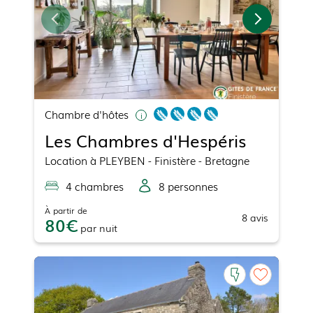
Chambre d'hôtes
Les Chambres d'Hespéris
Location
à
PLEYBEN
- Finistère - Bretagne
4
chambre
s
8
personne
s
À partir de
8
avis
80
par
nuit