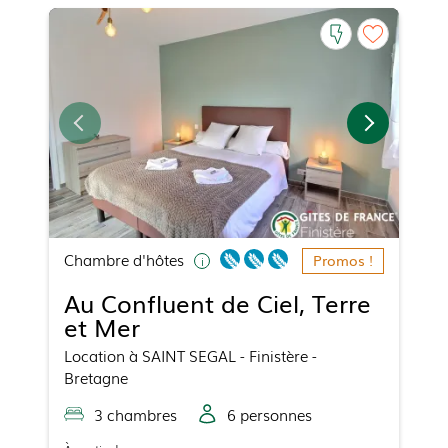
Chambre d'hôtes
Promos !
Au Confluent de Ciel, Terre
et Mer
Location
à
SAINT SEGAL
- Finistère -
Bretagne
3
chambre
s
6
personne
s