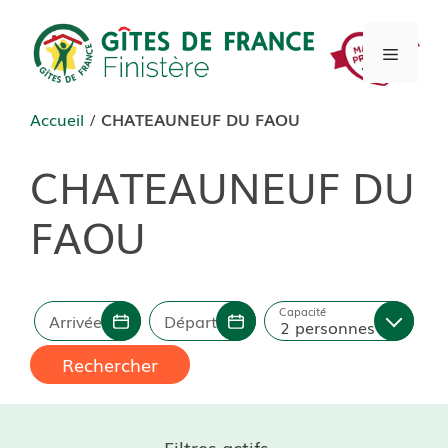
Aller
au
Menu
contenu
Accueil
/
CHATEAUNEUF DU FAOU
CHATEAUNEUF DU
FAOU
Capacité
Arrivée
Départ
2 personnes
Rechercher
Filtres actifs