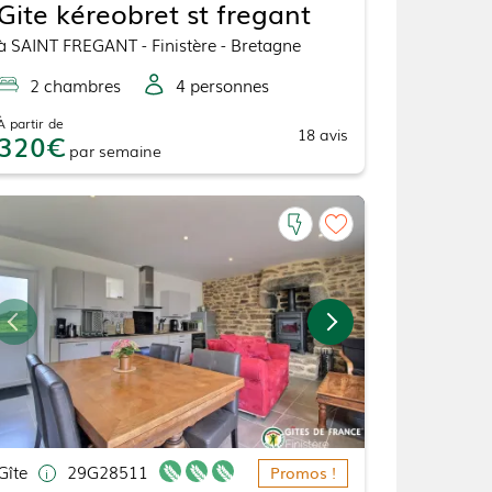
Gite kéreobret st fregant
à
SAINT FREGANT
- Finistère - Bretagne
2
chambre
s
4
personne
s
À partir de
18
avis
320
par
semaine
Gîte
29G28511
Promos !