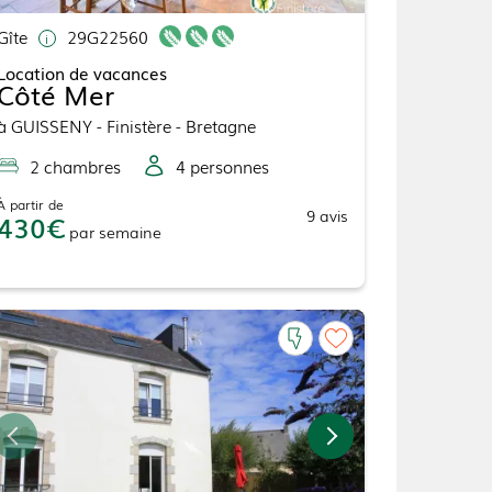
Gîte
29G22560
Location de vacances
Côté Mer
à
GUISSENY
- Finistère - Bretagne
2
chambre
s
4
personne
s
À partir de
9
avis
430
par
semaine