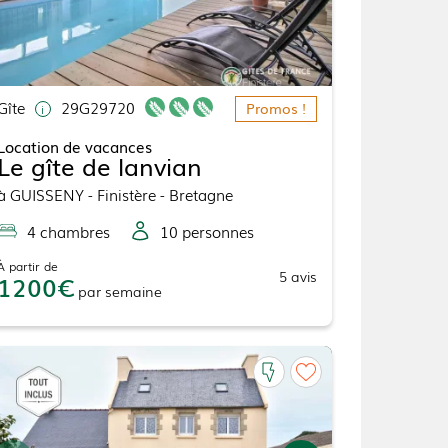
Gîte
29G29720
Promos !
Location de vacances
Le gîte de lanvian
à
GUISSENY
- Finistère - Bretagne
4
chambre
s
10
personne
s
À partir de
5
avis
1200
par
semaine