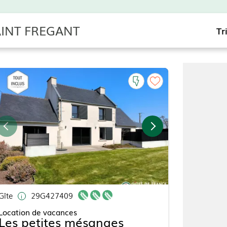
SAINT FREGANT
Tr
Gîte
29G427409
Location de vacances
Les petites mésanges