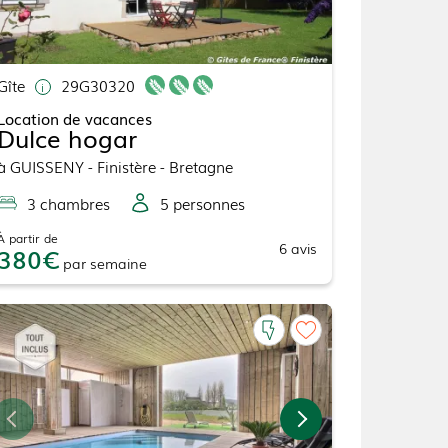
Gîte
29G30320
Location de vacances
Dulce hogar
à
GUISSENY
- Finistère - Bretagne
3
chambre
s
5
personne
s
À partir de
6
avis
380
par
semaine