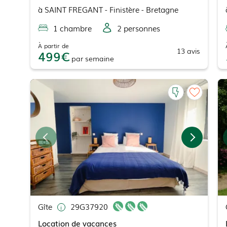
à
SAINT FREGANT
- Finistère - Bretagne
1
chambre
2
personne
s
À partir de
13
avis
499
par
semaine
Gîte
29G37920
Location de vacances