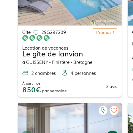
Gîte
29G297209
Promos !
Location de vacances
Le gîte de lanvian
à
GUISSENY
- Finistère - Bretagne
2
chambre
s
4
personne
s
À partir de
2
avis
850
par
semaine