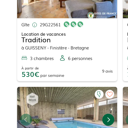
Gîte
29G22561
Location de vacances
Tradition
à
GUISSENY
- Finistère - Bretagne
3
chambre
s
6
personne
s
À partir de
9
avis
530
par
semaine