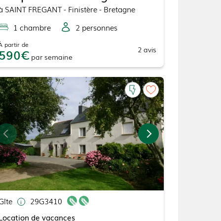
à
SAINT FREGANT
- Finistère - Bretagne
1
chambre
2
personne
s
À partir de
2
avis
590
par
semaine
Gîte
29G3410
Location de vacances