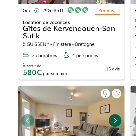
Gîte
29G28510
Promos !
Location de vacances
Gîtes de Kervenaouen-San
Sutik
à
GUISSENY
- Finistère - Bretagne
2
chambre
s
4
personne
s
À partir de
15
avis
580
par
semaine