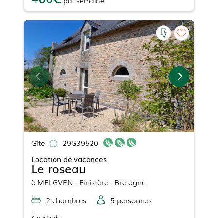
par
semaine
Gîte
29G39520
Location de vacances
Le roseau
à
MELGVEN
- Finistère - Bretagne
2
chambre
s
5
personne
s
À partir de