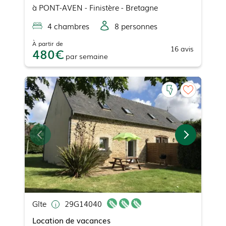
à
PONT-AVEN
- Finistère - Bretagne
4
chambre
s
8
personne
s
À partir de
16
avis
480
par
semaine
Gîte
29G14040
Location de vacances