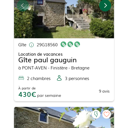
Gîte
29G18560
Location de vacances
Gîte paul gauguin
à
PONT-AVEN
- Finistère - Bretagne
2
chambre
s
3
personne
s
À partir de
9
avis
430
par
semaine