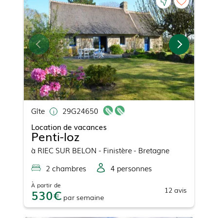
Gîte
29G24650
Location de vacances
Penti-loz
à
RIEC SUR BELON
- Finistère - Bretagne
2
chambre
s
4
personne
s
À partir de
12
avis
530
par
semaine