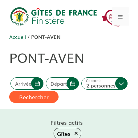
Aller
au
Menu
contenu
Accueil
/
PONT-AVEN
PONT-AVEN
Capacité
Arrivée
Départ
2 personnes
Rechercher
Filtres actifs
Gîtes