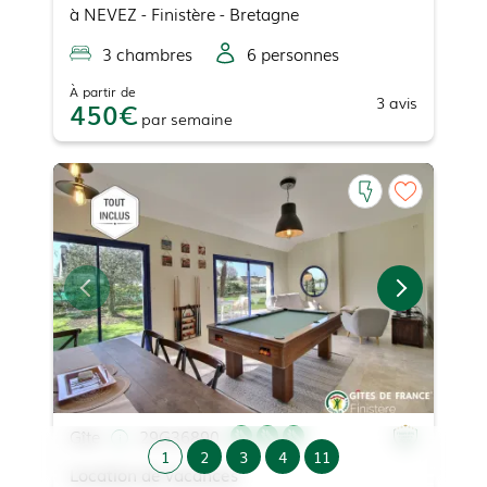
à
NEVEZ
- Finistère - Bretagne
3
chambre
s
6
personne
s
À partir de
3
avis
450
par
semaine
Gîte
29G36890
1
2
3
4
11
Location de vacances