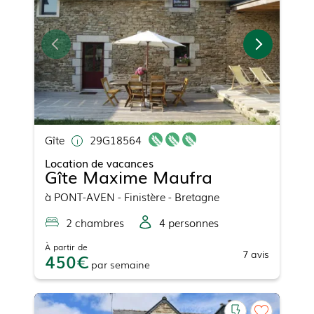
Gîte
29G18564
Location de vacances
Gîte Maxime Maufra
à
PONT-AVEN
- Finistère - Bretagne
2
chambre
s
4
personne
s
À partir de
7
avis
450
par
semaine