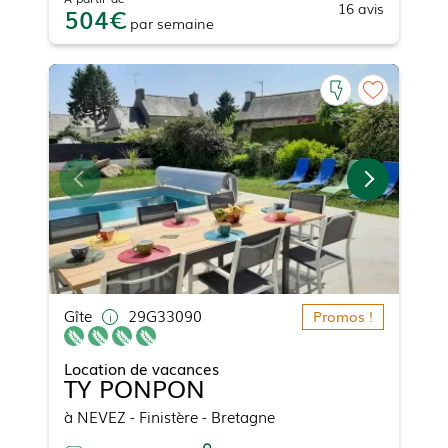
16
avis
504
par
semaine
Gîte
29G33090
Promos !
Location de vacances
TY PONPON
à
NEVEZ
- Finistère - Bretagne