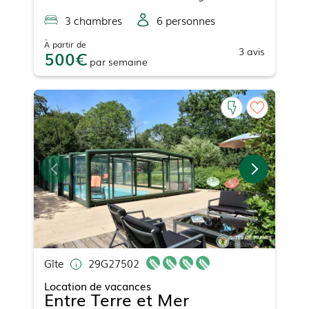
3
chambre
s
6
personne
s
À partir de
3
avis
500
par
semaine
Gîte
29G27502
Location de vacances
Entre Terre et Mer