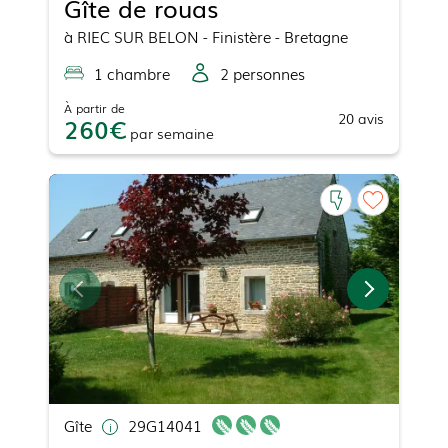
Gîte de rouas
à
RIEC SUR BELON
- Finistère - Bretagne
1
chambre
2
personne
s
À partir de
20
avis
260
par
semaine
Gîte
29G14041