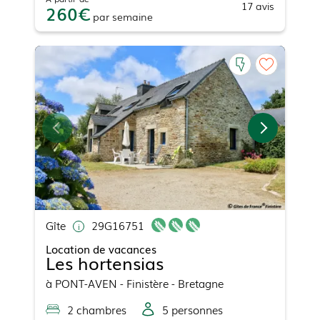
17
avis
260
par
semaine
Gîte
29G16751
Location de vacances
Les hortensias
à
PONT-AVEN
- Finistère - Bretagne
2
chambre
s
5
personne
s