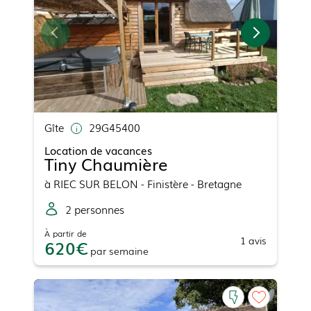
Gîte
29G45400
Location de vacances
Tiny Chaumière
à
RIEC SUR BELON
- Finistère - Bretagne
2
personne
s
À partir de
1
avis
620
par
semaine