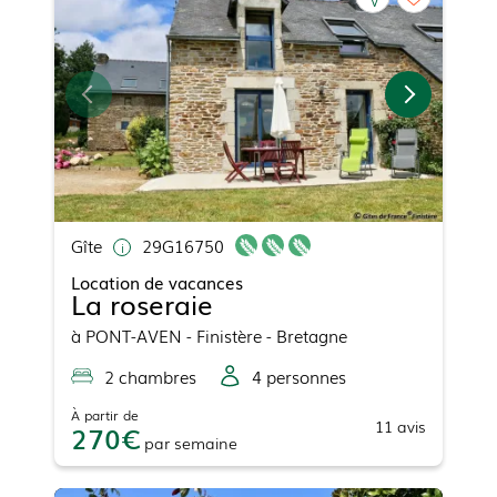
Gîte
29G16750
Location de vacances
La roseraie
à
PONT-AVEN
- Finistère - Bretagne
2
chambre
s
4
personne
s
À partir de
11
avis
270
par
semaine