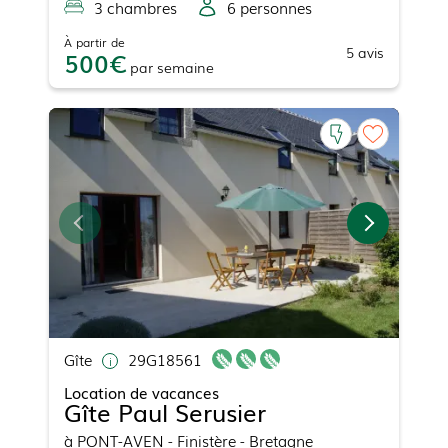
3
chambre
s
6
personne
s
À partir de
5
avis
500
par
semaine
Gîte
29G18561
Location de vacances
Gîte Paul Serusier
à
PONT-AVEN
- Finistère - Bretagne