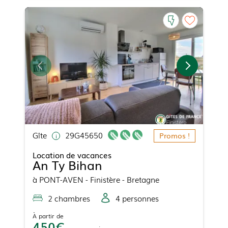
Gîte
29G45650
Promos !
Location de vacances
An Ty Bihan
à
PONT-AVEN
- Finistère - Bretagne
2
chambre
s
4
personne
s
À partir de
450