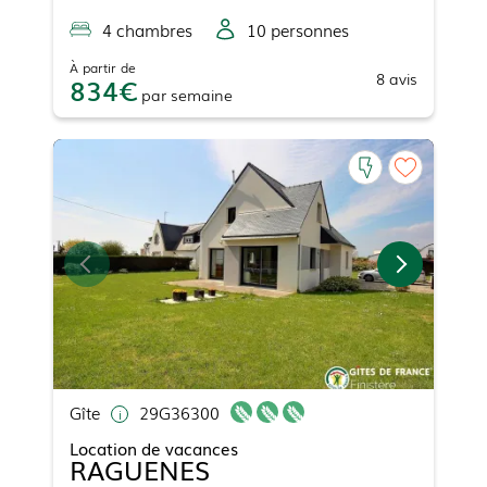
4
chambre
s
10
personne
s
À partir de
8
avis
834
par
semaine
Gîte
29G36300
Location de vacances
RAGUENES