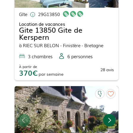
Gîte
29G13850
Location de vacances
Gite 13850 Gite de
Kerspern
à
RIEC SUR BELON
- Finistère - Bretagne
3
chambre
s
6
personne
s
À partir de
28
avis
370
par
semaine