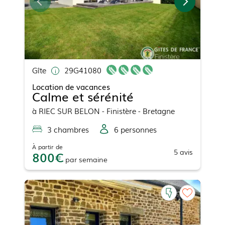
Gîte
29G41080
Location de vacances
Calme et sérénité
à
RIEC SUR BELON
- Finistère - Bretagne
3
chambre
s
6
personne
s
À partir de
5
avis
800
par
semaine