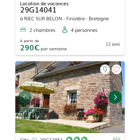
Location de vacances
29G14041
à
RIEC SUR BELON
- Finistère - Bretagne
2
chambre
s
4
personne
s
À partir de
12
avis
290
par
semaine
Gîte
29G13851