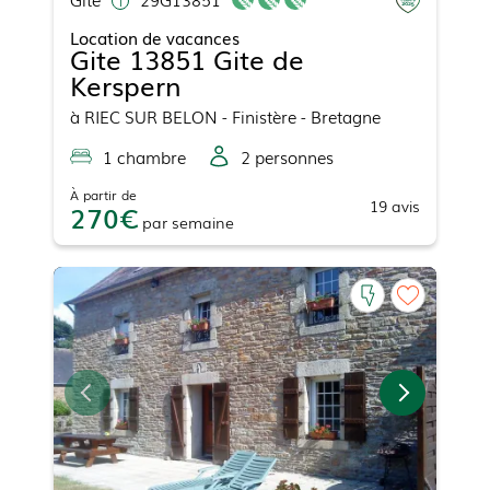
Location de vacances
Gite 13851 Gite de
Kerspern
à
RIEC SUR BELON
- Finistère - Bretagne
1
chambre
2
personne
s
À partir de
19
avis
270
par
semaine