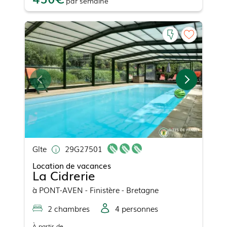
par
semaine
Gîte
29G27501
Location de vacances
La Cidrerie
à
PONT-AVEN
- Finistère - Bretagne
2
chambre
s
4
personne
s
À partir de