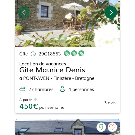
Gîte
29G18563
Location de vacances
Gîte Maurice Denis
à
PONT-AVEN
- Finistère - Bretagne
2
chambre
s
4
personne
s
À partir de
3
avis
450
par
semaine