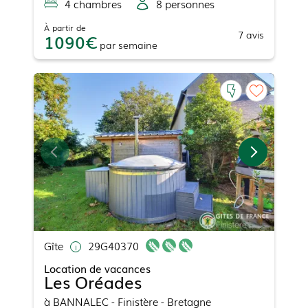
4
chambre
s
8
personne
s
À partir de
7
avis
1090
par
semaine
Gîte
29G40370
Location de vacances
Les Oréades
à
BANNALEC
- Finistère - Bretagne