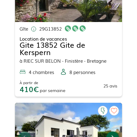
Gîte
29G13852
Location de vacances
Gite 13852 Gite de
Kerspern
à
RIEC SUR BELON
- Finistère - Bretagne
4
chambre
s
8
personne
s
À partir de
25
avis
410
par
semaine