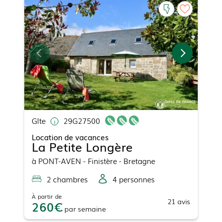
Gîte
29G27500
Location de vacances
La Petite Longère
à
PONT-AVEN
- Finistère - Bretagne
2
chambre
s
4
personne
s
À partir de
21
avis
260
par
semaine