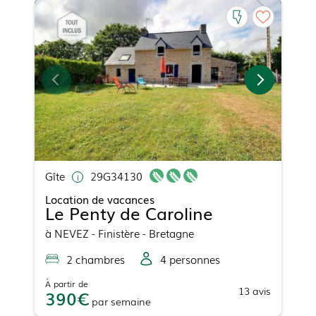
Gîte
29G34130
Location de vacances
Le Penty de Caroline
à
NEVEZ
- Finistère - Bretagne
2
chambre
s
4
personne
s
À partir de
13
avis
390
par
semaine