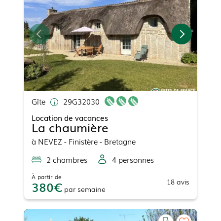
Gîte
29G32030
Location de vacances
La chaumière
à
NEVEZ
- Finistère - Bretagne
2
chambre
s
4
personne
s
À partir de
18
avis
380
par
semaine