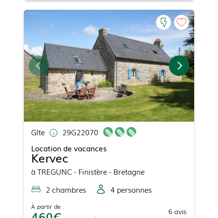
Gîte
29G22070
Location de vacances
Kervec
à
TREGUNC
- Finistère - Bretagne
2
chambre
s
4
personne
s
À partir de
6
avis
460