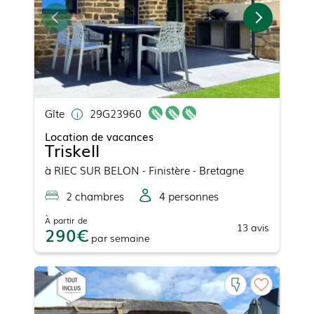
Gîte
29G23960
Location de vacances
Triskell
à
RIEC SUR BELON
- Finistère - Bretagne
2
chambre
s
4
personne
s
À partir de
13
avis
290
par
semaine