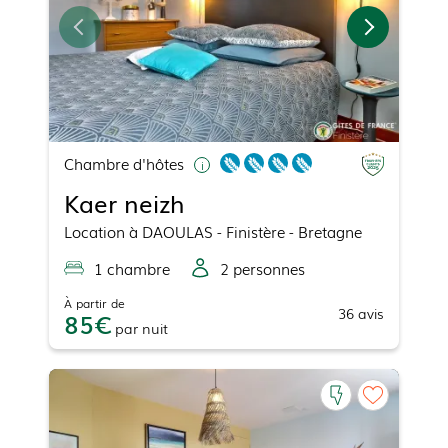
Chambre d'hôtes
Kaer neizh
Location
à
DAOULAS
- Finistère - Bretagne
1
chambre
2
personne
s
À partir de
36
avis
85
par
nuit