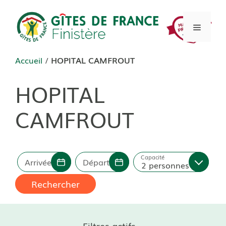
Aller
au
Menu
contenu
Accueil
/
HOPITAL CAMFROUT
HOPITAL
CAMFROUT
Capacité
Arrivée
Départ
2 personnes
Rechercher
Filtres actifs