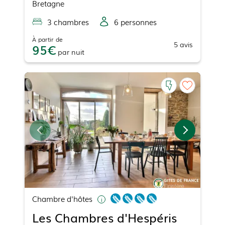
Bretagne
3
chambre
s
6
personne
s
À partir de
5
avis
95
par
nuit
Chambre d'hôtes
Les Chambres d'Hespéris