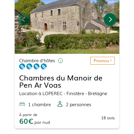
Chambre d'hôtes
Promos !
Chambres du Manoir de
Pen Ar Voas
Location
à
LOPEREC
- Finistère - Bretagne
1
chambre
2
personne
s
À partir de
18
avis
60
par
nuit