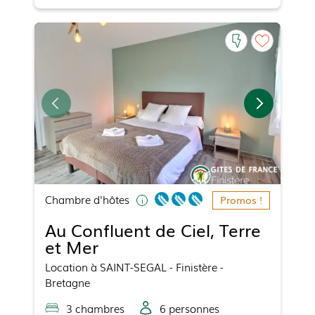
Chambre d'hôtes
Promos !
Au Confluent de Ciel, Terre
et Mer
Location
à
SAINT-SEGAL
- Finistère -
Bretagne
3
chambre
s
6
personne
s