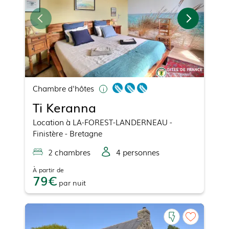
Chambre d'hôtes
Ti Keranna
Location
à
LA-FOREST-LANDERNEAU
-
Finistère - Bretagne
2
chambre
s
4
personne
s
À partir de
79
par
nuit