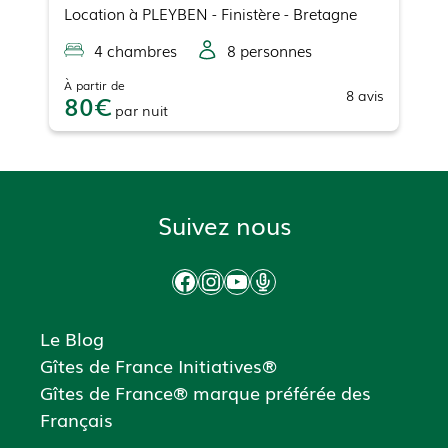
Location
à
PLEYBEN
- Finistère - Bretagne
4
chambre
s
8
personne
s
À partir de
8
avis
80
par
nuit
Suivez nous
Facebook
Instagram
YouTube
Podcast
Le Blog
Gîtes de France Initiatives®
Gîtes de France® marque préférée des
Français