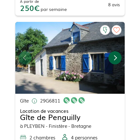
À partir de
8
avis
250
par
semaine
Gîte
29G6811
Location de vacances
Gîte de Penguilly
à
PLEYBEN
- Finistère - Bretagne
2
chambre
s
4
personne
s