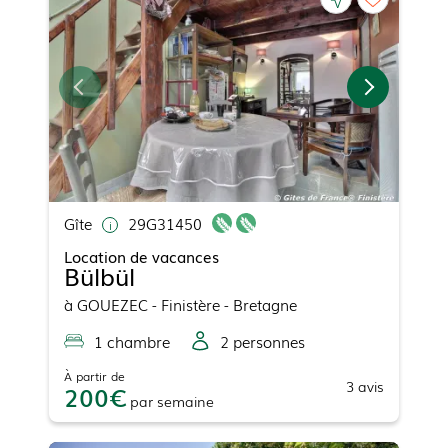
Gîte
29G31450
Location de vacances
Bülbül
à
GOUEZEC
- Finistère - Bretagne
1
chambre
2
personne
s
À partir de
3
avis
200
par
semaine