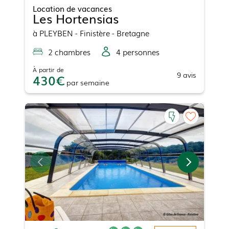
Location de vacances
Les Hortensias
à
PLEYBEN
- Finistère - Bretagne
2
chambre
s
4
personne
s
À partir de
9
avis
430
par
semaine