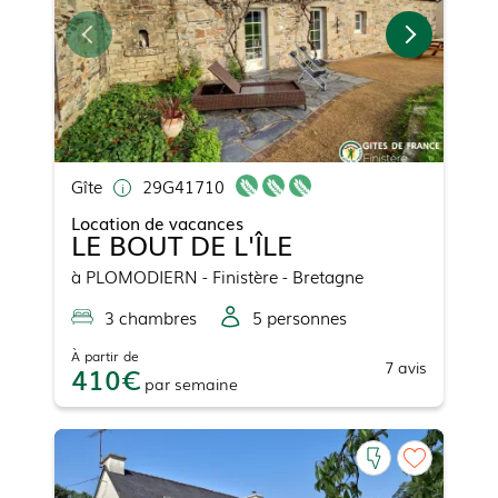
Gîte
29G41710
Location de vacances
LE BOUT DE L'ÎLE
à
PLOMODIERN
- Finistère - Bretagne
3
chambre
s
5
personne
s
À partir de
7
avis
410
par
semaine