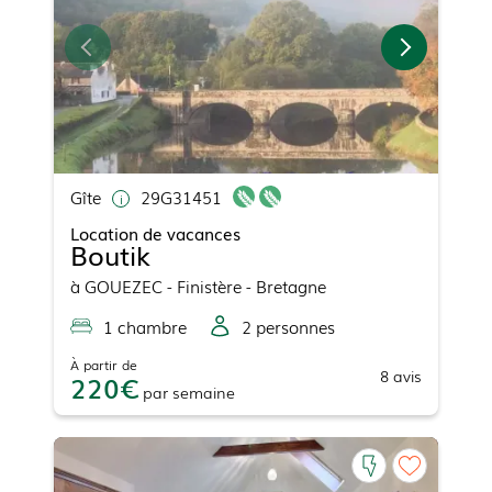
Gîte
29G31451
Location de vacances
Boutik
à
GOUEZEC
- Finistère - Bretagne
1
chambre
2
personne
s
À partir de
8
avis
220
par
semaine