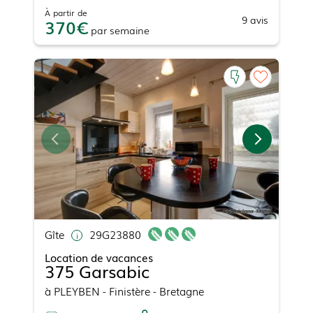
À partir de
9
avis
370
par
semaine
Gîte
29G23880
Location de vacances
375 Garsabic
à
PLEYBEN
- Finistère - Bretagne