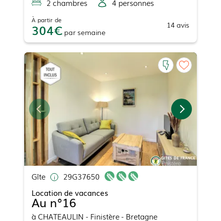
2
chambre
s
4
personne
s
À partir de
14
avis
304
par
semaine
Gîte
29G37650
Location de vacances
Au n°16
à
CHATEAULIN
- Finistère - Bretagne