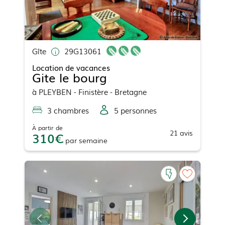
Gîte
29G13061
Location de vacances
Gite le bourg
à
PLEYBEN
- Finistère - Bretagne
3
chambre
s
5
personne
s
À partir de
21
avis
310
par
semaine