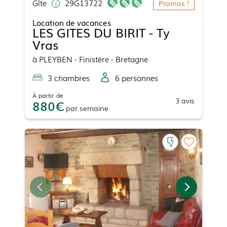
Gîte
29G13722
Promos !
Location de vacances
LES GITES DU BIRIT - Ty
Vras
à
PLEYBEN
- Finistère - Bretagne
3
chambre
s
6
personne
s
À partir de
3
avis
880
par
semaine