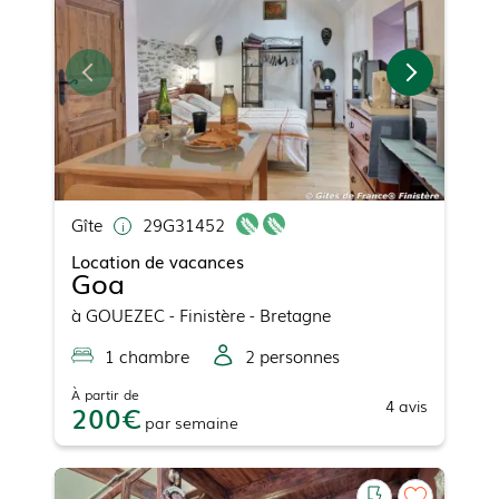
Gîte
29G31452
Location de vacances
Goa
à
GOUEZEC
- Finistère - Bretagne
1
chambre
2
personne
s
À partir de
4
avis
200
par
semaine