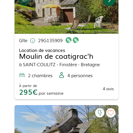
Gîte
29G135909
Location de vacances
Moulin de coatigrac'h
à
SAINT-COULITZ
- Finistère - Bretagne
2
chambre
s
4
personne
s
À partir de
4
avis
295
par
semaine