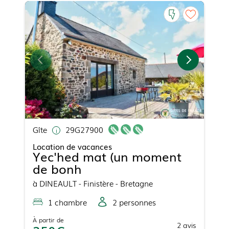
Gîte
29G27900
Location de vacances
Yec'hed mat (un moment
de bonh
à
DINEAULT
- Finistère - Bretagne
1
chambre
2
personne
s
À partir de
2
avis