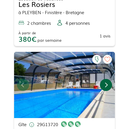
Les Rosiers
à
PLEYBEN
- Finistère - Bretagne
2
chambre
s
4
personne
s
À partir de
1
avis
380
par
semaine
Gîte
29G13720