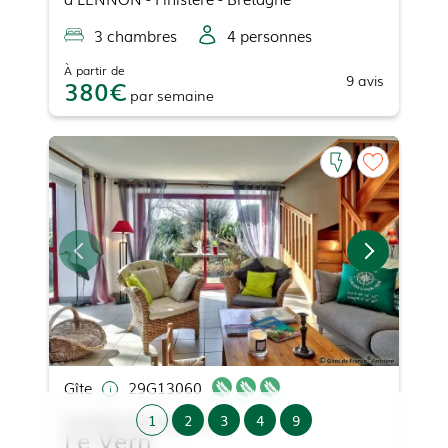
3
chambre
s
4
personne
s
À partir de
9
avis
380
par
semaine
Gîte
29G13060
Location de vacances
1
2
3
4
9
Le Vern