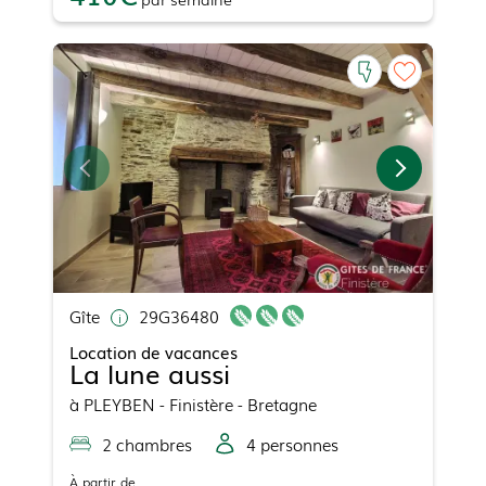
Gîte
29G36480
Location de vacances
La lune aussi
à
PLEYBEN
- Finistère - Bretagne
2
chambre
s
4
personne
s
À partir de