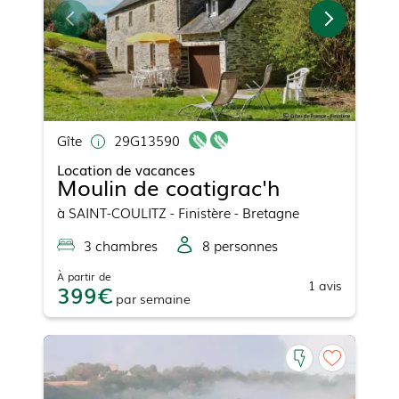
Gîte
29G13590
Location de vacances
Moulin de coatigrac'h
à
SAINT-COULITZ
- Finistère - Bretagne
3
chambre
s
8
personne
s
À partir de
1
avis
399
par
semaine