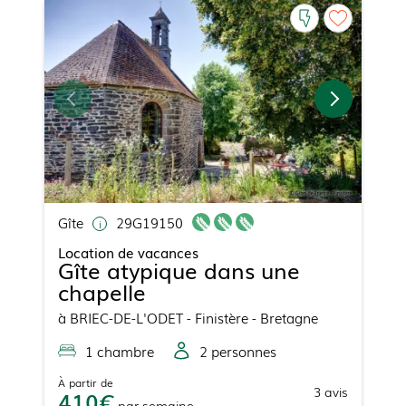
Gîte
29G19150
Location de vacances
Gîte atypique dans une
chapelle
à
BRIEC-DE-L'ODET
- Finistère - Bretagne
1
chambre
2
personne
s
À partir de
3
avis
410
par
semaine