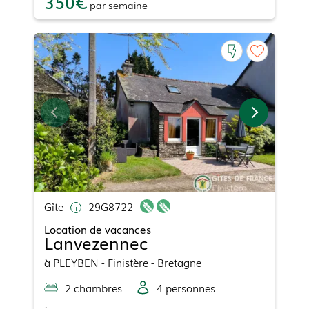
350
par
semaine
Gîte
29G8722
Location de vacances
Lanvezennec
à
PLEYBEN
- Finistère - Bretagne
2
chambre
s
4
personne
s