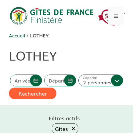
Aller
au
Menu
contenu
Accueil
/
LOTHEY
LOTHEY
Capacité
Arrivée
Départ
2 personnes
Rechercher
Filtres actifs
Gîtes