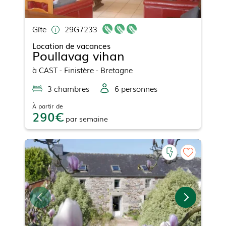
Gîte
29G7233
Location de vacances
Poullavag vihan
à
CAST
- Finistère - Bretagne
3
chambre
s
6
personne
s
À partir de
290
par
semaine