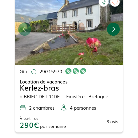
Gîte
29G15970
Location de vacances
Kerlez-bras
à
BRIEC-DE-L'ODET
- Finistère - Bretagne
2
chambre
s
4
personne
s
À partir de
8
avis
290
par
semaine