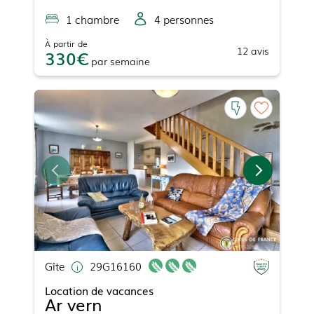
1
chambre
4
personne
s
À partir de
12
avis
330
par
semaine
Gîte
29G16160
Location de vacances
Ar vern