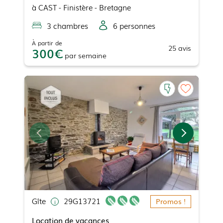
à
CAST
- Finistère - Bretagne
3
chambre
s
6
personne
s
À partir de
25
avis
300
par
semaine
Gîte
29G13721
Promos !
Location de vacances