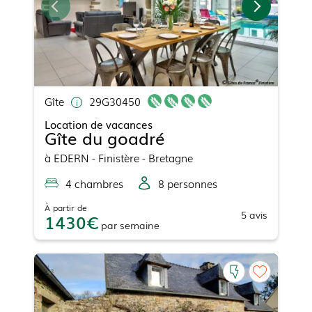
Gîte
29G30450
Location de vacances
Gîte du goadré
à
EDERN
- Finistère - Bretagne
4
chambre
s
8
personne
s
À partir de
5
avis
1430
par
semaine