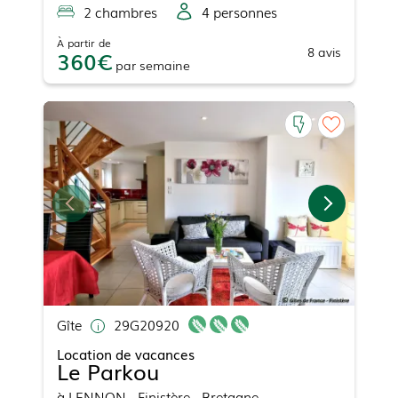
2
chambre
s
4
personne
s
À partir de
8
avis
360
par
semaine
Gîte
29G20920
Location de vacances
Le Parkou
à
LENNON
- Finistère - Bretagne