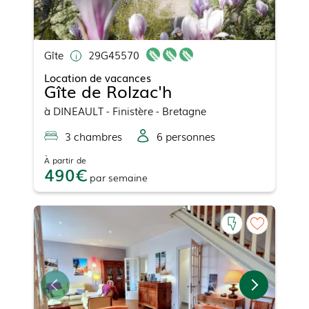
Gîte
29G45570
Location de vacances
Gîte de Rolzac'h
à
DINEAULT
- Finistère - Bretagne
3
chambre
s
6
personne
s
À partir de
490
par
semaine