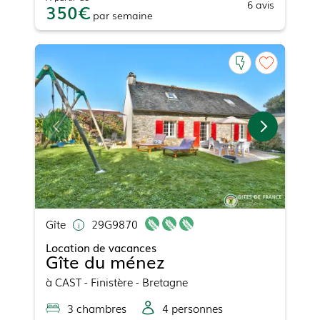
6
avis
350
par
semaine
Gîte
29G9870
Location de vacances
Gîte du ménez
à
CAST
- Finistère - Bretagne
3
chambre
s
4
personne
s