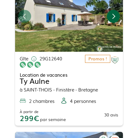
Gîte
29G12640
Promos !
Location de vacances
Ty Aulne
à
SAINT-THOIS
- Finistère - Bretagne
2
chambre
s
4
personne
s
À partir de
30
avis
299
par
semaine