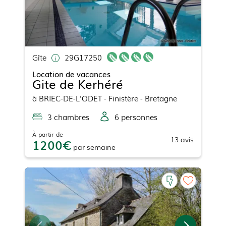
Gîte
29G17250
Location de vacances
Gite de Kerhéré
à
BRIEC-DE-L'ODET
- Finistère - Bretagne
3
chambre
s
6
personne
s
À partir de
13
avis
1200
par
semaine