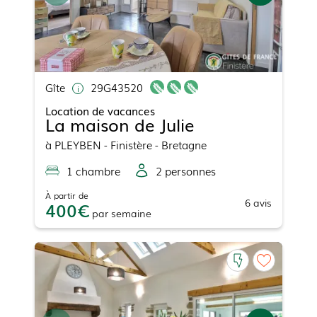
Gîte
29G43520
Location de vacances
La maison de Julie
à
PLEYBEN
- Finistère - Bretagne
1
chambre
2
personne
s
À partir de
6
avis
400
par
semaine