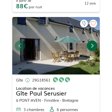
À partir de
12
avis
88
par
nuit
Gîte
29G18561
Location de vacances
Gîte Paul Serusier
à
PONT-AVEN
- Finistère - Bretagne
3
chambre
s
6
personne
s