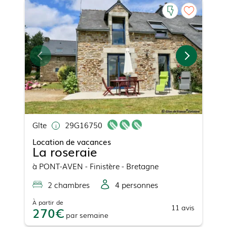
Gîte
29G16750
Location de vacances
La roseraie
à
PONT-AVEN
- Finistère - Bretagne
2
chambre
s
4
personne
s
À partir de
11
avis
270
par
semaine