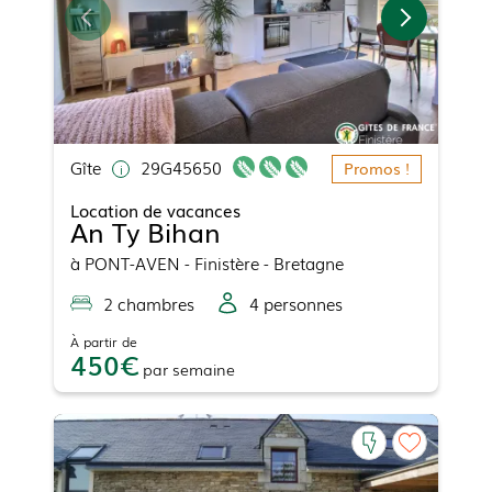
Gîte
29G45650
Promos !
Location de vacances
An Ty Bihan
à
PONT-AVEN
- Finistère - Bretagne
2
chambre
s
4
personne
s
À partir de
450
par
semaine