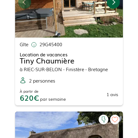
Gîte
29G45400
Location de vacances
Tiny Chaumière
à
RIEC-SUR-BELON
- Finistère - Bretagne
2
personne
s
À partir de
1
avis
620
par
semaine