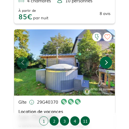
4
chambre
s
10
personne
s
À partir de
8
avis
85
par
nuit
Gîte
29G40370
Location de vacances
Les Oréades
1
2
3
4
11
à
BANNALEC
- Finistère - Bretagne