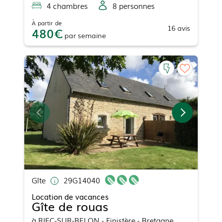
4
chambre
s
8
personne
s
À partir de
16
avis
480
par
semaine
Gîte
29G14040
Location de vacances
Gîte de rouas
à
RIEC-SUR-BELON
- Finistère - Bretagne