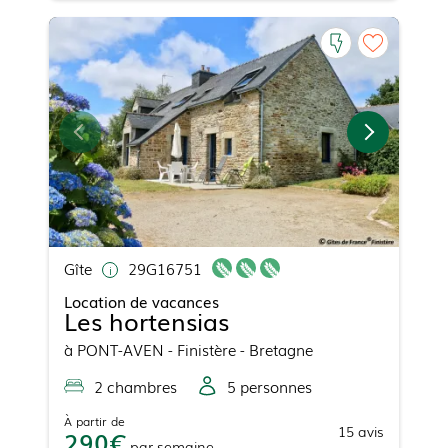
Gîte
29G16751
Location de vacances
Les hortensias
à
PONT-AVEN
- Finistère - Bretagne
2
chambre
s
5
personne
s
À partir de
15
avis
290
par
semaine