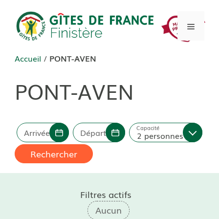
Aller
au
Menu
contenu
Accueil
/
PONT-AVEN
PONT-AVEN
Capacité
Arrivée
Départ
2 personnes
Rechercher
Filtres actifs