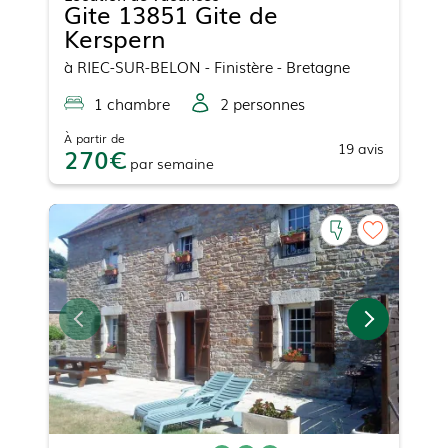
Gite 13851 Gite de
Kerspern
à
RIEC-SUR-BELON
- Finistère - Bretagne
1
chambre
2
personne
s
À partir de
19
avis
270
par
semaine