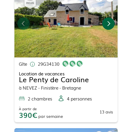
Gîte
29G34130
Location de vacances
Le Penty de Caroline
à
NEVEZ
- Finistère - Bretagne
2
chambre
s
4
personne
s
À partir de
13
avis
390
par
semaine