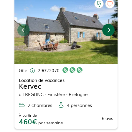
Gîte
29G22070
Location de vacances
Kervec
à
TREGUNC
- Finistère - Bretagne
2
chambre
s
4
personne
s
À partir de
6
avis
460
par
semaine