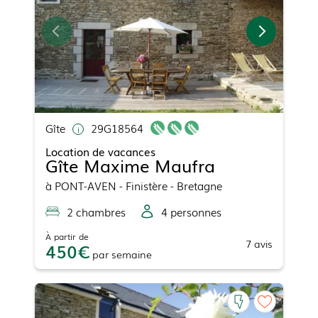
Gîte
29G18564
Location de vacances
Gîte Maxime Maufra
à
PONT-AVEN
- Finistère - Bretagne
2
chambre
s
4
personne
s
À partir de
7
avis
450
par
semaine