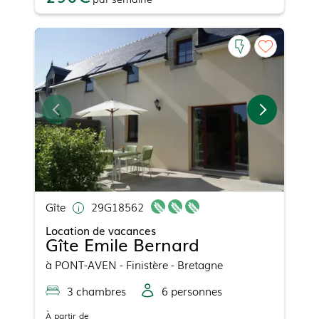
Gîte
29G18562
Location de vacances
Gîte Emile Bernard
à
PONT-AVEN
- Finistère - Bretagne
3
chambre
s
6
personne
s
À partir de