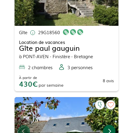
Gîte
29G18560
Location de vacances
Gîte paul gauguin
à
PONT-AVEN
- Finistère - Bretagne
2
chambre
s
3
personne
s
À partir de
8
avis
430
par
semaine