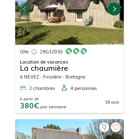
Gîte
29G32030
Location de vacances
La chaumière
à
NEVEZ
- Finistère - Bretagne
2
chambre
s
4
personne
s
À partir de
18
avis
380
par
semaine