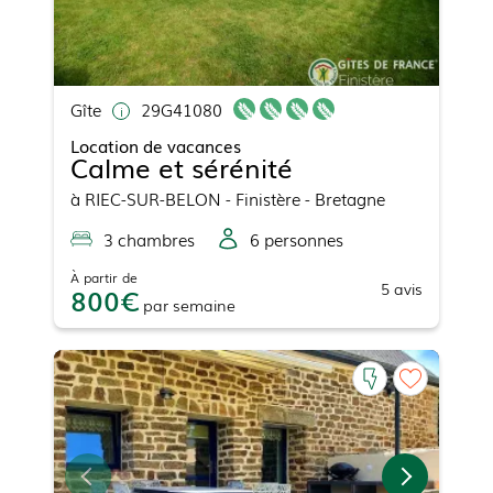
Gîte
29G41080
Location de vacances
Calme et sérénité
à
RIEC-SUR-BELON
- Finistère - Bretagne
3
chambre
s
6
personne
s
À partir de
5
avis
800
par
semaine