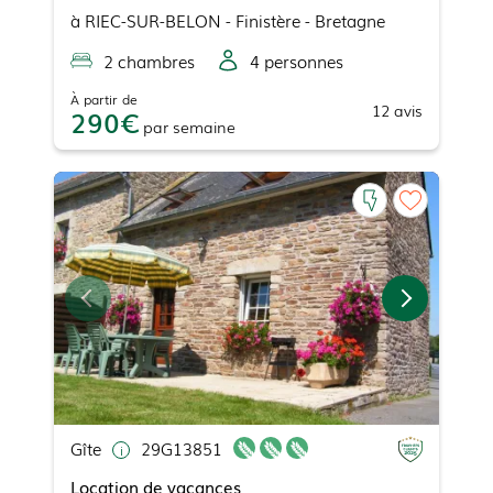
à
RIEC-SUR-BELON
- Finistère - Bretagne
2
chambre
s
4
personne
s
À partir de
12
avis
290
par
semaine
Gîte
29G13851
Location de vacances