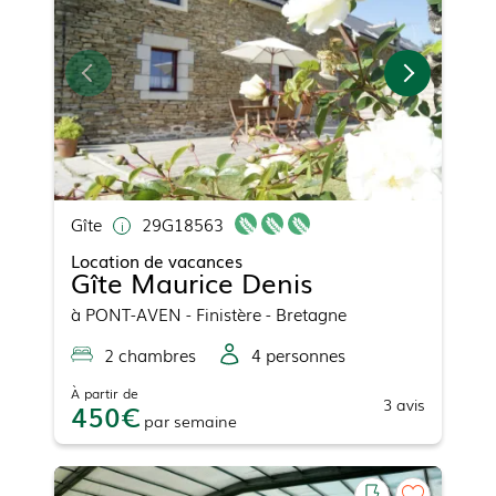
Gîte
29G18563
Location de vacances
Gîte Maurice Denis
à
PONT-AVEN
- Finistère - Bretagne
2
chambre
s
4
personne
s
À partir de
3
avis
450
par
semaine