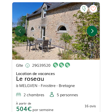
Gîte
29G39520
Location de vacances
Le roseau
à
MELGVEN
- Finistère - Bretagne
2
chambre
s
5
personne
s
À partir de
16
avis
504
par
semaine