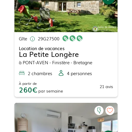
Gîte
29G27500
Location de vacances
La Petite Longère
à
PONT-AVEN
- Finistère - Bretagne
2
chambre
s
4
personne
s
À partir de
21
avis
260
par
semaine