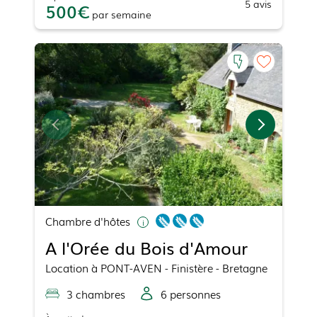
5
avis
500
par
semaine
Chambre d'hôtes
A l'Orée du Bois d'Amour
Location
à
PONT-AVEN
- Finistère - Bretagne
3
chambre
s
6
personne
s