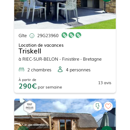
Gîte
29G23960
Location de vacances
Triskell
à
RIEC-SUR-BELON
- Finistère - Bretagne
2
chambre
s
4
personne
s
À partir de
13
avis
290
par
semaine