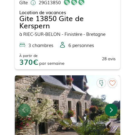
Gîte
29G13850
Location de vacances
Gite 13850 Gite de
Kerspern
à
RIEC-SUR-BELON
- Finistère - Bretagne
3
chambre
s
6
personne
s
À partir de
28
avis
370
par
semaine