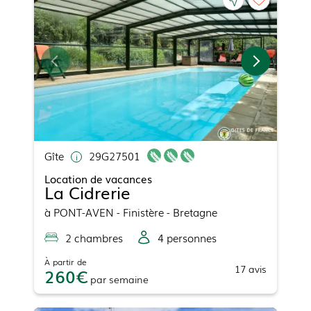
Gîte
29G27501
Location de vacances
La Cidrerie
à
PONT-AVEN
- Finistère - Bretagne
2
chambre
s
4
personne
s
À partir de
17
avis
260
par
semaine