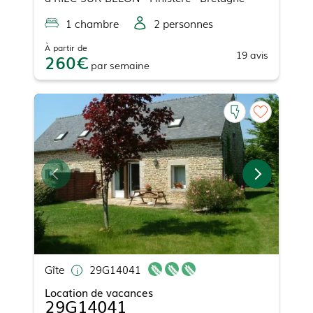
1
chambre
2
personne
s
À partir de
19
avis
260
par
semaine
Gîte
29G14041
Location de vacances
29G14041