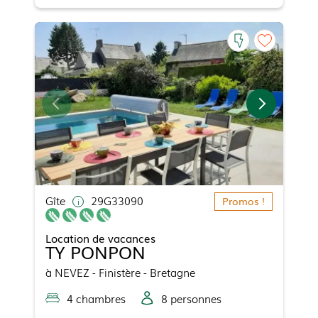
Gîte
29G33090
Promos !
Location de vacances
TY PONPON
à
NEVEZ
- Finistère - Bretagne
4
chambre
s
8
personne
s