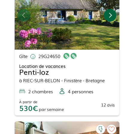
Gîte
29G24650
Location de vacances
Penti-loz
à
RIEC-SUR-BELON
- Finistère - Bretagne
2
chambre
s
4
personne
s
À partir de
12
avis
530
par
semaine