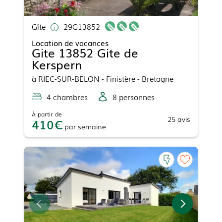
Gîte
29G13852
Location de vacances
Gite 13852 Gite de
Kerspern
à
RIEC-SUR-BELON
- Finistère - Bretagne
4
chambre
s
8
personne
s
À partir de
25
avis
410
par
semaine