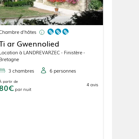
Chambre d'hôtes
Ti ar Gwennolied
Location
à
LANDREVARZEC
- Finistère -
Bretagne
3
chambre
s
6
personne
s
À partir de
4
avis
80
par
nuit