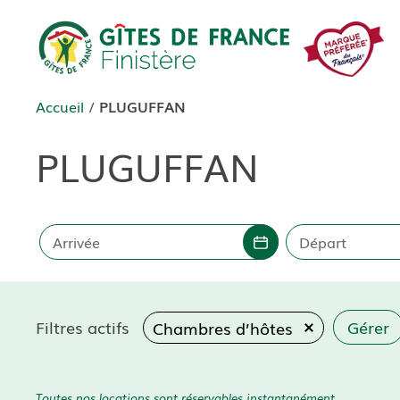
Aller
au
contenu
Accueil
/
PLUGUFFAN
PLUGUFFAN
Arrivée
Départ
Filtres actifs
Gérer
Chambres d’hôtes
Toutes nos locations sont réservables instantanément