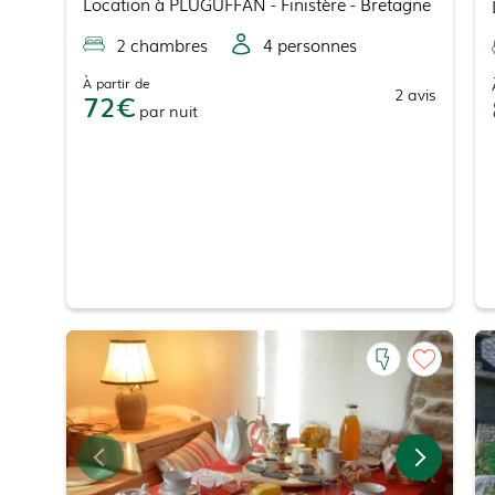
Location
à
PLUGUFFAN
- Finistère - Bretagne
2
chambre
s
4
personne
s
À partir de
2
avis
72
par
nuit