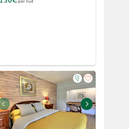
par
nuit