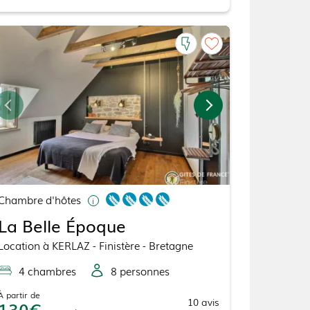
Chambre d'hôtes
La Belle Époque
Location
à
KERLAZ
- Finistère - Bretagne
4
chambre
s
8
personne
s
À partir de
10
avis
130