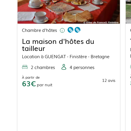
Chambre d'hôtes
La maison d'hôtes du
tailleur
Location
à
GUENGAT
- Finistère - Bretagne
2
chambre
s
4
personne
s
À partir de
12
avis
63
par
nuit