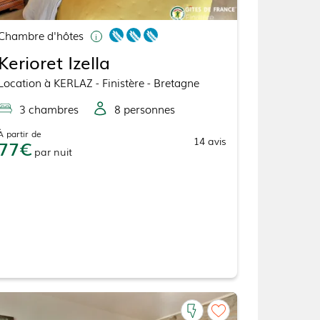
Chambre d'hôtes
Kerioret Izella
Location
à
KERLAZ
- Finistère - Bretagne
3
chambre
s
8
personne
s
À partir de
14
avis
77
par
nuit