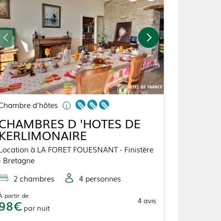
Chambre d'hôtes
CHAMBRES D 'HOTES DE
KERLIMONAIRE
Location
à
LA FORET FOUESNANT
- Finistère
- Bretagne
2
chambre
s
4
personne
s
À partir de
4
avis
98
par
nuit