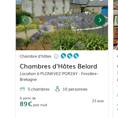
Chambre d'hôtes
Chambres d'Hôtes Belard
Location
à
PLONEVEZ-PORZAY
- Finistère -
Bretagne
5
chambre
s
10
personne
s
À partir de
23
avis
89
par
nuit