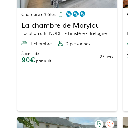
Chambre d'hôtes
La chambre de Marylou
Location
à
BENODET
- Finistère - Bretagne
1
chambre
2
personne
s
À partir de
27
avis
90
par
nuit