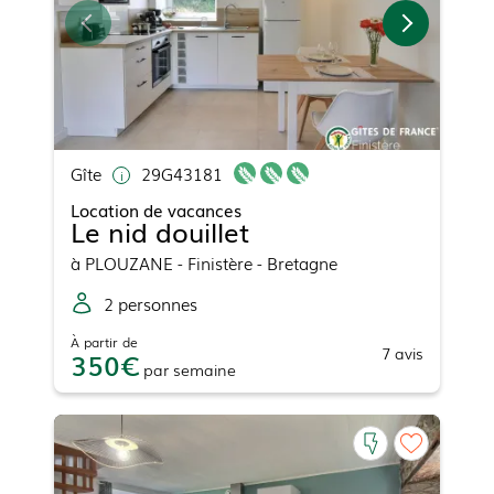
Gîte
29G43181
Location de vacances
Le nid douillet
à
PLOUZANE
- Finistère - Bretagne
2
personne
s
À partir de
7
avis
350
par
semaine