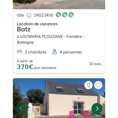
Gîte
29G13450
Location de vacances
Batz
à
LOCMARIA PLOUZANE
- Finistère -
Bretagne
2
chambre
s
4
personne
s
À partir de
10
avis
370
par
semaine