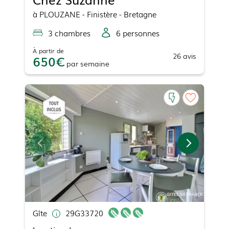
à
PLOUZANE
- Finistère - Bretagne
3
chambre
s
6
personne
s
À partir de
26
avis
650
par
semaine
Gîte
29G33720