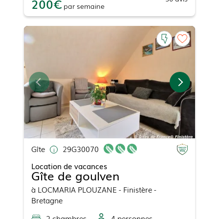
200
par
semaine
Gîte
29G30070
Location de vacances
Gîte de goulven
à
LOCMARIA PLOUZANE
- Finistère -
Bretagne
2
chambre
s
4
personne
s