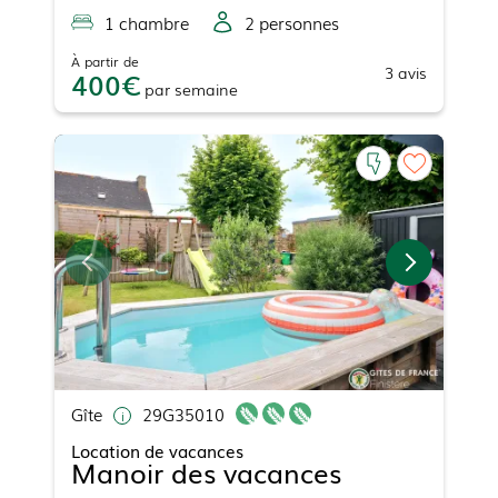
1
chambre
2
personne
s
À partir de
3
avis
400
par
semaine
Gîte
29G35010
Location de vacances
Manoir des vacances