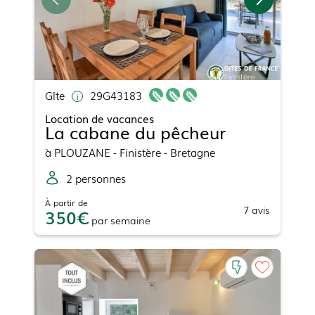
Gîte
29G43183
Location de vacances
La cabane du pêcheur
à
PLOUZANE
- Finistère - Bretagne
2
personne
s
À partir de
7
avis
350
par
semaine