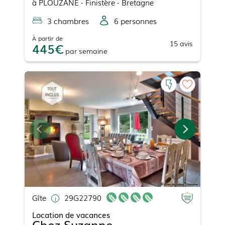
à
PLOUZANE
- Finistère - Bretagne
3
chambre
s
6
personne
s
À partir de
15
avis
445
par
semaine
Gîte
29G22790
Location de vacances
Chez Suzanne