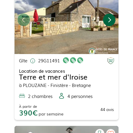
Gîte
29G11491
Location de vacances
Terre et mer d'Iroise
à
PLOUZANE
- Finistère - Bretagne
2
chambre
s
4
personne
s
À partir de
44
avis
390
par
semaine