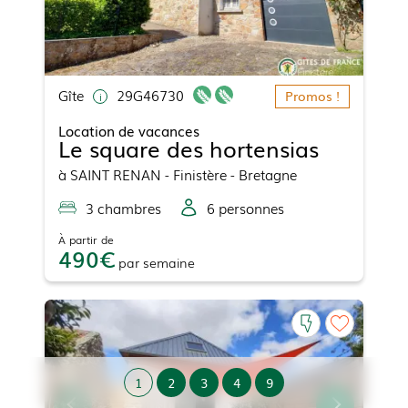
Gîte
29G46730
Promos !
Location de vacances
Le square des hortensias
à
SAINT RENAN
- Finistère - Bretagne
3
chambre
s
6
personne
s
À partir de
490
par
semaine
1
2
3
4
9