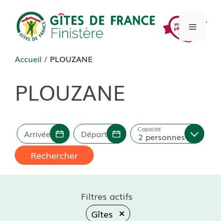
Aller
au
Menu
contenu
Accueil
/
PLOUZANE
PLOUZANE
Capacité
Arrivée
Départ
2 personnes
Rechercher
Filtres actifs
Gîtes