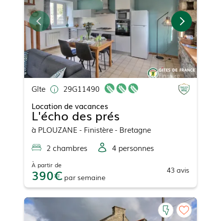
Gîte
29G11490
Location de vacances
L'écho des prés
à
PLOUZANE
- Finistère - Bretagne
2
chambre
s
4
personne
s
À partir de
43
avis
390
par
semaine