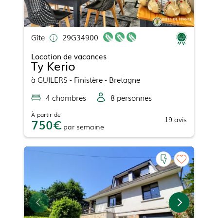
Gîte
29G34900
Location de vacances
Ty Kerio
à
GUILERS
- Finistère - Bretagne
4
chambre
s
8
personne
s
À partir de
19
avis
750
par
semaine