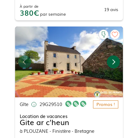
À partir de
19
avis
380
par
semaine
Gîte
29G29510
Promos !
Location de vacances
Gite ar c'heun
à
PLOUZANE
- Finistère - Bretagne