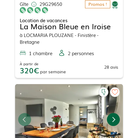
Gîte
29G29650
Promos !
Location de vacances
La Maison Bleue en Iroise
à
LOCMARIA PLOUZANE
- Finistère -
Bretagne
1
chambre
2
personne
s
À partir de
28
avis
320
par
semaine