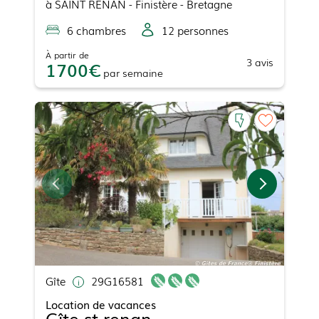
à
SAINT RENAN
- Finistère - Bretagne
6
chambre
s
12
personne
s
À partir de
3
avis
1700
par
semaine
Gîte
29G16581
Location de vacances
Gîte st renan .