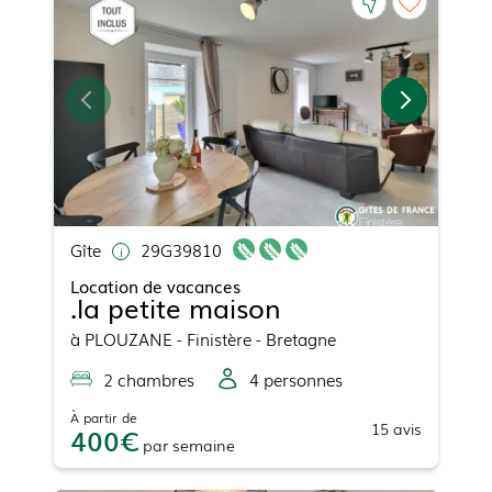
Gîte
29G39810
Location de vacances
.la petite maison
à
PLOUZANE
- Finistère - Bretagne
2
chambre
s
4
personne
s
À partir de
15
avis
400
par
semaine