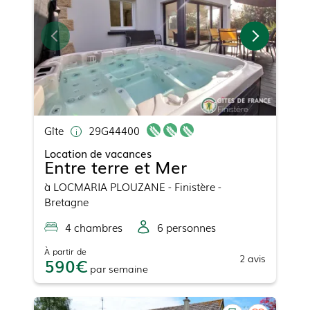
Gîte
29G44400
Location de vacances
Entre terre et Mer
à
LOCMARIA PLOUZANE
- Finistère -
Bretagne
4
chambre
s
6
personne
s
À partir de
2
avis
590
par
semaine