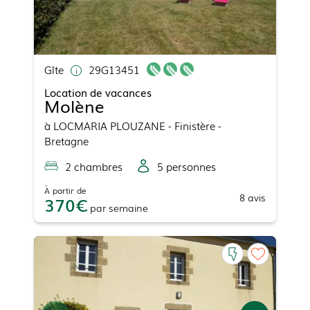
Gîte
29G13451
Location de vacances
Molène
à
LOCMARIA PLOUZANE
- Finistère -
Bretagne
2
chambre
s
5
personne
s
À partir de
8
avis
370
par
semaine