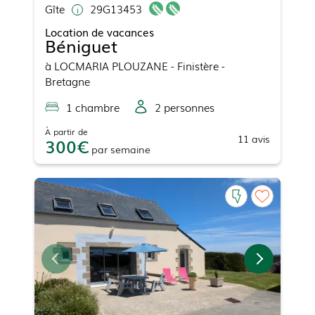
Gîte
29G13453
Location de vacances
Béniguet
à
LOCMARIA PLOUZANE
- Finistère -
Bretagne
1
chambre
2
personne
s
À partir de
11
avis
300
par
semaine