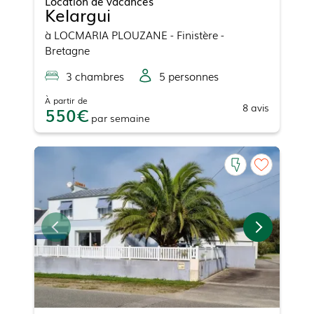
Location de vacances
Kelargui
à
LOCMARIA PLOUZANE
- Finistère -
Bretagne
3
chambre
s
5
personne
s
À partir de
8
avis
550
par
semaine