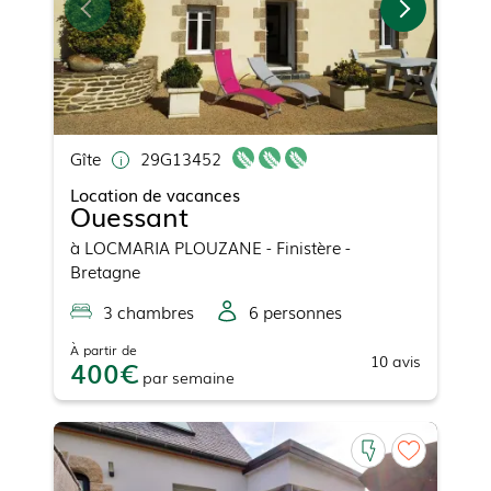
Gîte
29G13452
Location de vacances
Ouessant
à
LOCMARIA PLOUZANE
- Finistère -
Bretagne
3
chambre
s
6
personne
s
À partir de
10
avis
400
par
semaine