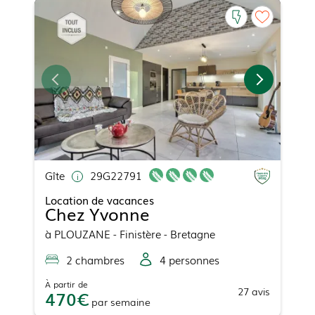
Gîte
29G22791
Location de vacances
Chez Yvonne
à
PLOUZANE
- Finistère - Bretagne
2
chambre
s
4
personne
s
À partir de
27
avis
470
par
semaine