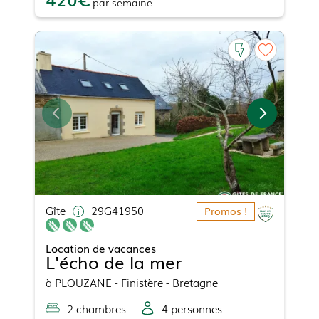
par
semaine
Gîte
29G41950
Promos !
Location de vacances
L'écho de la mer
à
PLOUZANE
- Finistère - Bretagne
2
chambre
s
4
personne
s