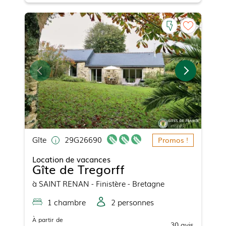
Gîte
29G26690
Promos !
Location de vacances
Gîte de Tregorff
à
SAINT RENAN
- Finistère - Bretagne
1
chambre
2
personne
s
À partir de
30
avis