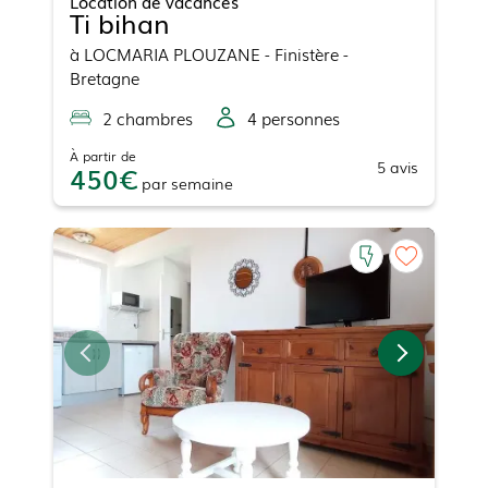
Location de vacances
Ti bihan
à
LOCMARIA PLOUZANE
- Finistère -
Bretagne
2
chambre
s
4
personne
s
À partir de
5
avis
450
par
semaine