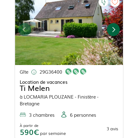
Gîte
29G36400
Location de vacances
Ti Melen
à
LOCMARIA PLOUZANE
- Finistère -
Bretagne
3
chambre
s
6
personne
s
À partir de
3
avis
590
par
semaine