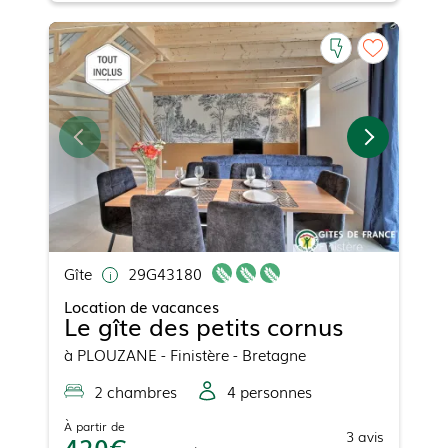
Gîte
29G43180
Location de vacances
Le gîte des petits cornus
à
PLOUZANE
- Finistère - Bretagne
2
chambre
s
4
personne
s
À partir de
3
avis
420