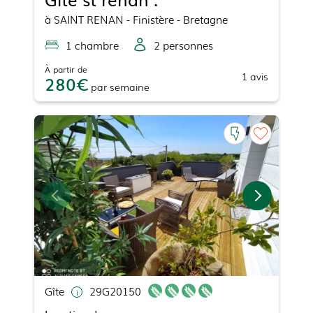
à
SAINT RENAN
- Finistère - Bretagne
1
chambre
2
personne
s
À partir de
1
avis
280
par
semaine
Gîte
29G20150