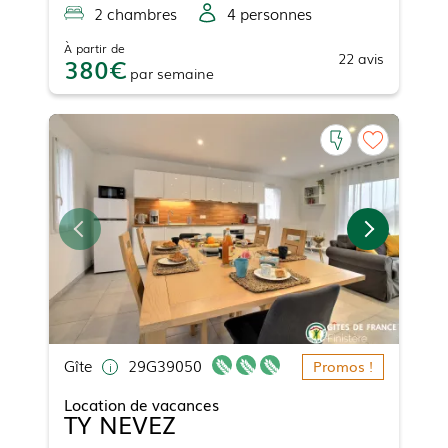
2
chambre
s
4
personne
s
À partir de
22
avis
380
par
semaine
Gîte
29G39050
Promos !
Location de vacances
TY NEVEZ