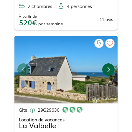
2
chambre
s
4
personne
s
À partir de
11
avis
520
par
semaine
Gîte
29G29630
Location de vacances
La Valbelle