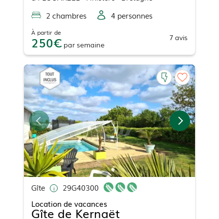
2
chambre
s
4
personne
s
À partir de
7
avis
250
par
semaine
Gîte
29G40300
Location de vacances
Gîte de Kernaët