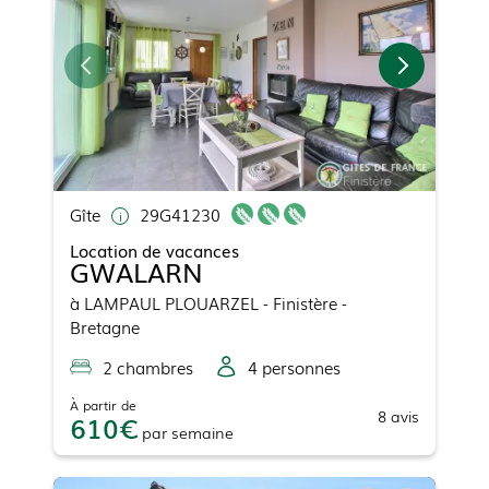
Gîte
29G41230
Location de vacances
GWALARN
à
LAMPAUL PLOUARZEL
- Finistère -
Bretagne
2
chambre
s
4
personne
s
À partir de
8
avis
610
par
semaine