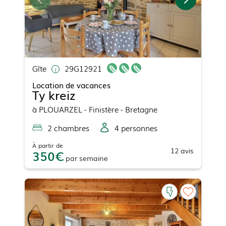
Gîte
29G12921
Location de vacances
Ty kreiz
à
PLOUARZEL
- Finistère - Bretagne
2
chambre
s
4
personne
s
À partir de
12
avis
350
par
semaine