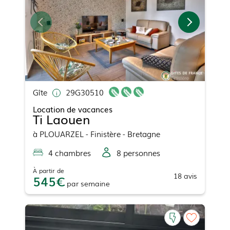
Gîte
29G30510
Location de vacances
Ti Laouen
à
PLOUARZEL
- Finistère - Bretagne
4
chambre
s
8
personne
s
À partir de
18
avis
545
par
semaine