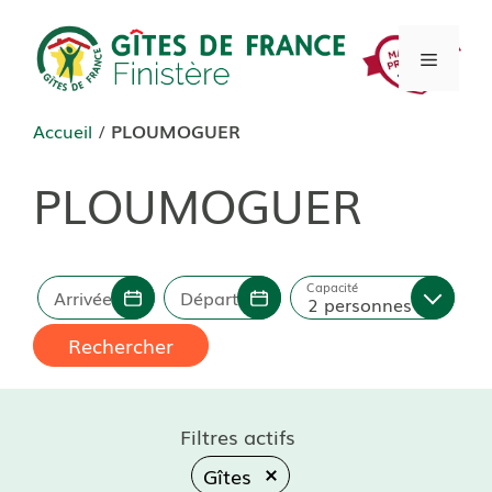
Aller
au
Menu
contenu
Accueil
/
PLOUMOGUER
PLOUMOGUER
Capacité
Arrivée
Départ
2 personnes
Rechercher
Filtres actifs
Gîtes