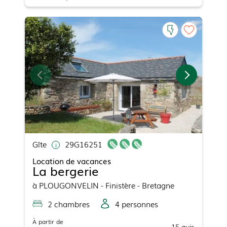
Gîte
29G16251
Location de vacances
La bergerie
à
PLOUGONVELIN
- Finistère - Bretagne
2
chambre
s
4
personne
s
À partir de
15
avis