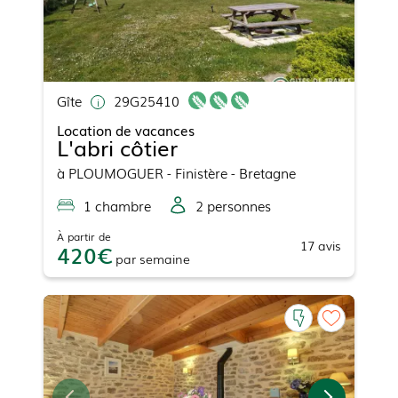
Gîte
29G25410
Location de vacances
L'abri côtier
à
PLOUMOGUER
- Finistère - Bretagne
1
chambre
2
personne
s
À partir de
17
avis
420
par
semaine