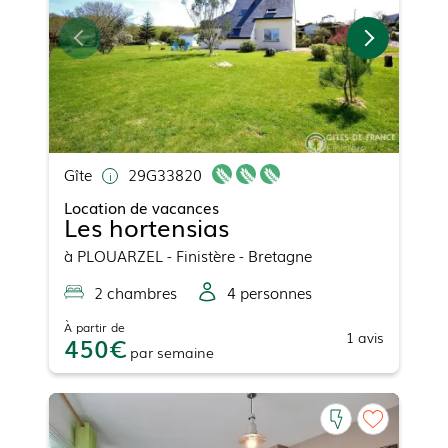
Gîte
29G33820
Location de vacances
Les hortensias
à
PLOUARZEL
- Finistère - Bretagne
2
chambre
s
4
personne
s
À partir de
1
avis
450
par
semaine