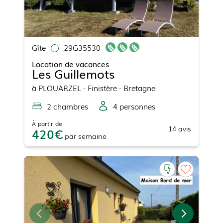
Gîte
29G35530
Location de vacances
Les Guillemots
à
PLOUARZEL
- Finistère - Bretagne
2
chambre
s
4
personne
s
À partir de
14
avis
420
par
semaine