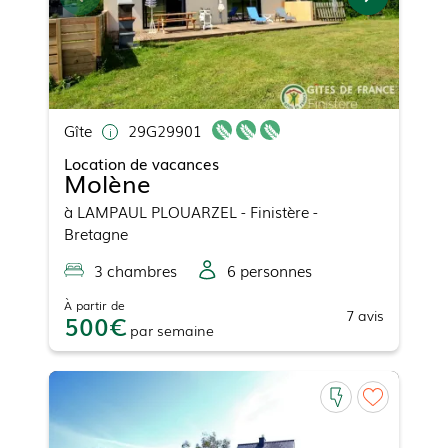
Gîte
29G29901
Location de vacances
Molène
à
LAMPAUL PLOUARZEL
- Finistère -
Bretagne
3
chambre
s
6
personne
s
À partir de
7
avis
500
par
semaine