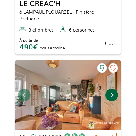
LE CREAC'H
à
LAMPAUL PLOUARZEL
- Finistère -
Bretagne
3
chambre
s
6
personne
s
À partir de
10
avis
490
par
semaine