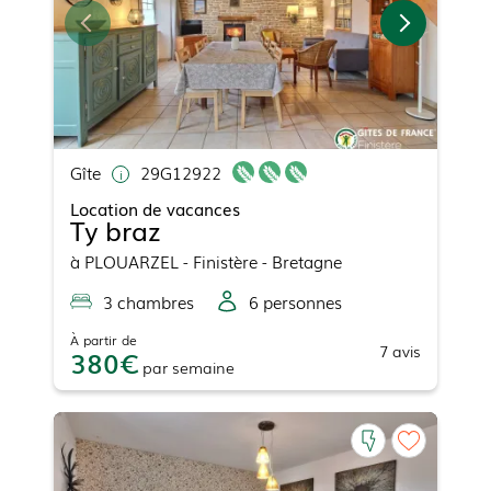
Gîte
29G12922
Location de vacances
Ty braz
à
PLOUARZEL
- Finistère - Bretagne
3
chambre
s
6
personne
s
À partir de
7
avis
380
par
semaine