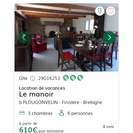
Gîte
29G16253
Location de vacances
Le manoir
à
PLOUGONVELIN
- Finistère - Bretagne
3
chambre
s
6
personne
s
À partir de
4
avis
610
par
semaine