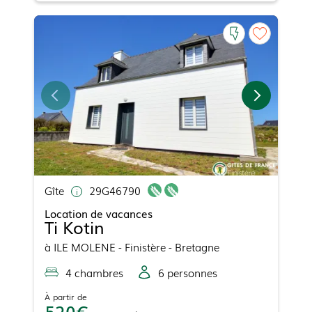
Gîte
29G46790
Location de vacances
Ti Kotin
à
ILE MOLENE
- Finistère - Bretagne
4
chambre
s
6
personne
s
À partir de
520