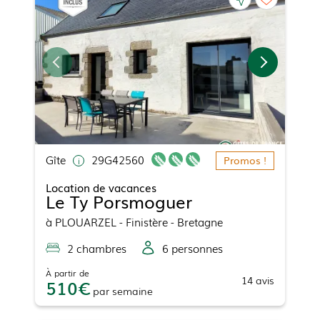
Gîte
29G42560
Promos !
Location de vacances
Le Ty Porsmoguer
à
PLOUARZEL
- Finistère - Bretagne
2
chambre
s
6
personne
s
À partir de
14
avis
510
par
semaine