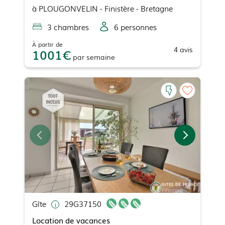
à
PLOUGONVELIN
- Finistère - Bretagne
3
chambre
s
6
personne
s
À partir de
4
avis
1001
par
semaine
Gîte
29G37150
Location de vacances