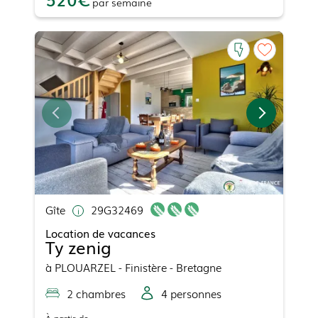
par
semaine
Gîte
29G32469
Location de vacances
Ty zenig
à
PLOUARZEL
- Finistère - Bretagne
2
chambre
s
4
personne
s