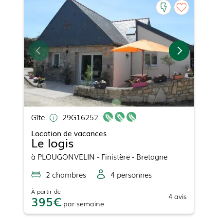
Gîte
29G16252
Location de vacances
Le logis
à
PLOUGONVELIN
- Finistère - Bretagne
2
chambre
s
4
personne
s
À partir de
4
avis
395
par
semaine