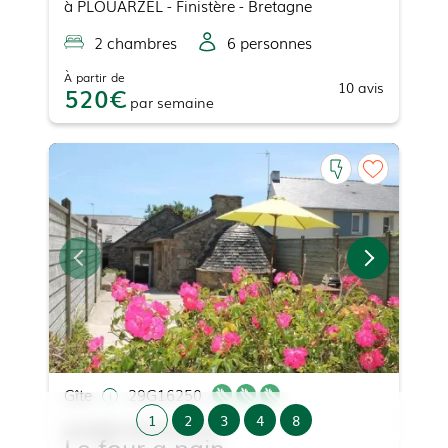
à
PLOUARZEL
- Finistère - Bretagne
2
chambre
s
6
personne
s
À partir de
10
avis
520
par
semaine
Gîte
29G16250
1
2
3
4
8
Location de vacances
Le four a pain