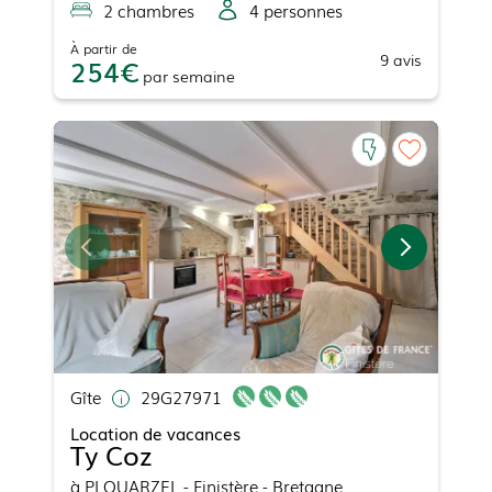
2
chambre
s
4
personne
s
À partir de
9
avis
254
par
semaine
Gîte
29G27971
Location de vacances
Ty Coz
à
PLOUARZEL
- Finistère - Bretagne