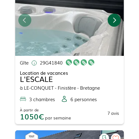
Gîte
29G41840
Location de vacances
L'ESCALE
à
LE-CONQUET
- Finistère - Bretagne
3
chambre
s
6
personne
s
À partir de
7
avis
1050
par
semaine