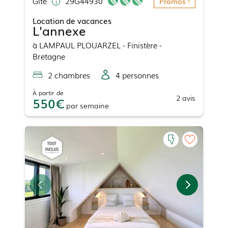
Gîte
29G44930
Promos !
Location de vacances
L'annexe
à
LAMPAUL PLOUARZEL
- Finistère -
Bretagne
2
chambre
s
4
personne
s
À partir de
2
avis
550
par
semaine