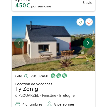
À partir de
6
avis
450
par
semaine
Gîte
29G32460
Location de vacances
Ty Zenig
à
PLOUARZEL
- Finistère - Bretagne
4
chambre
s
8
personne
s