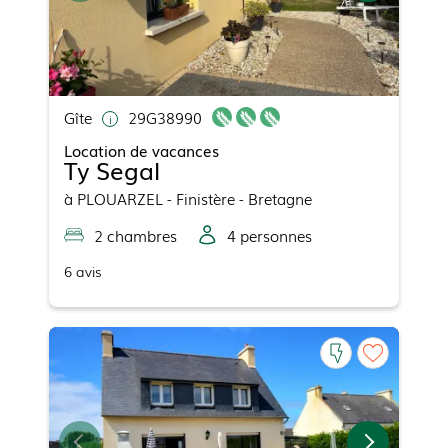
Gîte
29G38990
Location de vacances
Ty Segal
à
PLOUARZEL
- Finistère - Bretagne
2
chambre
s
4
personne
s
6
avis