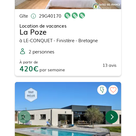
Gîte
29G40170
Location de vacances
La Poze
à
LE-CONQUET
- Finistère - Bretagne
2
personne
s
À partir de
13
avis
420
par
semaine