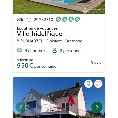
Gîte
29G32710
Location de vacances
Villa hidell'ique
à
PLOUARZEL
- Finistère - Bretagne
4
chambre
s
6
personne
s
À partir de
9
avis
950
par
semaine