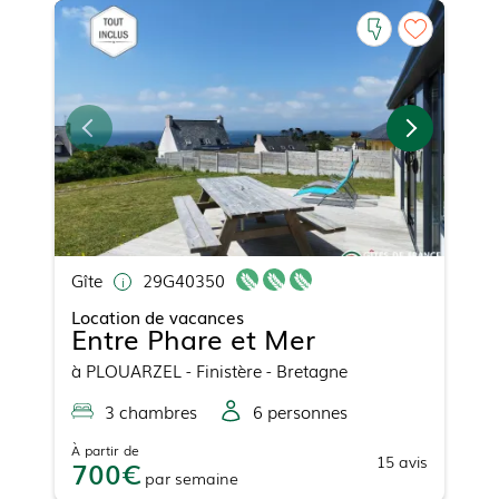
Gîte
29G40350
Location de vacances
Entre Phare et Mer
à
PLOUARZEL
- Finistère - Bretagne
3
chambre
s
6
personne
s
À partir de
15
avis
700
par
semaine