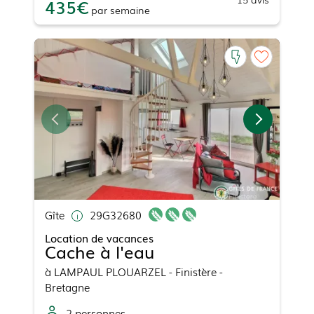
435
par
semaine
Gîte
29G32680
Location de vacances
Cache à l'eau
à
LAMPAUL PLOUARZEL
- Finistère -
Bretagne
2
personne
s