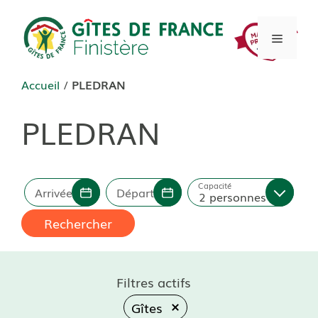
Aller
au
Menu
contenu
Accueil
/
PLEDRAN
PLEDRAN
Capacité
Arrivée
Départ
2 personnes
Rechercher
Filtres actifs
Gîtes