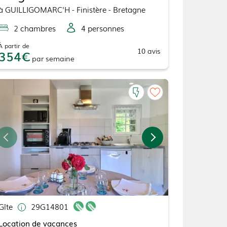
à
GUILLIGOMARC'H
- Finistère - Bretagne
2
chambre
s
4
personne
s
À partir de
10
avis
354
par
semaine
Gîte
29G14801
Location de vacances