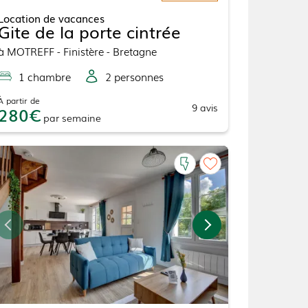
Location de vacances
Gite de la porte cintrée
à
MOTREFF
- Finistère - Bretagne
1
chambre
2
personne
s
À partir de
9
avis
280
par
semaine