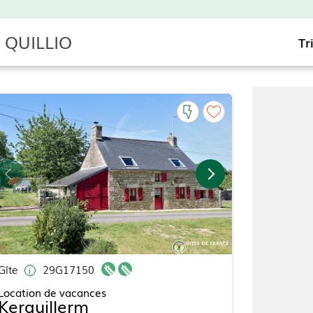
E QUILLIO
Tr
Gîte
29G17150
Location de vacances
Kerguillerm