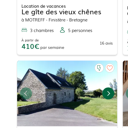
Location de vacances
Le gîte des vieux chênes
à
MOTREFF
- Finistère - Bretagne
3
chambre
s
5
personne
s
À partir de
16
avis
410
par
semaine