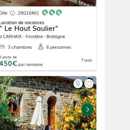
Gîte
29G10461
Location de vacances
" Le Haut Saulier"
à
CARHAIX
- Finistère - Bretagne
3
chambre
s
6
personne
s
À partir de
7
avis
450
par
semaine