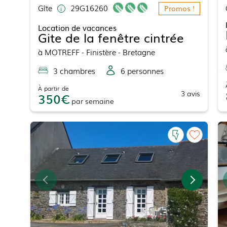
Gîte
29G16260
Promos !
Location de vacances
Gite de la fenêtre cintrée
à
MOTREFF
- Finistère - Bretagne
3
chambre
s
6
personne
s
À partir de
3
avis
350
par
semaine