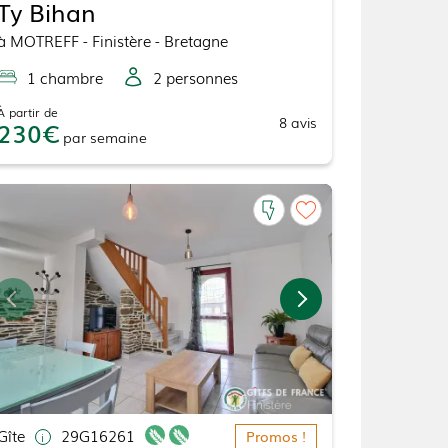
Ty Bihan
à
MOTREFF
- Finistère - Bretagne
1
chambre
2
personne
s
À partir de
8
avis
230
par
semaine
Gîte
29G16261
Promos !