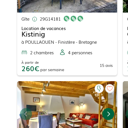
Gîte
29G14181
Location de vacances
Kistinig
à
POULLAOUEN
- Finistère - Bretagne
2
chambre
s
4
personne
s
À partir de
15
avis
260
par
semaine