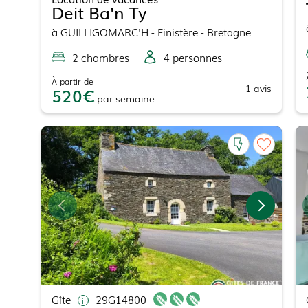
Deit Ba'n Ty
à
GUILLIGOMARC'H
- Finistère - Bretagne
2
chambre
s
4
personne
s
À partir de
1
avis
520
par
semaine
Gîte
29G14800