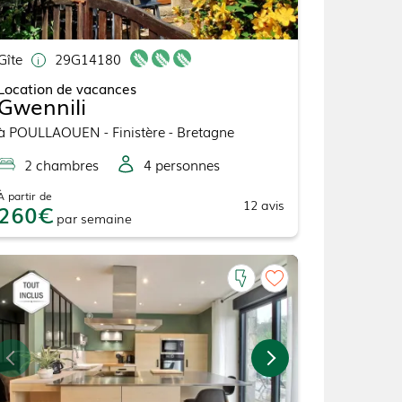
Gîte
29G14180
Location de vacances
Gwennili
à
POULLAOUEN
- Finistère - Bretagne
2
chambre
s
4
personne
s
À partir de
12
avis
260
par
semaine