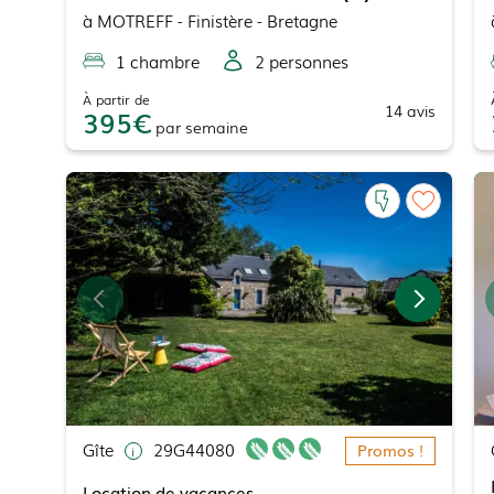
à
MOTREFF
- Finistère - Bretagne
1
chambre
2
personne
s
À partir de
14
avis
395
par
semaine
Gîte
29G44080
Promos !
Location de vacances