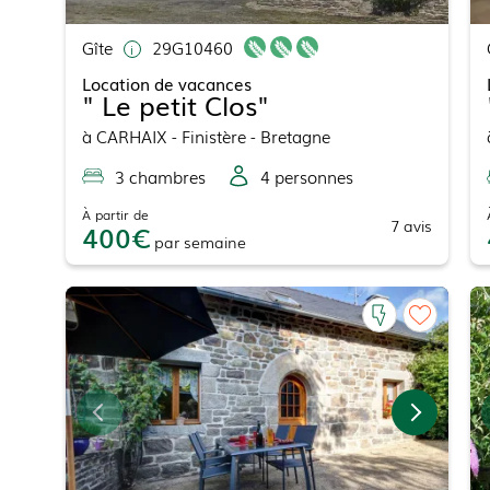
Gîte
29G10460
Location de vacances
" Le petit Clos"
à
CARHAIX
- Finistère - Bretagne
3
chambre
s
4
personne
s
À partir de
7
avis
400
par
semaine