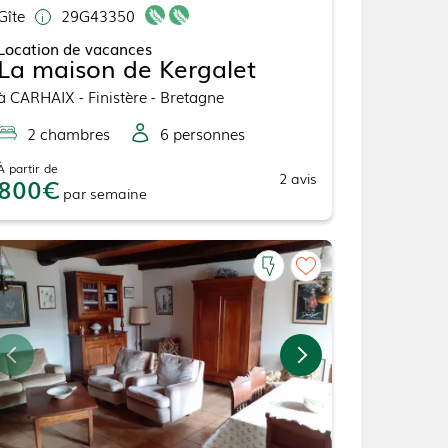
Gîte
29G43350
Location de vacances
La maison de Kergalet
à
CARHAIX
- Finistère - Bretagne
2
chambre
s
6
personne
s
À partir de
2
avis
800
par
semaine