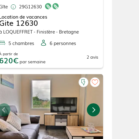
Gîte
29G12630
Location de vacances
Gite 12630
à
LOQUEFFRET
- Finistère - Bretagne
5
chambre
s
6
personne
s
À partir de
2
avis
620
par
semaine