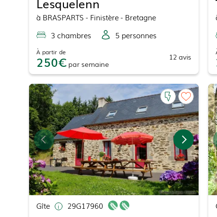
Lesquelenn
à
BRASPARTS
- Finistère - Bretagne
3
chambre
s
5
personne
s
À partir de
12
avis
250
par
semaine
Gîte
29G17960