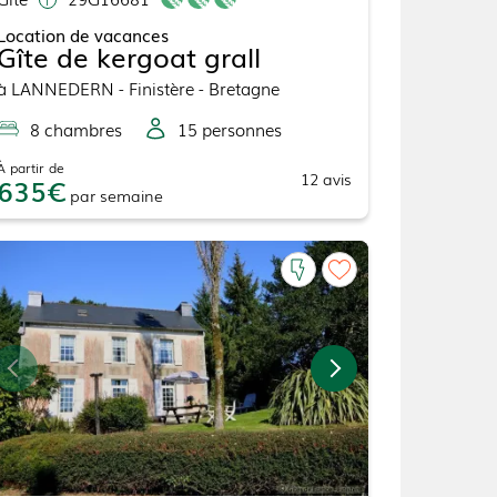
Location de vacances
Gîte de kergoat grall
à
LANNEDERN
- Finistère - Bretagne
8
chambre
s
15
personne
s
À partir de
12
avis
635
par
semaine