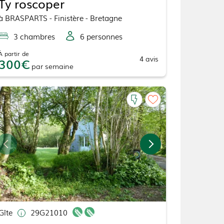
Ty roscoper
à
BRASPARTS
- Finistère - Bretagne
3
chambre
s
6
personne
s
À partir de
4
avis
300
par
semaine
Gîte
29G21010