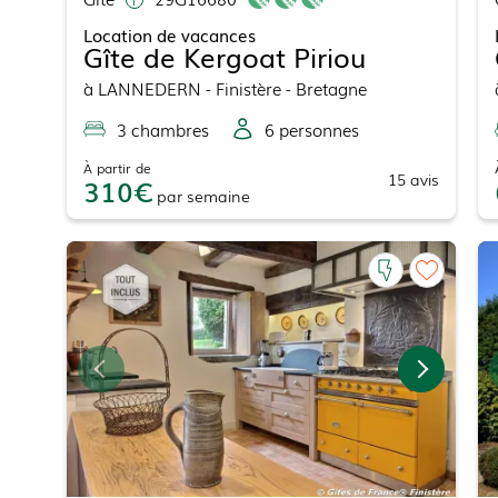
Location de vacances
Gîte de Kergoat Piriou
à
LANNEDERN
- Finistère - Bretagne
3
chambre
s
6
personne
s
À partir de
15
avis
310
par
semaine