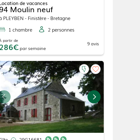
Location de vacances
94 Moulin neuf
à
PLEYBEN
- Finistère - Bretagne
1
chambre
2
personne
s
À partir de
9
avis
286
par
semaine
Gîte
29G16681