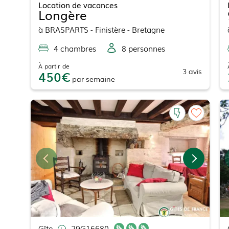
Location de vacances
Longère
à
BRASPARTS
- Finistère - Bretagne
4
chambre
s
8
personne
s
À partir de
3
avis
450
par
semaine
Gîte
29G16680