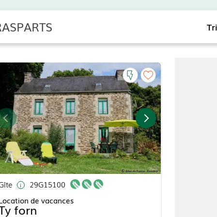
BRASPARTS
Tr
Gîte
29G15100
Location de vacances
Ty forn