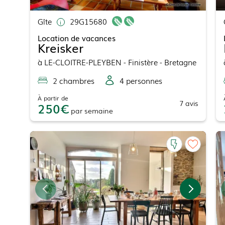
Gîte
29G15680
Location de vacances
Kreisker
à
LE-CLOITRE-PLEYBEN
- Finistère - Bretagne
2
chambre
s
4
personne
s
À partir de
7
avis
250
par
semaine