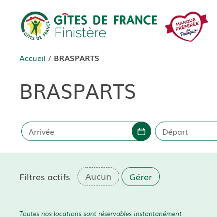
Aller
au
contenu
Accueil
/
BRASPARTS
BRASPARTS
Arrivée
Départ
Filtres actifs
Gérer
Toutes nos locations sont réservables instantanément