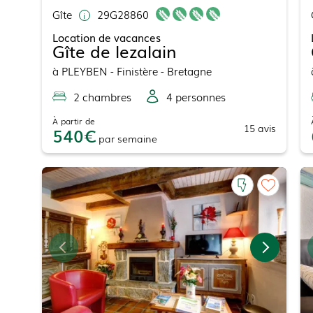
Gîte
29G28860
Location de vacances
Gîte de lezalain
à
PLEYBEN
- Finistère - Bretagne
2
chambre
s
4
personne
s
À partir de
15
avis
540
par
semaine