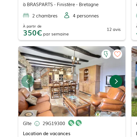
à
BRASPARTS
- Finistère - Bretagne
2
chambre
s
4
personne
s
À partir de
12
avis
350
par
semaine
Gîte
29G19300
Location de vacances