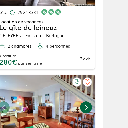
Gîte
29G13331
Location de vacances
Le gîte de leineuz
à
PLEYBEN
- Finistère - Bretagne
2
chambre
s
4
personne
s
À partir de
7
avis
280
par
semaine