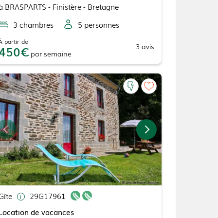
à
BRASPARTS
- Finistère - Bretagne
3
chambre
s
5
personne
s
À partir de
3
avis
450
par
semaine
Gîte
29G17961
Location de vacances