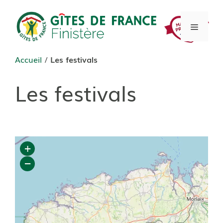
Aller
au
Menu
contenu
Accueil
/
Les festivals
Les festivals
+
−