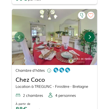
Chambre d'hôtes
Chez Coco
Location
à
TREGUNC
- Finistère - Bretagne
2
chambre
s
4
personne
s
À partir de
88