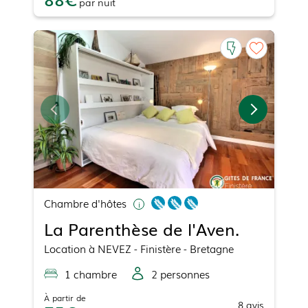
par
nuit
Chambre d'hôtes
La Parenthèse de l'Aven.
Location
à
NEVEZ
- Finistère - Bretagne
1
chambre
2
personne
s
À partir de
8
avis