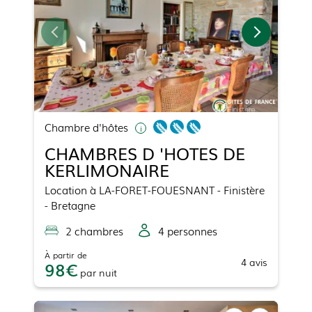
Chambre d'hôtes
CHAMBRES D 'HOTES DE
KERLIMONAIRE
Location
à
LA-FORET-FOUESNANT
- Finistère
- Bretagne
2
chambre
s
4
personne
s
À partir de
4
avis
98
par
nuit