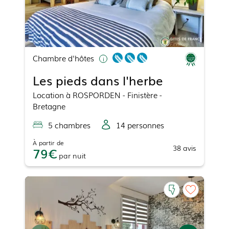
Chambre d'hôtes
Les pieds dans l'herbe
Location
à
ROSPORDEN
- Finistère -
Bretagne
5
chambre
s
14
personne
s
À partir de
38
avis
79
par
nuit