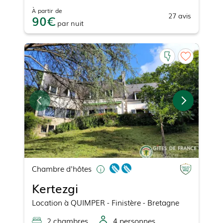
À partir de
27
avis
90
par
nuit
Chambre d'hôtes
Kertezgi
Location
à
QUIMPER
- Finistère - Bretagne
2
chambre
s
4
personne
s