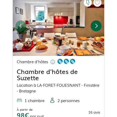
Chambre d'hôtes
Chambre d'hôtes de
Suzette
Location
à
LA-FORET-FOUESNANT
- Finistère
- Bretagne
1
chambre
2
personne
s
À partir de
16
avis
98
par
nuit