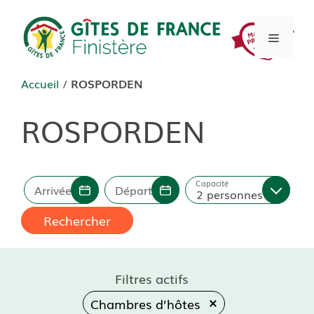
Aller
au
Menu
contenu
Accueil
/
ROSPORDEN
ROSPORDEN
Capacité
Arrivée
Départ
2 personnes
Rechercher
Filtres actifs
Chambres d’hôtes