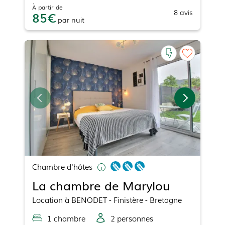
À partir de
8
avis
85
par
nuit
Chambre d'hôtes
La chambre de Marylou
Location
à
BENODET
- Finistère - Bretagne
1
chambre
2
personne
s