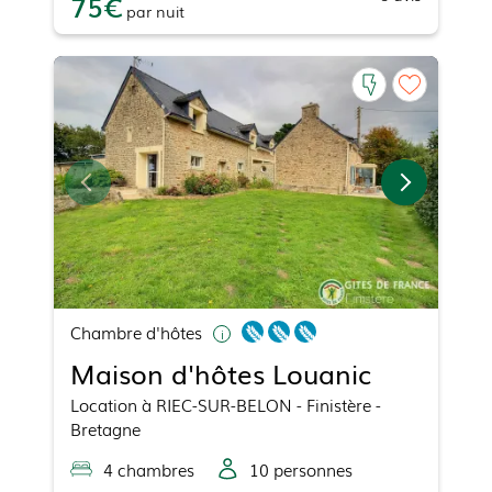
75
par
nuit
Chambre d'hôtes
Maison d'hôtes Louanic
Location
à
RIEC-SUR-BELON
- Finistère -
Bretagne
4
chambre
s
10
personne
s