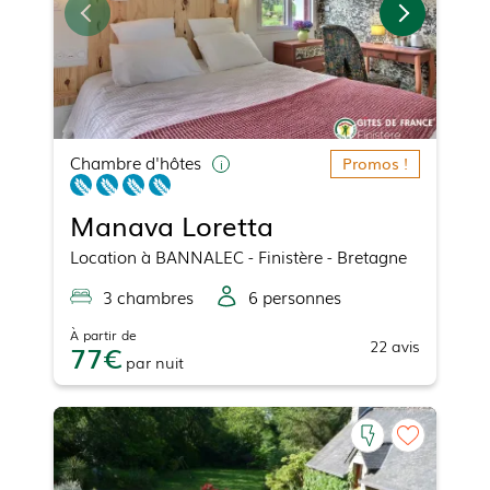
Chambre d'hôtes
Promos !
Manava Loretta
Location
à
BANNALEC
- Finistère - Bretagne
3
chambre
s
6
personne
s
À partir de
22
avis
77
par
nuit