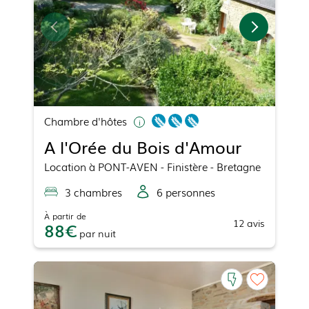
Chambre d'hôtes
A l'Orée du Bois d'Amour
Location
à
PONT-AVEN
- Finistère - Bretagne
3
chambre
s
6
personne
s
À partir de
12
avis
88
par
nuit