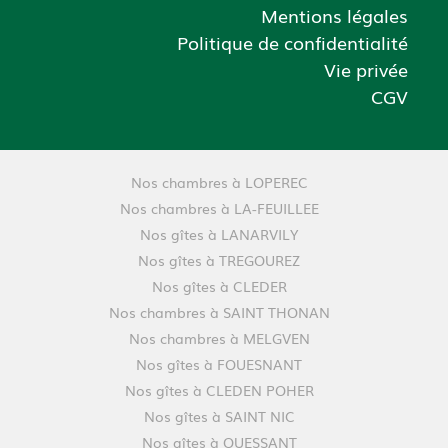
Mentions légales
Politique de confidentialité
Vie privée
CGV
Nos chambres à LOPEREC
Nos chambres à LA-FEUILLEE
Nos gîtes à LANARVILY
Nos gîtes à TREGOUREZ
Nos gîtes à CLEDER
Nos chambres à SAINT THONAN
Nos chambres à MELGVEN
Nos gîtes à FOUESNANT
Nos gîtes à CLEDEN POHER
Nos gîtes à SAINT NIC
Nos gîtes à OUESSANT