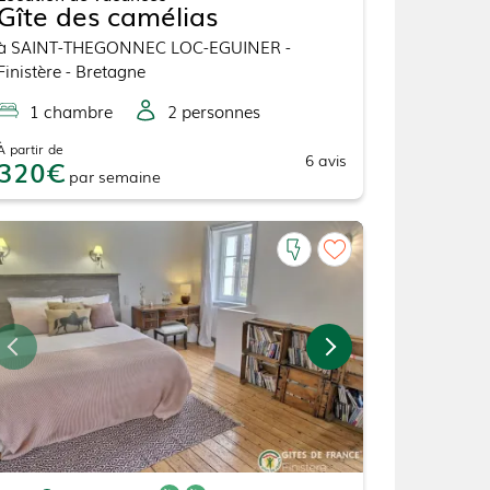
Gîte des camélias
à
SAINT-THEGONNEC LOC-EGUINER
-
Finistère - Bretagne
1
chambre
2
personne
s
À partir de
6
avis
320
par
semaine