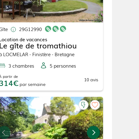
Gîte
29G12990
Location de vacances
Le gîte de tromathiou
à
LOCMELAR
- Finistère - Bretagne
3
chambre
s
5
personne
s
À partir de
10
avis
314
par
semaine