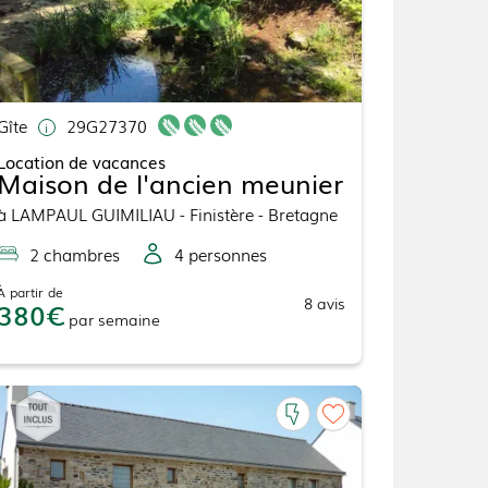
Gîte
29G27370
Location de vacances
Maison de l'ancien meunier
à
LAMPAUL GUIMILIAU
- Finistère - Bretagne
2
chambre
s
4
personne
s
À partir de
8
avis
380
par
semaine