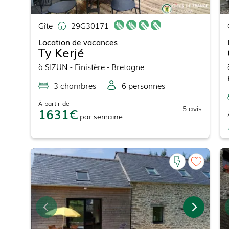
Gîte
29G30171
Location de vacances
Ty Kerjé
à
SIZUN
- Finistère - Bretagne
3
chambre
s
6
personne
s
À partir de
5
avis
1631
par
semaine