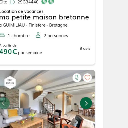
Gîte
29G34440
Location de vacances
ma petite maison bretonne
à
GUIMILIAU
- Finistère - Bretagne
1
chambre
2
personne
s
À partir de
8
avis
490
par
semaine