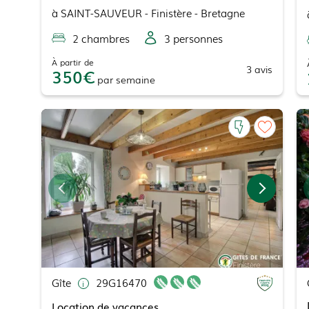
à
SAINT-SAUVEUR
- Finistère - Bretagne
2
chambre
s
3
personne
s
À partir de
3
avis
350
par
semaine
Gîte
29G16470
Location de vacances