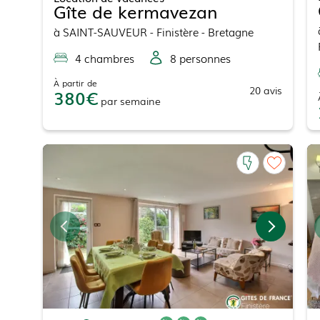
Gîte de kermavezan
à
SAINT-SAUVEUR
- Finistère - Bretagne
4
chambre
s
8
personne
s
À partir de
20
avis
380
par
semaine