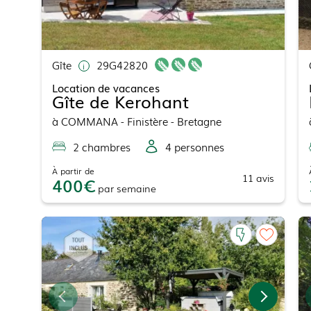
Gîte
29G42820
Location de vacances
Gîte de Kerohant
à
COMMANA
- Finistère - Bretagne
2
chambre
s
4
personne
s
À partir de
11
avis
400
par
semaine