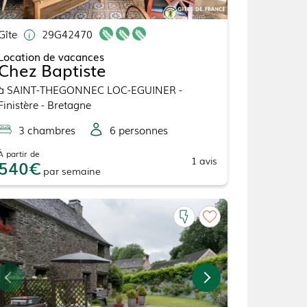
Gîte
29G42470
Location de vacances
Chez Baptiste
à
SAINT-THEGONNEC LOC-EGUINER
-
Finistère - Bretagne
3
chambre
s
6
personne
s
À partir de
1
avis
540
par
semaine