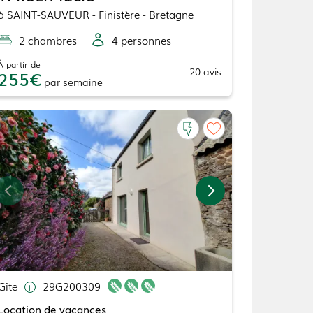
à
SAINT-SAUVEUR
- Finistère - Bretagne
2
chambre
s
4
personne
s
À partir de
20
avis
255
par
semaine
Gîte
29G200309
Location de vacances