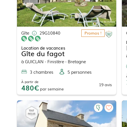
Gîte
29G10840
Promos !
Location de vacances
Gîte du fagot
à
GUICLAN
- Finistère - Bretagne
3
chambre
s
5
personne
s
À partir de
19
avis
480
par
semaine