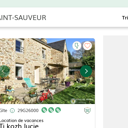
SAINT-SAUVEUR
Tr
Gîte
29G26000
Location de vacances
Ti kozh lucie