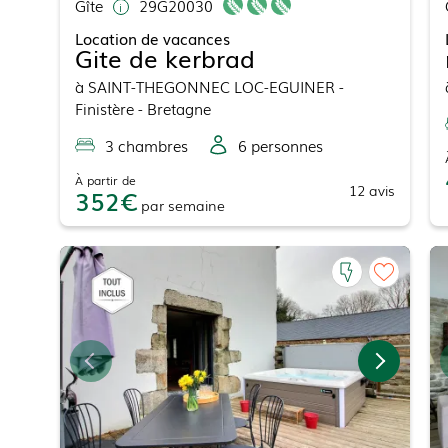
Gîte
29G20030
Location de vacances
Gite de kerbrad
à
SAINT-THEGONNEC LOC-EGUINER
-
Finistère - Bretagne
3
chambre
s
6
personne
s
À partir de
12
avis
352
par
semaine