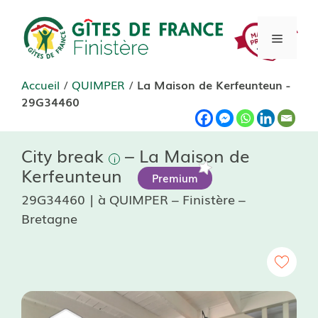
Aller
au
Menu
contenu
Accueil
/
QUIMPER
/
La Maison de Kerfeunteun -
29G34460
City break
– La Maison de
Kerfeunteun
Premium
29G34460 | à QUIMPER – Finistère –
Bretagne