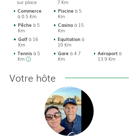
sur place
7 Km
Commerce
Piscine
à 5
à 0.5 Km
Km
Pêche
à 5
Casino
à 15
Km
Km
Golf
à 16
Equitation
à
Km
10 Km
Tennis
à 5
Gare
à 4.7
Aéroport
à
Km
Km
13.9 Km
Votre hôte