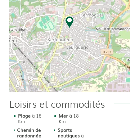
Loisirs et commodités
Plage
à 18
Mer
à 18
Km
Km
Chemin de
Sports
randonnée
nautiques
à