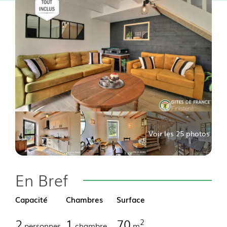
Voir les 25 photos
En Bref
Capacité
Chambres
Surface
2
1
70
2
personnes
chambre
m