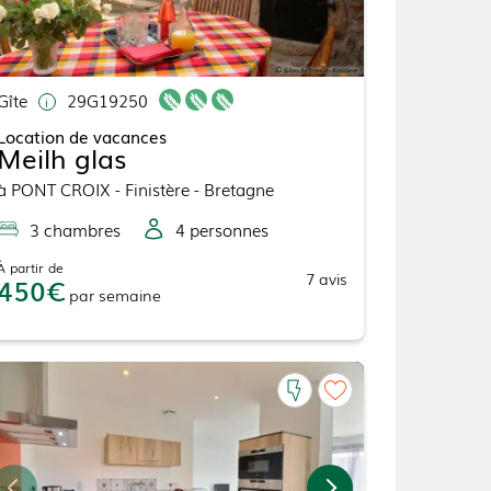
Gîte
29G19250
Location de vacances
Meilh glas
à
PONT CROIX
- Finistère - Bretagne
3
chambre
s
4
personne
s
À partir de
7
avis
450
par
semaine