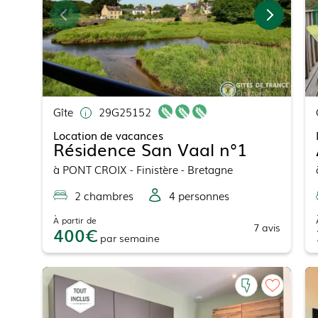
Gîte
29G25152
Location de vacances
Résidence San Vaal n°1
à
PONT CROIX
- Finistère - Bretagne
2
chambre
s
4
personne
s
À partir de
7
avis
400
par
semaine