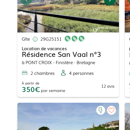
Gîte
29G25151
Location de vacances
Résidence San Vaal n°3
à
PONT CROIX
- Finistère - Bretagne
2
chambre
s
4
personne
s
À partir de
12
avis
350
par
semaine