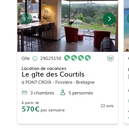
Gîte
29G25150
Location de vacances
Le gîte des Courtils
à
PONT CROIX
- Finistère - Bretagne
3
chambre
s
5
personne
s
À partir de
22
avis
570
par
semaine