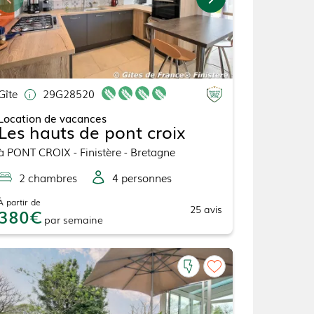
Gîte
29G28520
Location de vacances
Les hauts de pont croix
à
PONT CROIX
- Finistère - Bretagne
2
chambre
s
4
personne
s
À partir de
25
avis
380
par
semaine