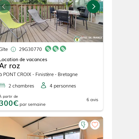
Gîte
29G30770
Location de vacances
Ar roz
à
PONT CROIX
- Finistère - Bretagne
2
chambre
s
4
personne
s
À partir de
6
avis
300
par
semaine