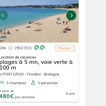
Gîte
29G17531
Promos !
Location de vacances
plages à 5 mn, voie verte à
100 m
à
PONT CROIX
- Finistère - Bretagne
3
chambre
s
5
personne
s
À partir de
6
avis
480
par
semaine