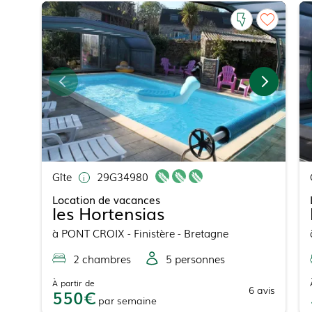
Gîte
29G34980
Location de vacances
les Hortensias
à
PONT CROIX
- Finistère - Bretagne
2
chambre
s
5
personne
s
À partir de
6
avis
550
par
semaine