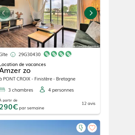
Gîte
29G30430
Location de vacances
Amzer zo
à
PONT CROIX
- Finistère - Bretagne
3
chambre
s
4
personne
s
À partir de
12
avis
290
par
semaine