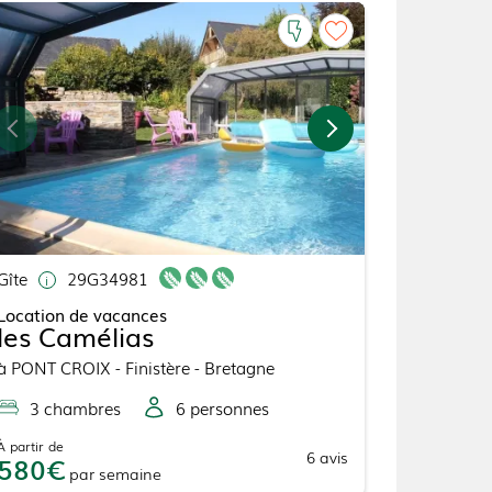
Gîte
29G34981
Location de vacances
les Camélias
à
PONT CROIX
- Finistère - Bretagne
3
chambre
s
6
personne
s
À partir de
6
avis
580
par
semaine