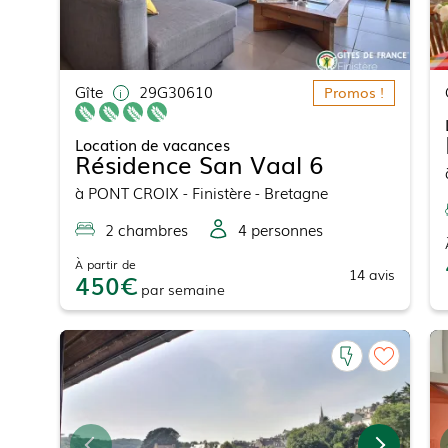
Gîte
29G30610
Promos !
Location de vacances
Résidence San Vaal 6
à
PONT CROIX
- Finistère - Bretagne
2
chambre
s
4
personne
s
À partir de
14
avis
450
par
semaine