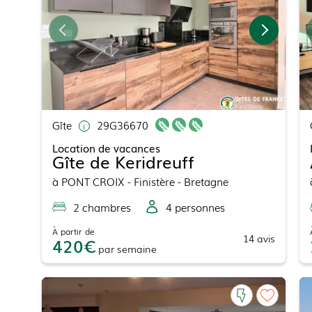
Gîte
29G36670
Location de vacances
Gîte de Keridreuff
à
PONT CROIX
- Finistère - Bretagne
2
chambre
s
4
personne
s
À partir de
14
avis
420
par
semaine