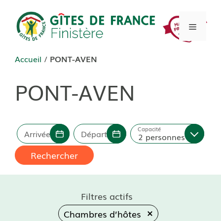
Aller
au
Menu
contenu
Accueil
/
PONT-AVEN
PONT-AVEN
Capacité
Arrivée
Départ
2 personnes
Rechercher
Filtres actifs
Chambres d’hôtes