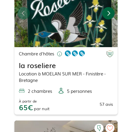
Chambre d'hôtes
la roseliere
Location
à
MOELAN SUR MER
- Finistère -
Bretagne
2
chambre
s
5
personne
s
À partir de
57
avis
65
par
nuit