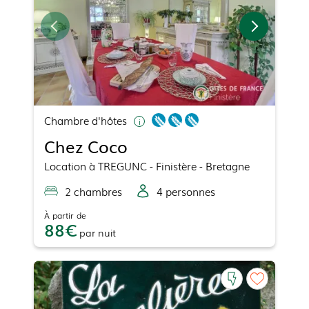
Chambre d'hôtes
Chez Coco
Location
à
TREGUNC
- Finistère - Bretagne
2
chambre
s
4
personne
s
À partir de
88
par
nuit