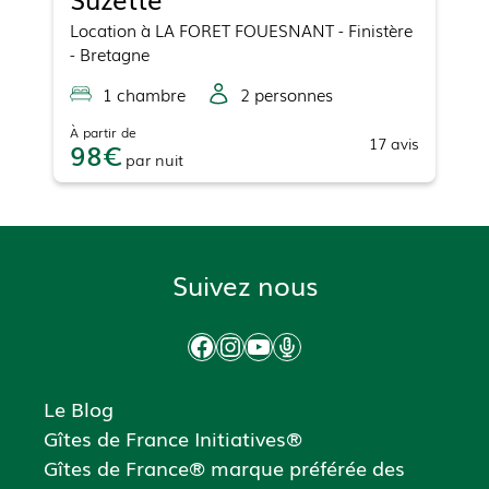
Location
à
LA FORET FOUESNANT
- Finistère
- Bretagne
1
chambre
2
personne
s
À partir de
17
avis
98
par
nuit
Suivez nous
Facebook
Instagram
YouTube
Podcast
Le Blog
Gîtes de France Initiatives®
Gîtes de France® marque préférée des