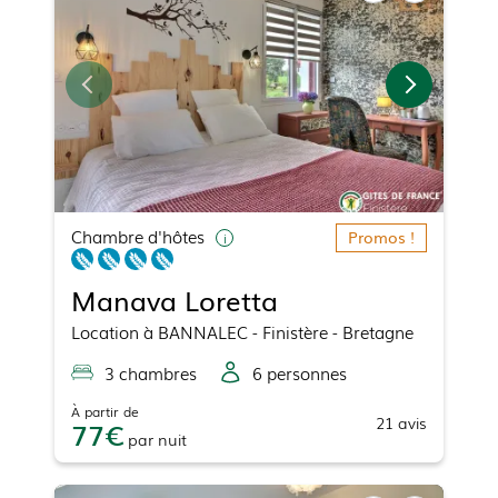
Chambre d'hôtes
Promos !
Manava Loretta
Location
à
BANNALEC
- Finistère - Bretagne
3
chambre
s
6
personne
s
À partir de
21
avis
77
par
nuit