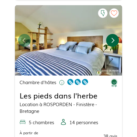
Chambre d'hôtes
Les pieds dans l'herbe
Location
à
ROSPORDEN
- Finistère -
Bretagne
5
chambre
s
14
personne
s
À partir de
38
avis