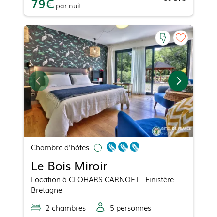
79
par
nuit
Chambre d'hôtes
Le Bois Miroir
Location
à
CLOHARS CARNOET
- Finistère -
Bretagne
2
chambre
s
5
personne
s