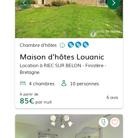
Chambre d'hôtes
Maison d'hôtes Louanic
Location
à
RIEC SUR BELON
- Finistère -
Bretagne
4
chambre
s
10
personne
s
À partir de
6
avis
85
par
nuit