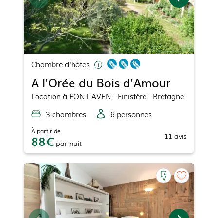
Chambre d'hôtes
A l'Orée du Bois d'Amour
Location
à
PONT-AVEN
- Finistère - Bretagne
3
chambre
s
6
personne
s
À partir de
11
avis
88
par
nuit