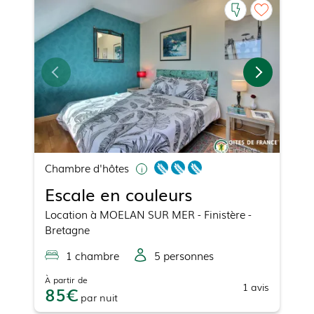
Chambre d'hôtes
Escale en couleurs
Location
à
MOELAN SUR MER
- Finistère -
Bretagne
1
chambre
5
personne
s
À partir de
1
avis
85
par
nuit