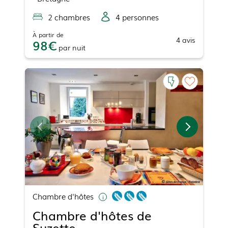
2
chambre
s
4
personne
s
À partir de
4
avis
98
par
nuit
Chambre d'hôtes
Chambre d'hôtes de
Suzette