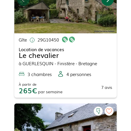
Gîte
29G10450
Location de vacances
Le chevalier
à
GUERLESQUIN
- Finistère - Bretagne
3
chambre
s
4
personne
s
À partir de
7
avis
265
par
semaine