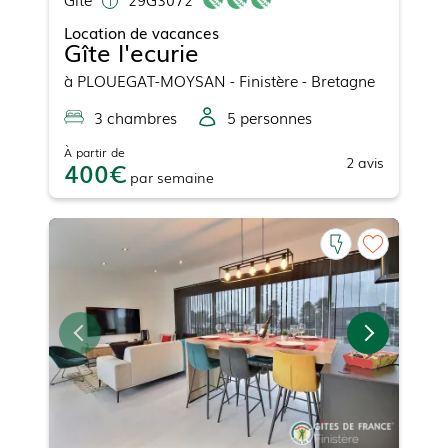
Location de vacances
Gîte l'ecurie
à
PLOUEGAT-MOYSAN
- Finistère - Bretagne
3
chambre
s
5
personne
s
À partir de
2
avis
400
par
semaine