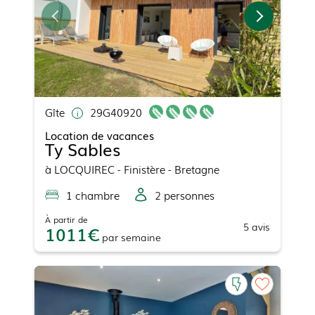
Gîte
29G40920
Location de vacances
Ty Sables
à
LOCQUIREC
- Finistère - Bretagne
1
chambre
2
personne
s
À partir de
5
avis
1011
par
semaine