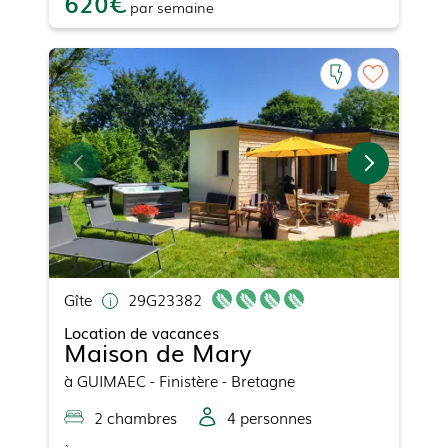
620
par
semaine
Gîte
29G23382
Location de vacances
Maison de Mary
à
GUIMAEC
- Finistère - Bretagne
2
chambre
s
4
personne
s