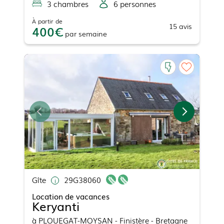
3
chambre
s
6
personne
s
À partir de
15
avis
400
par
semaine
Gîte
29G38060
Location de vacances
Keryanti
à
PLOUEGAT-MOYSAN
- Finistère - Bretagne