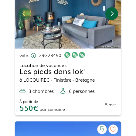
Gîte
29G28490
Location de vacances
Les pieds dans lok'
à
LOCQUIREC
- Finistère - Bretagne
3
chambre
s
6
personne
s
À partir de
5
avis
550
par
semaine