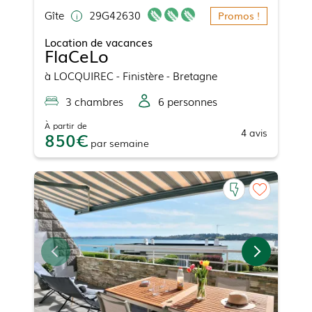
Gîte
29G42630
Promos !
Location de vacances
FlaCeLo
à
LOCQUIREC
- Finistère - Bretagne
3
chambre
s
6
personne
s
À partir de
4
avis
850
par
semaine