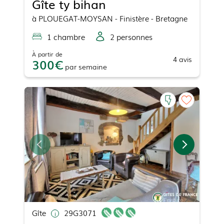
Gîte ty bihan
à
PLOUEGAT-MOYSAN
- Finistère - Bretagne
1
chambre
2
personne
s
À partir de
4
avis
300
par
semaine
Gîte
29G3071