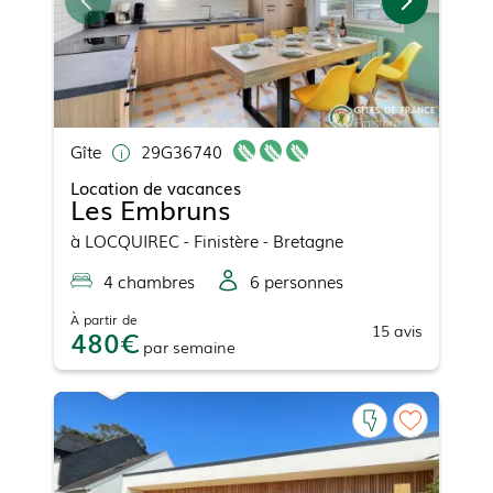
Gîte
29G36740
Location de vacances
Les Embruns
à
LOCQUIREC
- Finistère - Bretagne
4
chambre
s
6
personne
s
À partir de
15
avis
480
par
semaine