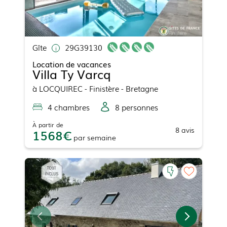
Gîte
29G39130
Location de vacances
Villa Ty Varcq
à
LOCQUIREC
- Finistère - Bretagne
4
chambre
s
8
personne
s
À partir de
8
avis
1568
par
semaine