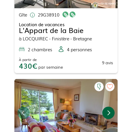
Gîte
29G38910
Location de vacances
L'Appart de la Baie
à
LOCQUIREC
- Finistère - Bretagne
2
chambre
s
4
personne
s
À partir de
9
avis
430
par
semaine