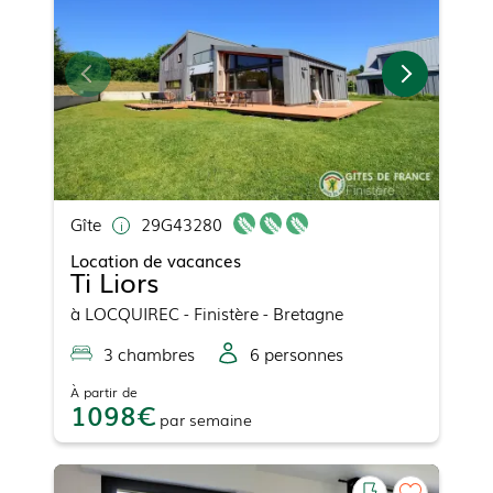
Gîte
29G43280
Location de vacances
Ti Liors
à
LOCQUIREC
- Finistère - Bretagne
3
chambre
s
6
personne
s
À partir de
1098
par
semaine