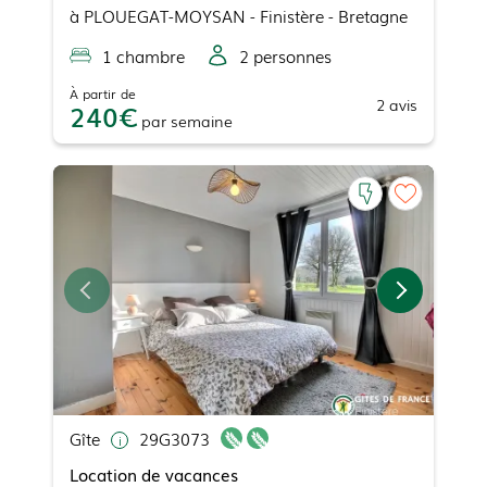
à
PLOUEGAT-MOYSAN
- Finistère - Bretagne
1
chambre
2
personne
s
À partir de
2
avis
240
par
semaine
Gîte
29G3073
Location de vacances