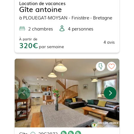
Location de vacances
Gîte antoine
à
PLOUEGAT-MOYSAN
- Finistère - Bretagne
2
chambre
s
4
personne
s
À partir de
4
avis
320
par
semaine
Gîte
29G3072