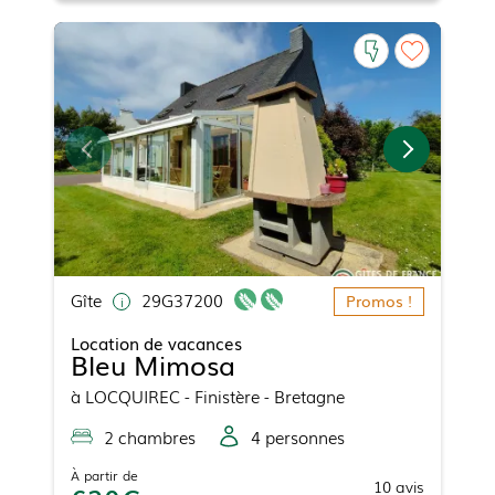
Gîte
29G37200
Promos !
Location de vacances
Bleu Mimosa
à
LOCQUIREC
- Finistère - Bretagne
2
chambre
s
4
personne
s
À partir de
10
avis