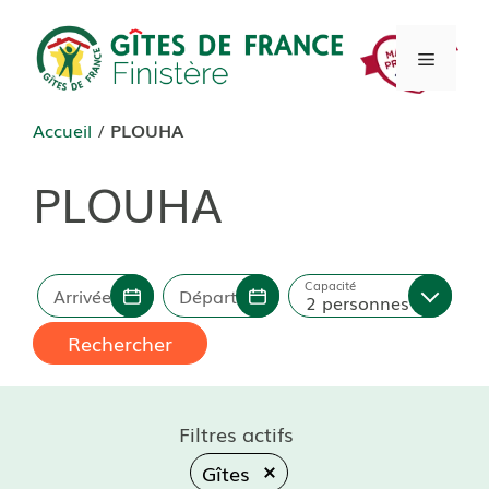
Aller
au
Menu
contenu
Accueil
/
PLOUHA
PLOUHA
Capacité
Arrivée
Départ
2 personnes
Rechercher
Filtres actifs
Gîtes