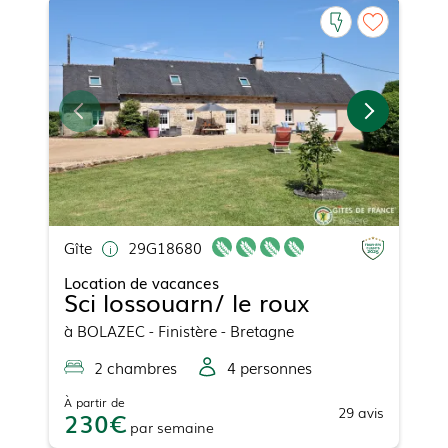
Gîte
29G18680
Location de vacances
Sci lossouarn/ le roux
à
BOLAZEC
- Finistère - Bretagne
2
chambre
s
4
personne
s
À partir de
29
avis
230
par
semaine