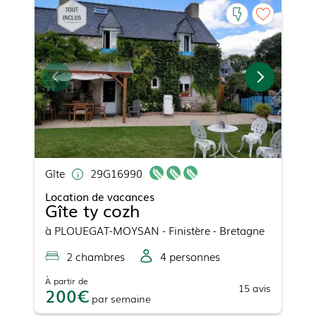
Gîte
29G16990
Location de vacances
Gîte ty cozh
à
PLOUEGAT-MOYSAN
- Finistère - Bretagne
2
chambre
s
4
personne
s
À partir de
15
avis
200
par
semaine