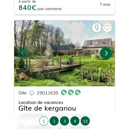
À partir de
7
avis
840
par
semaine
Gîte
29G11630
Location de vacances
Gîte de kergariou
à
BOTSORHEL
- Finistère - Bretagne
1
2
3
4
13
2
chambre
s
2
personne
s