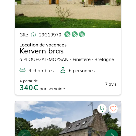
Gîte
29G19970
Location de vacances
Kervern bras
à
PLOUEGAT-MOYSAN
- Finistère - Bretagne
4
chambre
s
6
personne
s
À partir de
7
avis
340
par
semaine