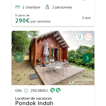
1
chambre
2
personne
s
À partir de
3
avis
290
par
semaine
Gîte
29G38062
Location de vacances
Pondok Indah