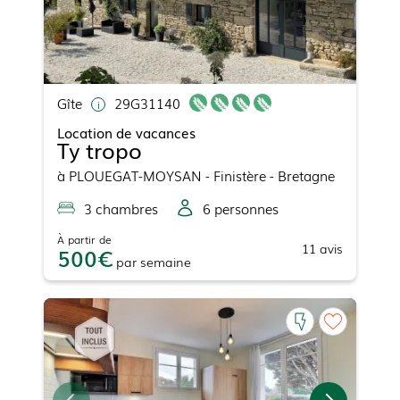
Gîte
29G31140
Location de vacances
Ty tropo
à
PLOUEGAT-MOYSAN
- Finistère - Bretagne
3
chambre
s
6
personne
s
À partir de
11
avis
500
par
semaine