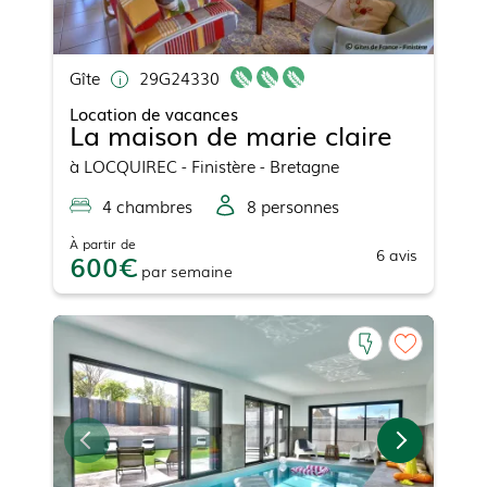
Gîte
29G24330
Location de vacances
La maison de marie claire
à
LOCQUIREC
- Finistère - Bretagne
4
chambre
s
8
personne
s
À partir de
6
avis
600
par
semaine