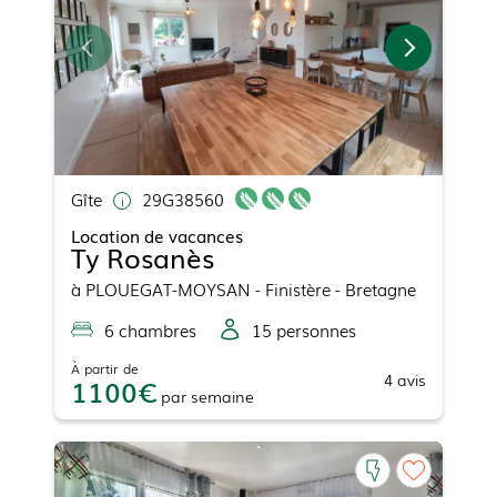
Gîte
29G38560
Location de vacances
Ty Rosanès
à
PLOUEGAT-MOYSAN
- Finistère - Bretagne
6
chambre
s
15
personne
s
À partir de
4
avis
1100
par
semaine