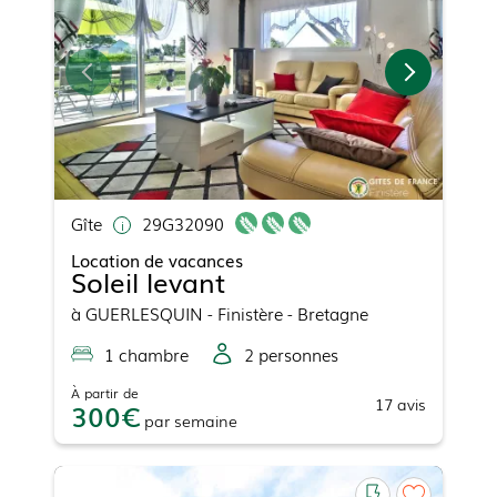
Gîte
29G32090
Location de vacances
Soleil levant
à
GUERLESQUIN
- Finistère - Bretagne
1
chambre
2
personne
s
À partir de
17
avis
300
par
semaine