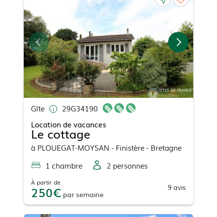
Gîte
29G34190
Location de vacances
Le cottage
à
PLOUEGAT-MOYSAN
- Finistère - Bretagne
1
chambre
2
personne
s
À partir de
9
avis
250
par
semaine