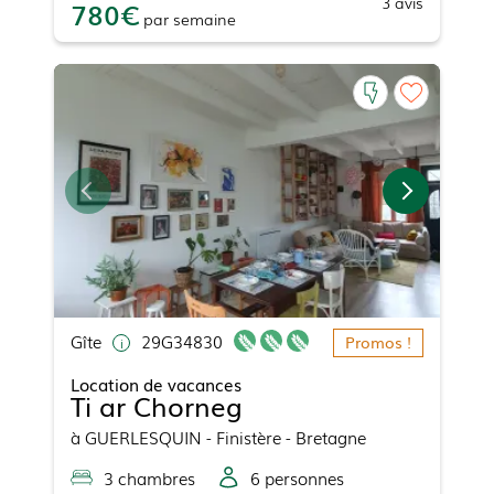
3
avis
780
par
semaine
Gîte
29G34830
Promos !
Location de vacances
Ti ar Chorneg
à
GUERLESQUIN
- Finistère - Bretagne
3
chambre
s
6
personne
s