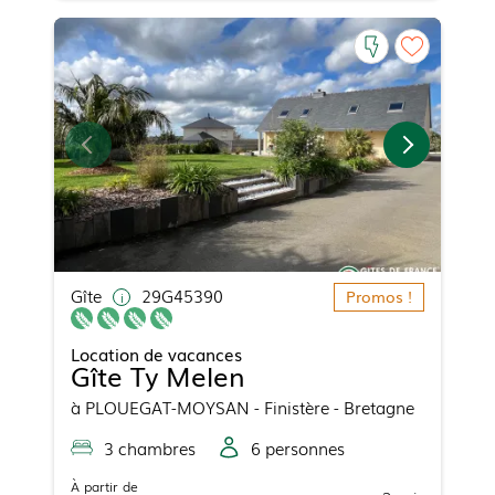
Gîte
29G45390
Promos !
Location de vacances
Gîte Ty Melen
à
PLOUEGAT-MOYSAN
- Finistère - Bretagne
3
chambre
s
6
personne
s
À partir de