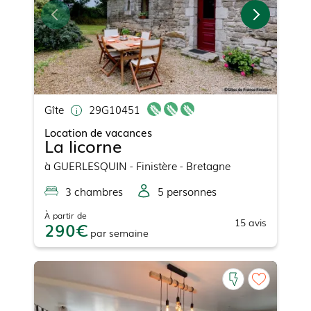
Gîte
29G10451
Location de vacances
La licorne
à
GUERLESQUIN
- Finistère - Bretagne
3
chambre
s
5
personne
s
À partir de
15
avis
290
par
semaine