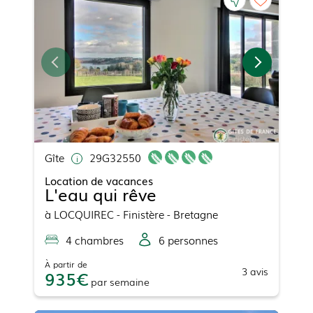
Gîte
29G32550
Location de vacances
L'eau qui rêve
à
LOCQUIREC
- Finistère - Bretagne
4
chambre
s
6
personne
s
À partir de
3
avis
935
par
semaine