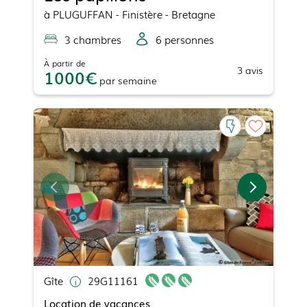
à
PLUGUFFAN
- Finistère - Bretagne
3
chambre
s
6
personne
s
À partir de
3
avis
1000
par
semaine
Gîte
29G11161
Location de vacances