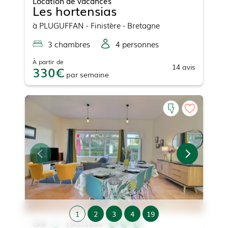
Location de vacances
Les hortensias
à
PLUGUFFAN
- Finistère - Bretagne
3
chambre
s
4
personne
s
À partir de
14
avis
330
par
semaine
1
2
3
4
19
Gîte
29G31890