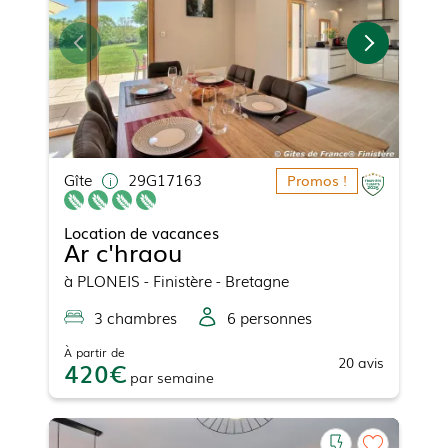
Gîte
29G17163
Promos !
Location de vacances
Ar c'hraou
à
PLONEIS
- Finistère - Bretagne
3
chambre
s
6
personne
s
À partir de
20
avis
420
par
semaine