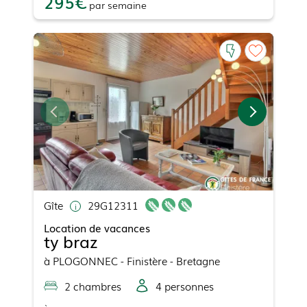
295
par
semaine
Gîte
29G12311
Location de vacances
ty braz
à
PLOGONNEC
- Finistère - Bretagne
2
chambre
s
4
personne
s