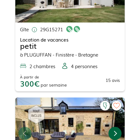
Gîte
29G15271
Location de vacances
petit
à
PLUGUFFAN
- Finistère - Bretagne
2
chambre
s
4
personne
s
À partir de
15
avis
300
par
semaine