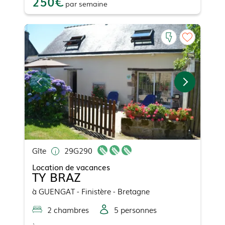
250
par
semaine
Gîte
29G290
Location de vacances
TY BRAZ
à
GUENGAT
- Finistère - Bretagne
2
chambre
s
5
personne
s