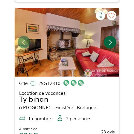
Gîte
29G12310
Location de vacances
Ty bihan
à
PLOGONNEC
- Finistère - Bretagne
1
chambre
2
personne
s
À partir de
23
avis