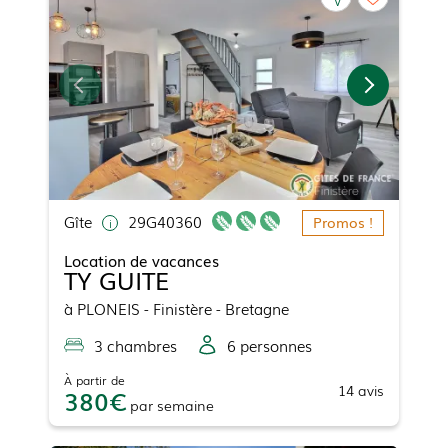
Gîte
29G40360
Promos !
Location de vacances
TY GUITE
à
PLONEIS
- Finistère - Bretagne
3
chambre
s
6
personne
s
À partir de
14
avis
380
par
semaine