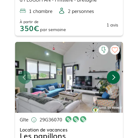
1
chambre
2
personne
s
À partir de
1
avis
350
par
semaine
Gîte
29G36070
Location de vacances
Les papillons