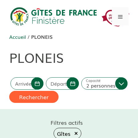
Aller
au
Menu
contenu
Accueil
/
PLONEIS
PLONEIS
Capacité
Arrivée
Départ
2 personnes
Rechercher
Filtres actifs
Gîtes