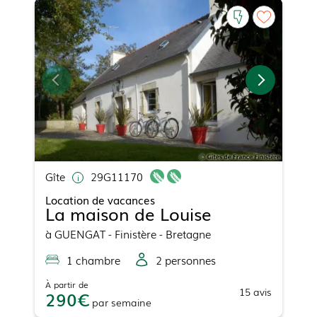
Gîte
29G11170
Location de vacances
La maison de Louise
à
GUENGAT
- Finistère - Bretagne
1
chambre
2
personne
s
À partir de
15
avis
290
par
semaine