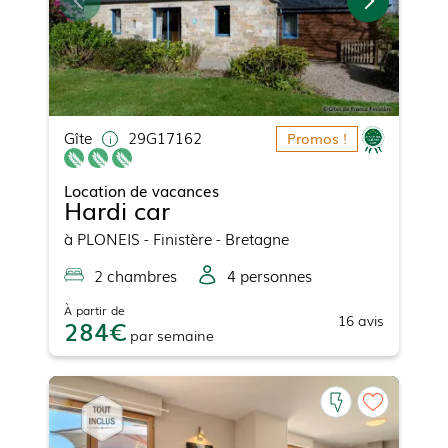
Gîte
29G17162
Promos !
Location de vacances
Hardi car
à
PLONEIS
- Finistère - Bretagne
2
chambre
s
4
personne
s
À partir de
16
avis
284
par
semaine