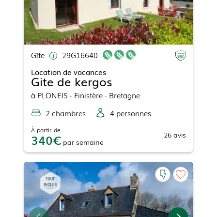
Gîte
29G16640
Location de vacances
Gite de kergos
à
PLONEIS
- Finistère - Bretagne
2
chambre
s
4
personne
s
À partir de
26
avis
340
par
semaine