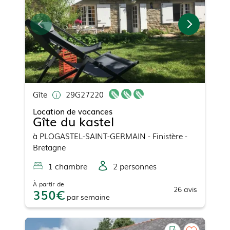
Gîte
29G27220
Location de vacances
Gîte du kastel
à
PLOGASTEL-SAINT-GERMAIN
- Finistère -
Bretagne
1
chambre
2
personne
s
À partir de
26
avis
350
par
semaine