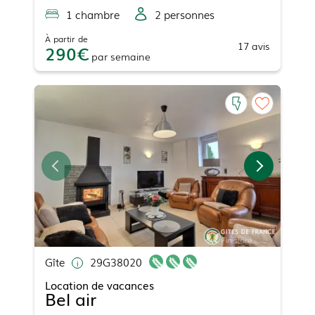
1
chambre
2
personne
s
À partir de
17
avis
290
par
semaine
Gîte
29G38020
Location de vacances
Bel air