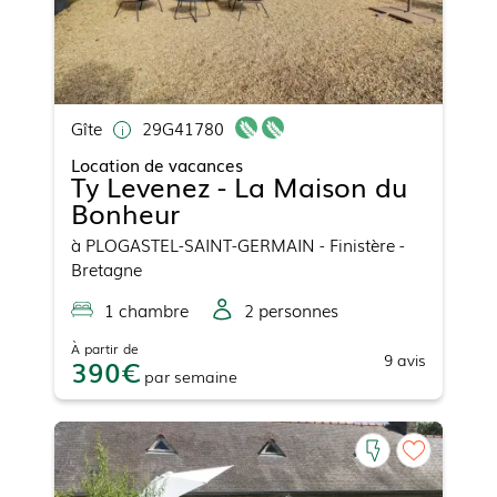
Gîte
29G41780
Location de vacances
Ty Levenez - La Maison du
Bonheur
à
PLOGASTEL-SAINT-GERMAIN
- Finistère -
Bretagne
1
chambre
2
personne
s
À partir de
9
avis
390
par
semaine