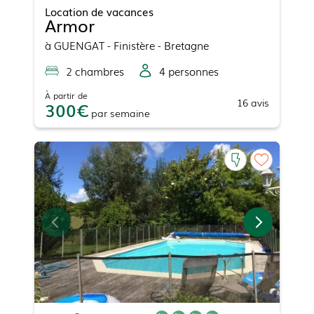
Location de vacances
Armor
à
GUENGAT
- Finistère - Bretagne
2
chambre
s
4
personne
s
À partir de
16
avis
300
par
semaine