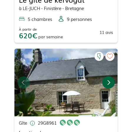
à
LE-JUCH
- Finistère - Bretagne
5
chambre
s
9
personne
s
À partir de
11
avis
620
par
semaine
Gîte
29G8961