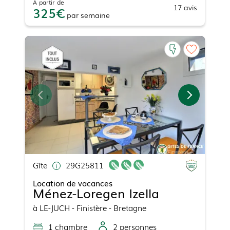
À partir de
17
avis
325
par
semaine
Gîte
29G25811
Location de vacances
Ménez-Loregen Izella
à
LE-JUCH
- Finistère - Bretagne
1
chambre
2
personne
s