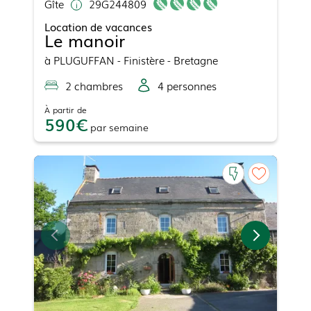
Gîte
29G244809
Location de vacances
Le manoir
à
PLUGUFFAN
- Finistère - Bretagne
2
chambre
s
4
personne
s
À partir de
590
par
semaine