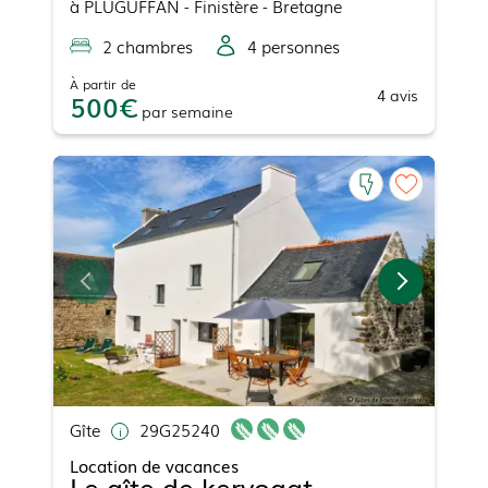
à
PLUGUFFAN
- Finistère - Bretagne
2
chambre
s
4
personne
s
À partir de
4
avis
500
par
semaine
Gîte
29G25240
Location de vacances
Le gîte de kervogat