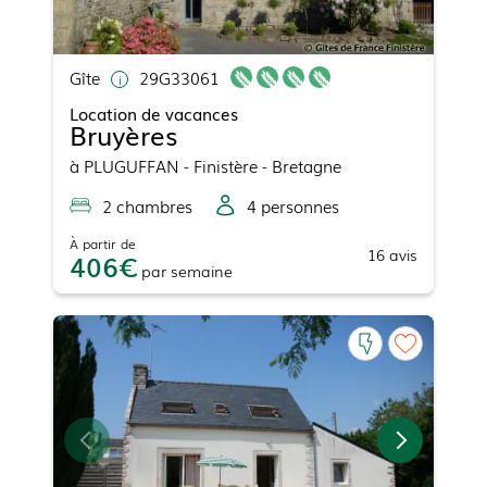
Gîte
29G33061
Location de vacances
Bruyères
à
PLUGUFFAN
- Finistère - Bretagne
2
chambre
s
4
personne
s
À partir de
16
avis
406
par
semaine