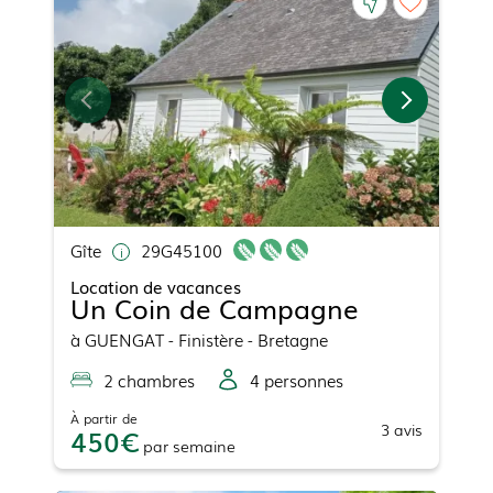
Gîte
29G45100
Location de vacances
Un Coin de Campagne
à
GUENGAT
- Finistère - Bretagne
2
chambre
s
4
personne
s
À partir de
3
avis
450
par
semaine