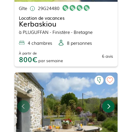
Gîte
29G24480
Location de vacances
Kerbaskiou
à
PLUGUFFAN
- Finistère - Bretagne
4
chambre
s
8
personne
s
À partir de
6
avis
800
par
semaine