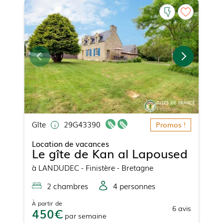
Gîte
29G43390
Promos !
Location de vacances
Le gîte de Kan al Lapoused
à
LANDUDEC
- Finistère - Bretagne
2
chambre
s
4
personne
s
À partir de
6
avis
450
par
semaine