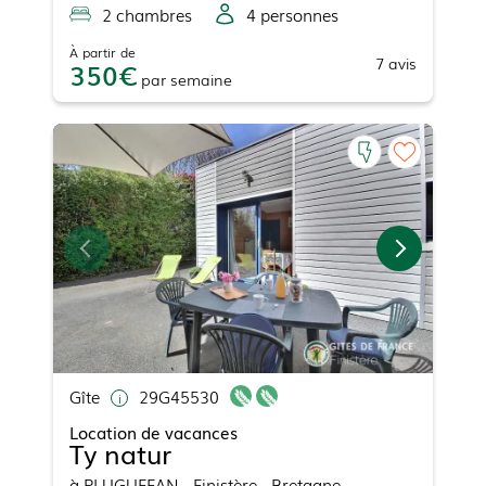
2
chambre
s
4
personne
s
À partir de
7
avis
350
par
semaine
Gîte
29G45530
Location de vacances
Ty natur
à
PLUGUFFAN
- Finistère - Bretagne