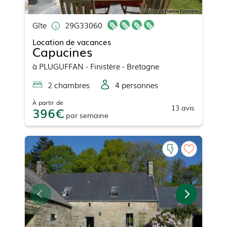
Gîte
29G33060
Location de vacances
Capucines
à
PLUGUFFAN
- Finistère - Bretagne
2
chambre
s
4
personne
s
À partir de
13
avis
396
par
semaine