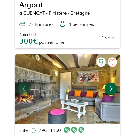
Argoat
à
GUENGAT
- Finistère - Bretagne
2
chambre
s
4
personne
s
À partir de
15
avis
300
par
semaine
Gîte
29G11160