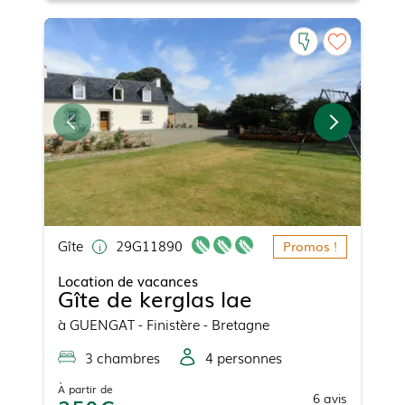
Gîte
29G11890
Promos !
Location de vacances
Gîte de kerglas lae
à
GUENGAT
- Finistère - Bretagne
3
chambre
s
4
personne
s
À partir de
6
avis