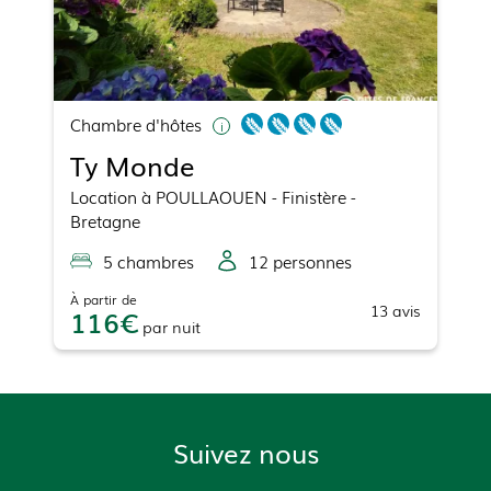
Chambre d'hôtes
Ty Monde
Location
à
POULLAOUEN
- Finistère -
Bretagne
5
chambre
s
12
personne
s
À partir de
13
avis
116
par
nuit
Suivez nous