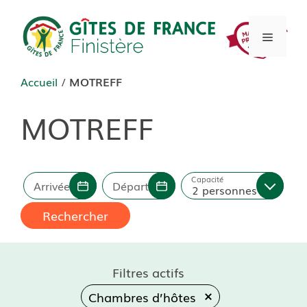
Aller
au
Menu
contenu
Accueil
/
MOTREFF
MOTREFF
Capacité
Arrivée
Départ
2 personnes
Rechercher
Filtres actifs
Chambres d’hôtes