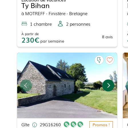
Ty Bihan
à
MOTREFF
- Finistère - Bretagne
1
chambre
2
personne
s
À partir de
8
avis
230
par
semaine
Gîte
29G16260
Promos !