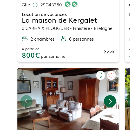
Gîte
29G43350
Location de vacances
La maison de Kergalet
à
CARHAIX PLOUGUER
- Finistère - Bretagne
2
chambre
s
6
personne
s
À partir de
2
avis
800
par
semaine