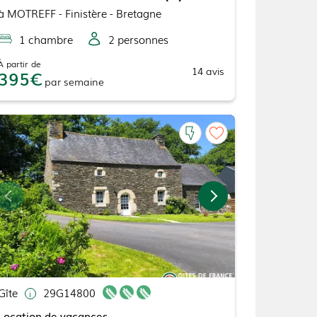
à
MOTREFF
- Finistère - Bretagne
1
chambre
2
personne
s
À partir de
14
avis
395
par
semaine
Gîte
29G14800
Location de vacances