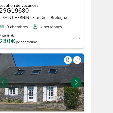
Location de vacances
29G19680
à
SAINT-HERNIN
- Finistère - Bretagne
3
chambre
s
4
personne
s
À partir de
6
avis
280
par
semaine