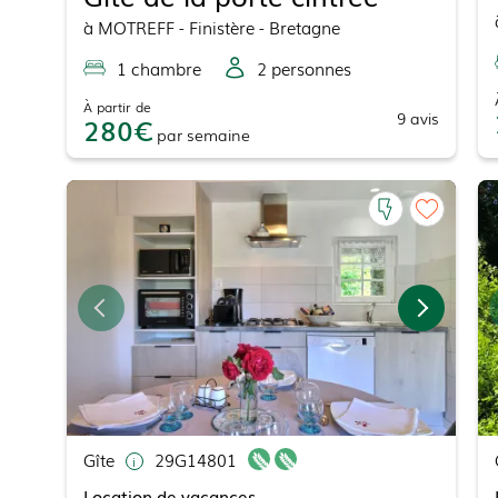
à
MOTREFF
- Finistère - Bretagne
1
chambre
2
personne
s
À partir de
9
avis
280
par
semaine
Gîte
29G14801
Location de vacances