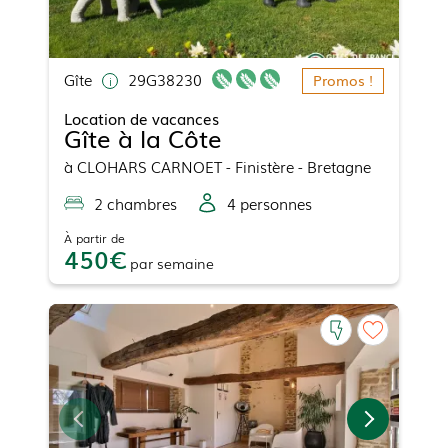
Gîte
29G38230
Promos !
Location de vacances
Gîte à la Côte
à
CLOHARS CARNOET
- Finistère - Bretagne
2
chambre
s
4
personne
s
À partir de
450
par
semaine