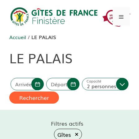
Aller
au
Menu
contenu
Accueil
/
LE PALAIS
LE PALAIS
Capacité
Arrivée
Départ
2 personnes
Rechercher
Filtres actifs
Gîtes