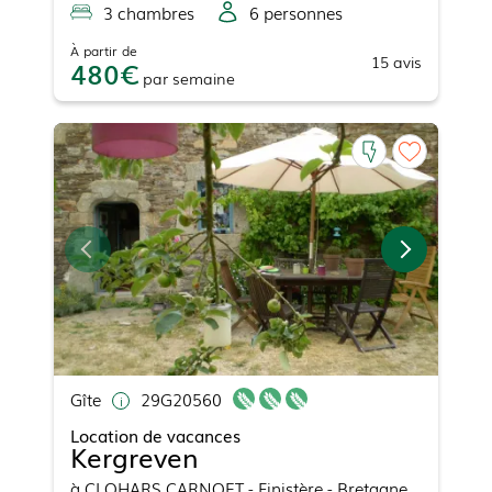
3
chambre
s
6
personne
s
À partir de
15
avis
480
par
semaine
Gîte
29G20560
Location de vacances
Kergreven
à
CLOHARS CARNOET
- Finistère - Bretagne