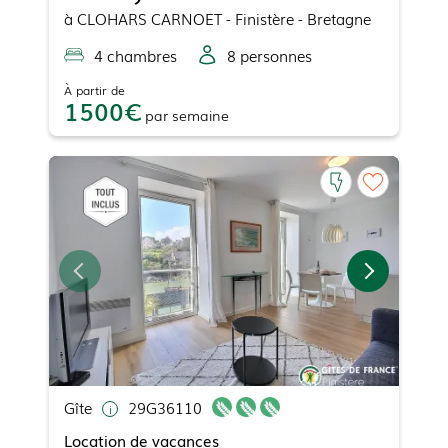
à
CLOHARS CARNOET
- Finistère - Bretagne
4
chambre
s
8
personne
s
À partir de
1500
par
semaine
Gîte
29G36110
Location de vacances