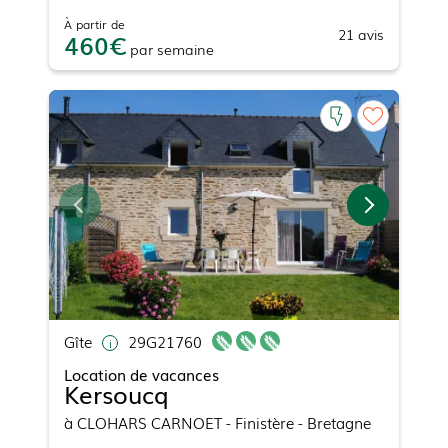
À partir de
21
avis
460
par
semaine
Gîte
29G21760
Location de vacances
Kersoucq
à
CLOHARS CARNOET
- Finistère - Bretagne