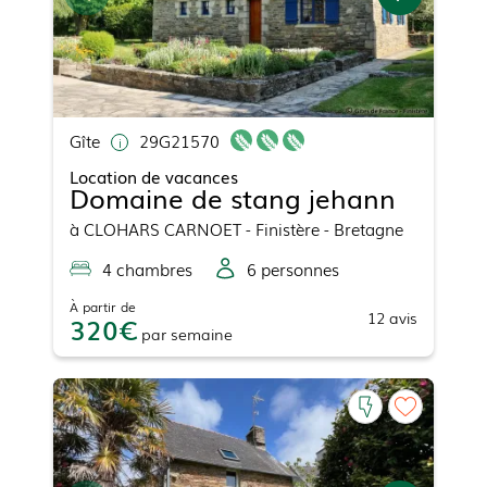
Gîte
29G21570
Location de vacances
Domaine de stang jehann
à
CLOHARS CARNOET
- Finistère - Bretagne
4
chambre
s
6
personne
s
À partir de
12
avis
320
par
semaine