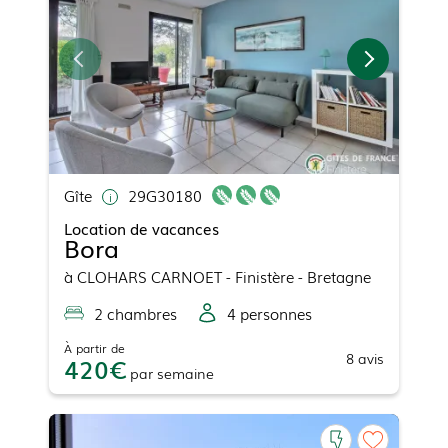
Gîte
29G30180
Location de vacances
Bora
à
CLOHARS CARNOET
- Finistère - Bretagne
2
chambre
s
4
personne
s
À partir de
8
avis
420
par
semaine