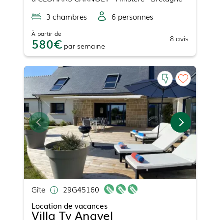
3
chambre
s
6
personne
s
À partir de
8
avis
580
par
semaine
Gîte
29G45160
Location de vacances
Villa Ty Anavel