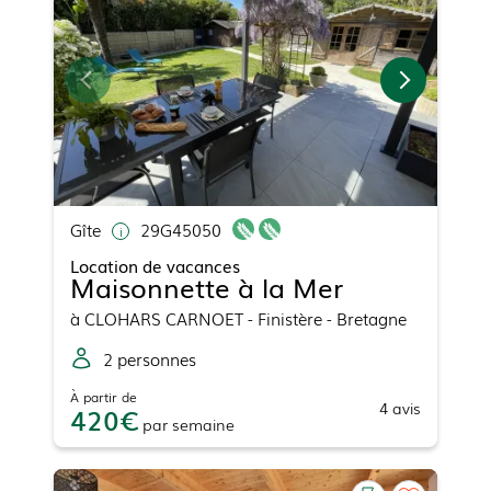
Gîte
29G45050
Location de vacances
Maisonnette à la Mer
à
CLOHARS CARNOET
- Finistère - Bretagne
2
personne
s
À partir de
4
avis
420
par
semaine