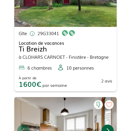
Gîte
29G33041
Location de vacances
Ti Breizh
à
CLOHARS CARNOET
- Finistère - Bretagne
6
chambre
s
10
personne
s
À partir de
2
avis
1600
par
semaine