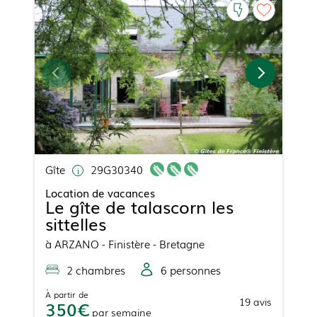
Gîte
29G30340
Location de vacances
Le gîte de talascorn les
sittelles
à
ARZANO
- Finistère - Bretagne
2
chambre
s
6
personne
s
À partir de
19
avis
350
par
semaine