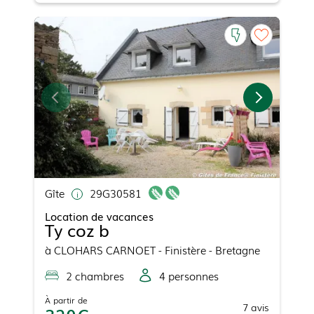
Gîte
29G30581
Location de vacances
Ty coz b
à
CLOHARS CARNOET
- Finistère - Bretagne
2
chambre
s
4
personne
s
À partir de
7
avis