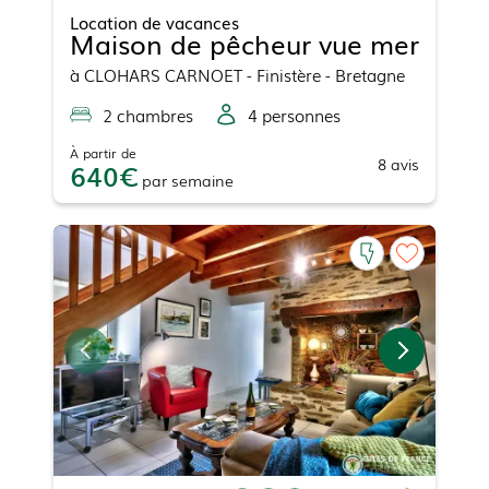
Location de vacances
Maison de pêcheur vue mer
à
CLOHARS CARNOET
- Finistère - Bretagne
2
chambre
s
4
personne
s
À partir de
8
avis
640
par
semaine