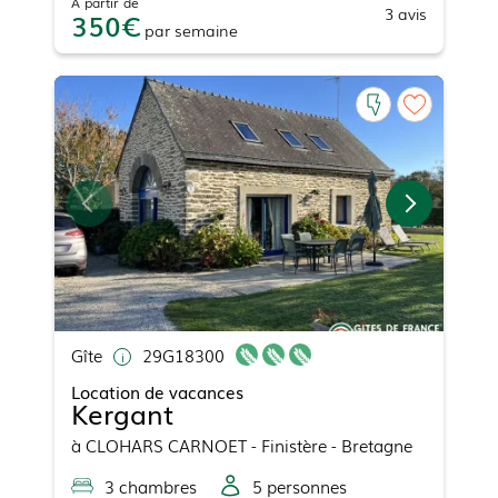
À partir de
3
avis
350
par
semaine
Gîte
29G18300
Location de vacances
Kergant
à
CLOHARS CARNOET
- Finistère - Bretagne
3
chambre
s
5
personne
s