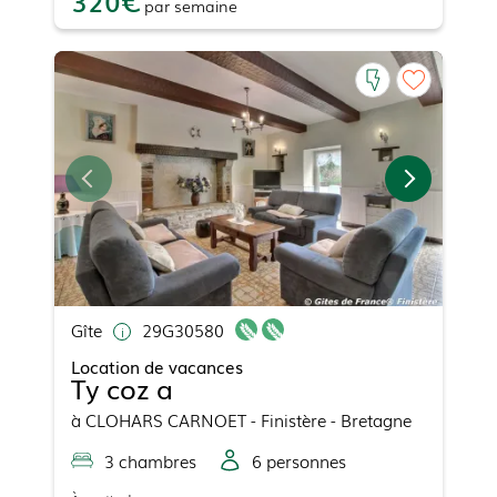
320
par
semaine
Gîte
29G30580
Location de vacances
Ty coz a
à
CLOHARS CARNOET
- Finistère - Bretagne
3
chambre
s
6
personne
s