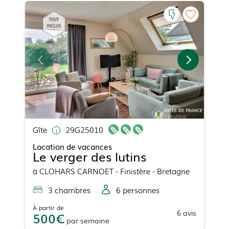
Gîte
29G25010
Location de vacances
Le verger des lutins
à
CLOHARS CARNOET
- Finistère - Bretagne
3
chambre
s
6
personne
s
À partir de
6
avis
500
par
semaine