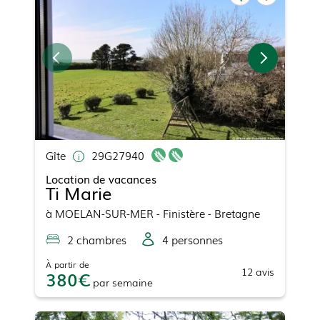
Gîte
29G27940
Location de vacances
Ti Marie
à
MOELAN-SUR-MER
- Finistère - Bretagne
2
chambre
s
4
personne
s
À partir de
12
avis
380
par
semaine