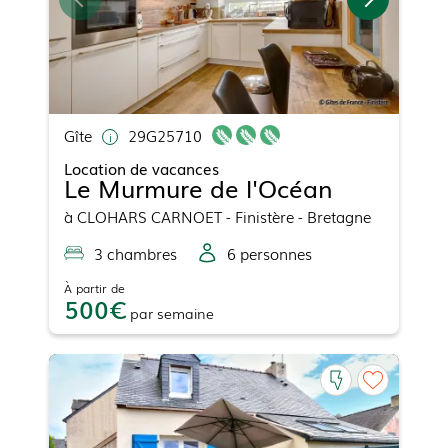
Gîte
29G25710
Location de vacances
Le Murmure de l'Océan
à
CLOHARS CARNOET
- Finistère - Bretagne
3
chambre
s
6
personne
s
À partir de
500
par
semaine