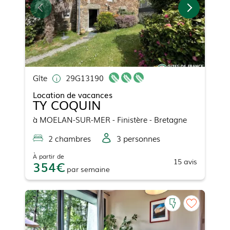
Gîte
29G13190
Location de vacances
TY COQUIN
à
MOELAN-SUR-MER
- Finistère - Bretagne
2
chambre
s
3
personne
s
À partir de
15
avis
354
par
semaine