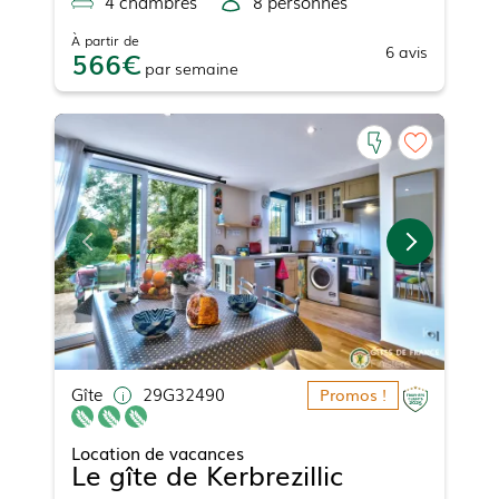
4
chambre
s
8
personne
s
À partir de
6
avis
566
par
semaine
Gîte
29G32490
Promos !
Location de vacances
Le gîte de Kerbrezillic