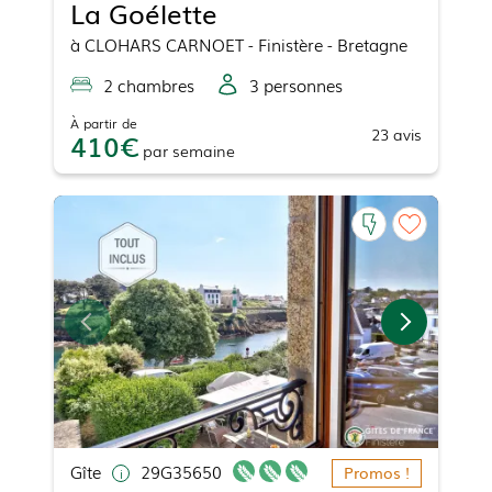
La Goélette
à
CLOHARS CARNOET
- Finistère - Bretagne
2
chambre
s
3
personne
s
À partir de
23
avis
410
par
semaine
Gîte
29G35650
Promos !