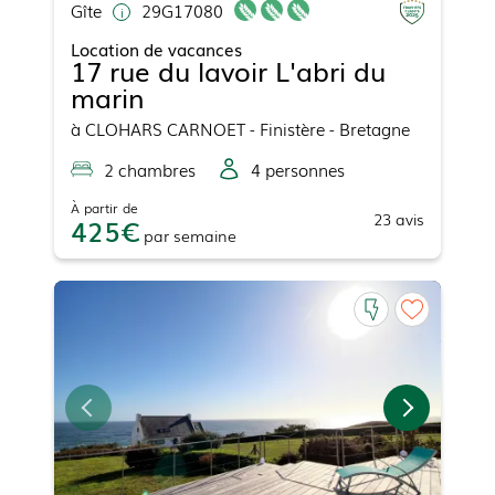
Gîte
29G17080
Location de vacances
17 rue du lavoir L'abri du
marin
à
CLOHARS CARNOET
- Finistère - Bretagne
2
chambre
s
4
personne
s
À partir de
23
avis
425
par
semaine