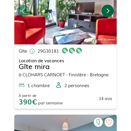
Gîte
29G30181
Location de vacances
Gîte mira
à
CLOHARS CARNOET
- Finistère - Bretagne
1
chambre
2
personne
s
À partir de
14
avis
390
par
semaine