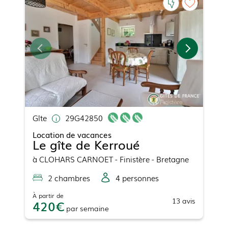
Gîte
29G42850
Location de vacances
Le gîte de Kerroué
à
CLOHARS CARNOET
- Finistère - Bretagne
2
chambre
s
4
personne
s
À partir de
13
avis
420
par
semaine