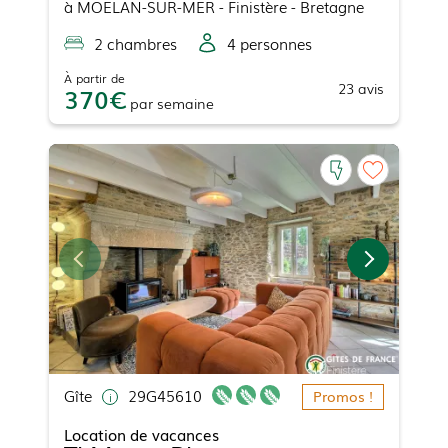
à
MOELAN-SUR-MER
- Finistère - Bretagne
2
chambre
s
4
personne
s
À partir de
23
avis
370
par
semaine
Gîte
29G45610
Promos !
Location de vacances