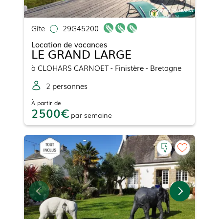
Gîte
29G45200
Location de vacances
LE GRAND LARGE
à
CLOHARS CARNOET
- Finistère - Bretagne
2
personne
s
À partir de
2500
par
semaine