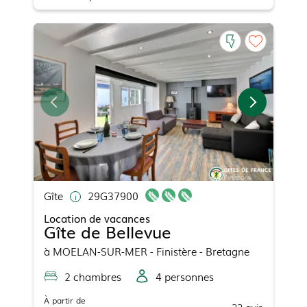
Gîte
29G37900
Location de vacances
Gîte de Bellevue
à
MOELAN-SUR-MER
- Finistère - Bretagne
2
chambre
s
4
personne
s
À partir de
22
avis