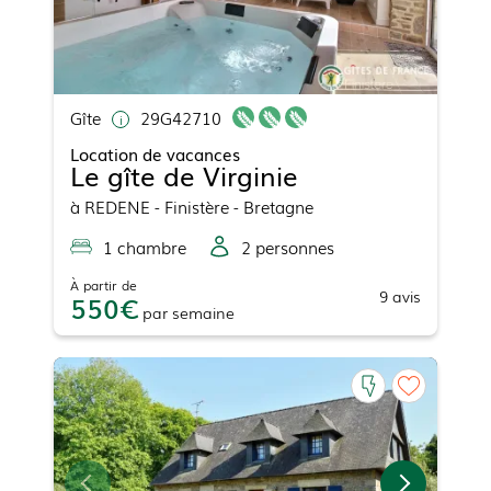
Gîte
29G42710
Location de vacances
Le gîte de Virginie
à
REDENE
- Finistère - Bretagne
1
chambre
2
personne
s
À partir de
9
avis
550
par
semaine