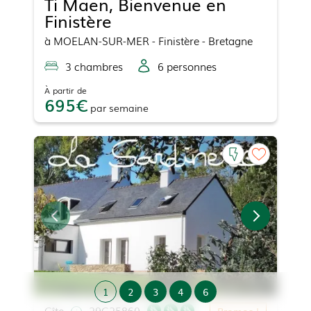
Ti Maen, Bienvenue en
Finistère
à
MOELAN-SUR-MER
- Finistère - Bretagne
3
chambre
s
6
personne
s
À partir de
695
par
semaine
1
2
3
4
6
Gîte
29G25860
Promos !