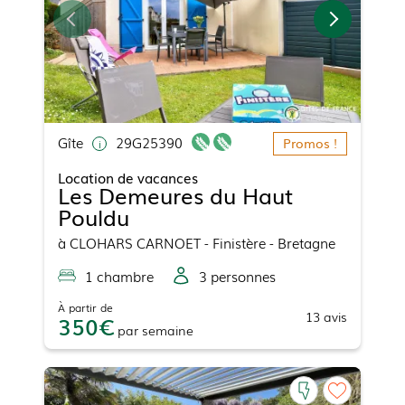
Gîte
29G25390
Promos !
Location de vacances
Les Demeures du Haut
Pouldu
à
CLOHARS CARNOET
- Finistère - Bretagne
1
chambre
3
personne
s
À partir de
13
avis
350
par
semaine