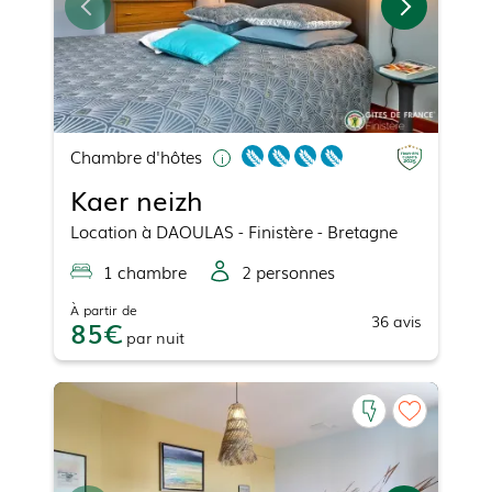
Chambre d'hôtes
Kaer neizh
Location
à
DAOULAS
- Finistère - Bretagne
1
chambre
2
personne
s
À partir de
36
avis
85
par
nuit