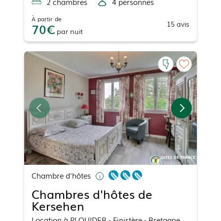
2
chambre
s
4
personne
s
À partir de
15
avis
70
par
nuit
Chambre d'hôtes
Chambres d'hôtes de
Kersehen
Location
à
PLOUIDER
- Finistère - Bretagne