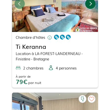
Chambre d'hôtes
Ti Keranna
Location
à
LA-FOREST-LANDERNEAU
-
Finistère - Bretagne
2
chambre
s
4
personne
s
À partir de
79
par
nuit