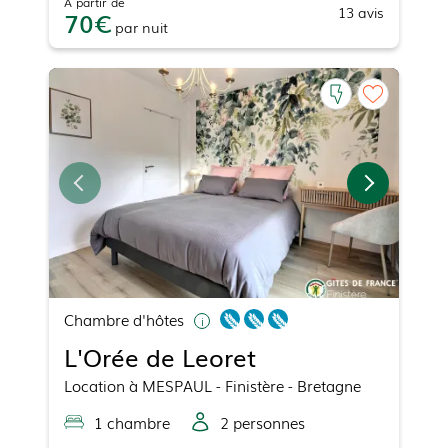
À partir de
13
avis
70
par
nuit
Chambre d'hôtes
L'Orée de Leoret
Location
à
MESPAUL
- Finistère - Bretagne
1
chambre
2
personne
s