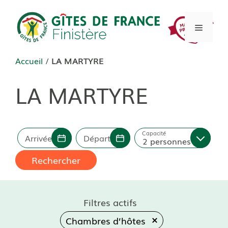
Aller
au
Menu
contenu
Accueil
/
LA MARTYRE
LA MARTYRE
Capacité
Arrivée
Départ
2 personnes
Rechercher
Filtres actifs
Chambres d’hôtes