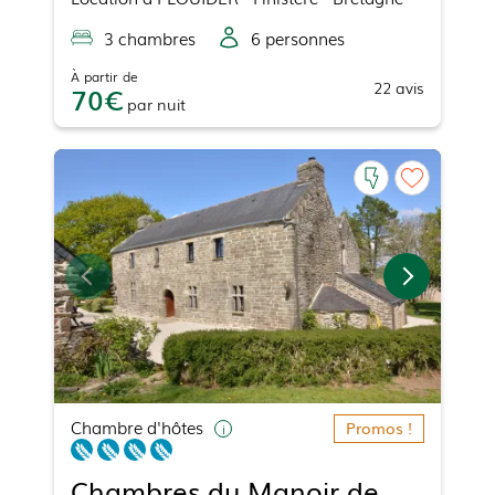
3
chambre
s
6
personne
s
À partir de
22
avis
70
par
nuit
Chambre d'hôtes
Promos !
Chambres du Manoir de