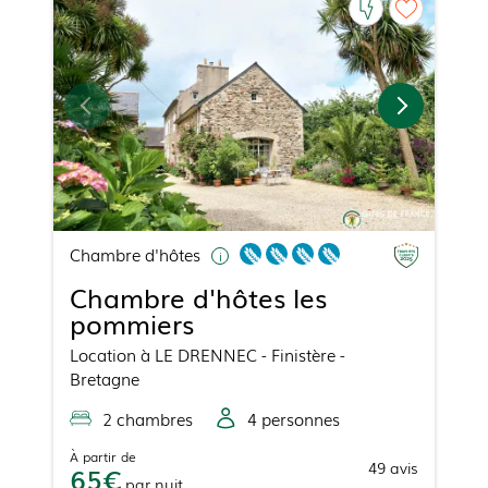
Chambre d'hôtes
Chambre d'hôtes les
pommiers
Location
à
LE DRENNEC
- Finistère -
Bretagne
2
chambre
s
4
personne
s
À partir de
49
avis
65
par
nuit