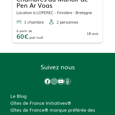
Pen Ar Voas
Location
à
LOPEREC
- Finistère - Bretagne
1
chambre
2
personne
s
À partir de
18
avis
60
par
nuit
Suivez nous
Facebook
Instagram
YouTube
Podcast
Le Blog
Gîtes de France Initiatives®
Gîtes de France® marque préférée des