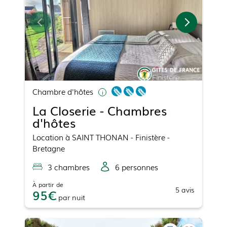
Chambre d'hôtes
La Closerie - Chambres
d'hôtes
Location
à
SAINT THONAN
- Finistère -
Bretagne
3
chambre
s
6
personne
s
À partir de
5
avis
95
par
nuit