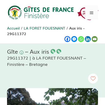
Aller
au
Menu
contenu
Accueil
/
LA FORET FOUESNANT
/
Aux iris -
29G11372
Gîte
– Aux iris
29G11372 | à LA FORET FOUESNANT –
Finistère – Bretagne