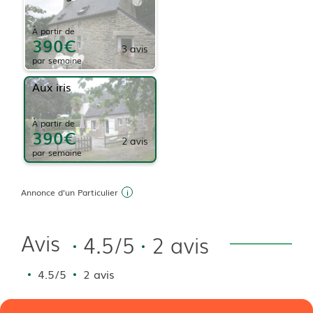
À partir de
390
3
avis
par
semaine
Aux iris
À partir de
390
2
avis
par
semaine
Annonce d'un Particulier
Avis
4.5/5
2 avis
4.5/5
2 avis