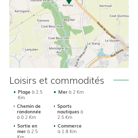
Loisirs et commodités
Plage
à 2.5
Mer
à 2 Km
Km
Chemin de
Sports
randonnée
nautiques
à
à 0.2 Km
2.5 Km
Sortie en
Commerce
mer
à 2.5
à 1.8 Km
Km