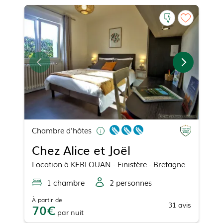
Chambre d'hôtes
Chez Alice et Joël
Location
à
KERLOUAN
- Finistère - Bretagne
1
chambre
2
personne
s
À partir de
31
avis
70
par
nuit