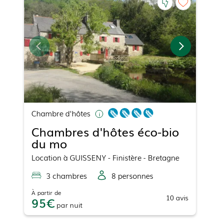
Chambre d'hôtes
Chambres d'hôtes éco-bio
du mo
Location
à
GUISSENY
- Finistère - Bretagne
3
chambre
s
8
personne
s
À partir de
10
avis
95
par
nuit