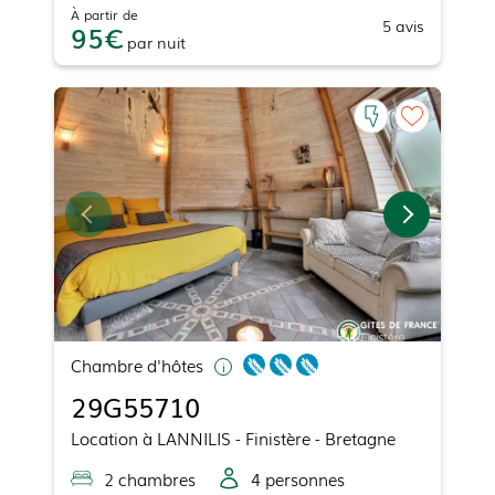
À partir de
5
avis
95
par
nuit
Chambre d'hôtes
29G55710
Location
à
LANNILIS
- Finistère - Bretagne
2
chambre
s
4
personne
s