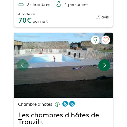
2
chambre
s
4
personne
s
À partir de
15
avis
70
par
nuit
Chambre d'hôtes
Les chambres d'hôtes de
Trouzilit