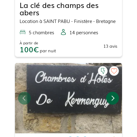
La clé des champs des
abers
Location
à
SAINT PABU
- Finistère - Bretagne
5
chambre
s
14
personne
s
À partir de
13
avis
100
par
nuit