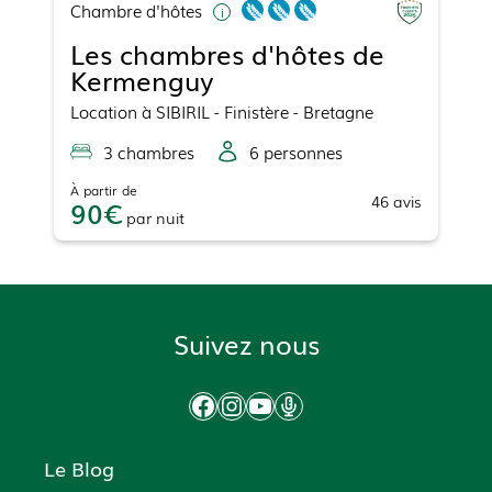
Chambre d'hôtes
Les chambres d'hôtes de
Kermenguy
Location
à
SIBIRIL
- Finistère - Bretagne
3
chambre
s
6
personne
s
À partir de
46
avis
90
par
nuit
Suivez nous
Facebook
Instagram
YouTube
Podcast
Le Blog