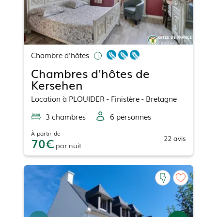
Chambre d'hôtes
Chambres d'hôtes de
Kersehen
Location
à
PLOUIDER
- Finistère - Bretagne
3
chambre
s
6
personne
s
À partir de
22
avis
70
par
nuit