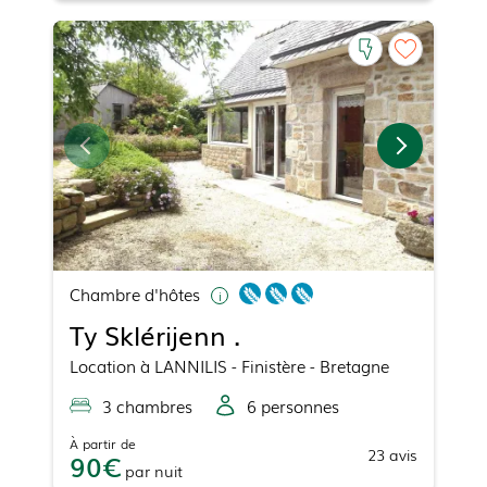
Chambre d'hôtes
Ty Sklérijenn .
Location
à
LANNILIS
- Finistère - Bretagne
3
chambre
s
6
personne
s
À partir de
23
avis
90
par
nuit