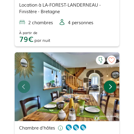
Location
à
LA-FOREST-LANDERNEAU
-
Finistère - Bretagne
2
chambre
s
4
personne
s
À partir de
79
par
nuit
Chambre d'hôtes