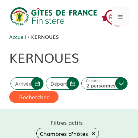
Aller
au
Menu
contenu
Accueil
/
KERNOUES
KERNOUES
Capacité
Arrivée
Départ
2 personnes
Rechercher
Filtres actifs
Chambres d’hôtes