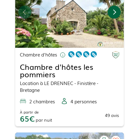
Chambre d'hôtes
Chambre d'hôtes les
pommiers
Location
à
LE DRENNEC
- Finistère -
Bretagne
2
chambre
s
4
personne
s
À partir de
49
avis
65
par
nuit