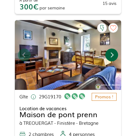
15
avis
300
par
semaine
Gîte
29G19170
Promos !
Location de vacances
Maison de pont prenn
à
TREOUERGAT
- Finistère - Bretagne
2
chambre
s
4
personne
s