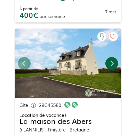
À partir de
7
avis
400
par
semaine
Gîte
29G45580
Location de vacances
La maison des Abers
à
LANNILIS
- Finistère - Bretagne