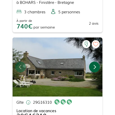
à
BOHARS
- Finistère - Bretagne
3
chambre
s
5
personne
s
À partir de
2
avis
740
par
semaine
Gîte
29G16310
Location de vacances