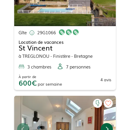
Gîte
29G1066
Location de vacances
St Vincent
à
TREGLONOU
- Finistère - Bretagne
3
chambre
s
7
personne
s
À partir de
4
avis
600
par
semaine