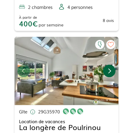
2
chambre
s
4
personne
s
À partir de
8
avis
400
par
semaine
Gîte
29G35970
Location de vacances
La longère de Poulrinou