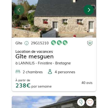
Gîte
29G15210
Location de vacances
Gîte mesguen
à
LANNILIS
- Finistère - Bretagne
2
chambre
s
4
personne
s
À partir de
40
avis
238
par
semaine