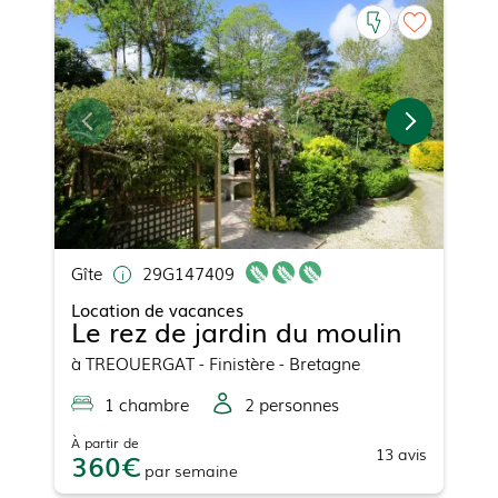
Gîte
29G147409
Location de vacances
Le rez de jardin du moulin
à
TREOUERGAT
- Finistère - Bretagne
1
chambre
2
personne
s
À partir de
13
avis
360
par
semaine