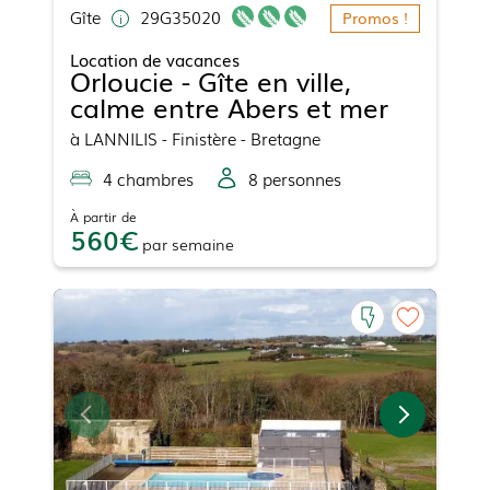
Gîte
29G35020
Promos !
Location de vacances
Orloucie - Gîte en ville,
calme entre Abers et mer
à
LANNILIS
- Finistère - Bretagne
4
chambre
s
8
personne
s
À partir de
560
par
semaine