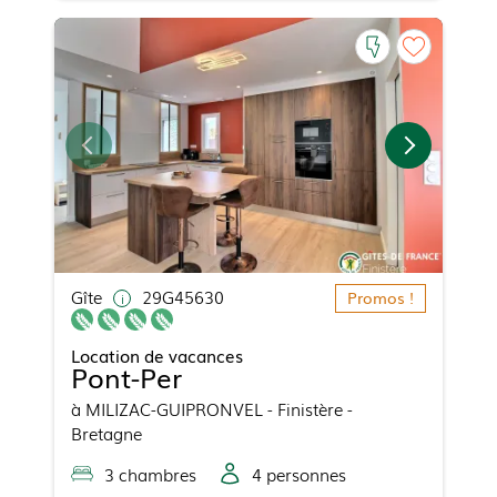
Gîte
29G45630
Promos !
Location de vacances
Pont-Per
à
MILIZAC-GUIPRONVEL
- Finistère -
Bretagne
3
chambre
s
4
personne
s