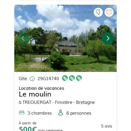
Gîte
29G14740
Location de vacances
Le moulin
à
TREOUERGAT
- Finistère - Bretagne
3
chambre
s
6
personne
s
À partir de
5
avis
500
par
semaine