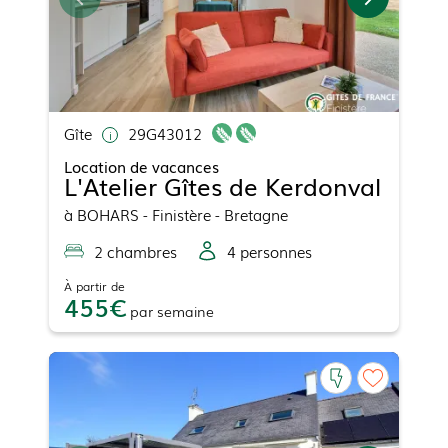
Gîte
29G43012
Location de vacances
L'Atelier Gîtes de Kerdonval
à
BOHARS
- Finistère - Bretagne
2
chambre
s
4
personne
s
À partir de
455
par
semaine