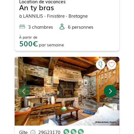
Location de vacances
An ty bras
à
LANNILIS
- Finistère - Bretagne
3
chambre
s
6
personne
s
À partir de
500
par
semaine
Gîte
29G23170