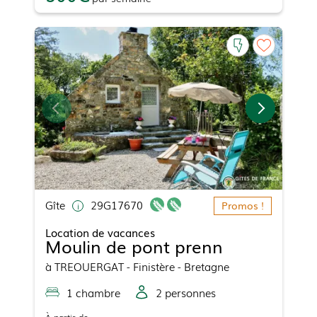
Gîte
29G17670
Promos !
Location de vacances
Moulin de pont prenn
à
TREOUERGAT
- Finistère - Bretagne
1
chambre
2
personne
s
À partir de