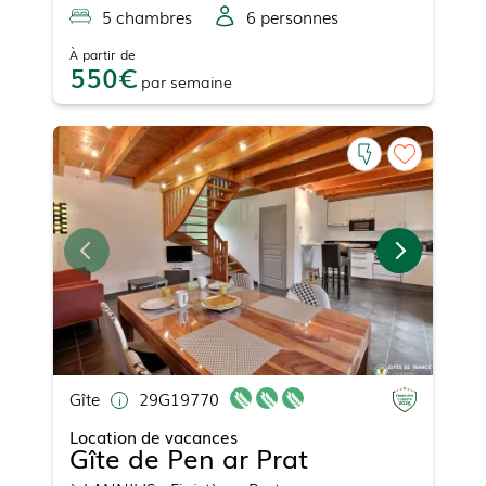
5
chambre
s
6
personne
s
À partir de
550
par
semaine
Gîte
29G19770
Location de vacances
Gîte de Pen ar Prat