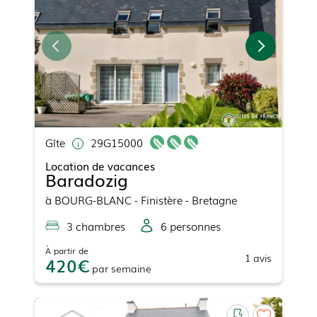
Gîte
29G15000
Location de vacances
Baradozig
à
BOURG-BLANC
- Finistère - Bretagne
3
chambre
s
6
personne
s
À partir de
1
avis
420
par
semaine