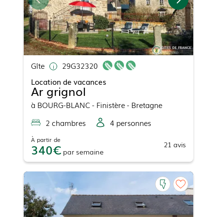
Gîte
29G32320
Location de vacances
Ar grignol
à
BOURG-BLANC
- Finistère - Bretagne
2
chambre
s
4
personne
s
À partir de
21
avis
340
par
semaine