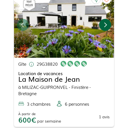
Gîte
29G38820
Location de vacances
La Maison de Jean
à
MILIZAC-GUIPRONVEL
- Finistère -
Bretagne
3
chambre
s
6
personne
s
À partir de
1
avis
600
par
semaine