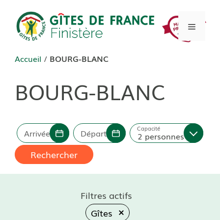
Aller
au
Menu
contenu
Accueil
/
BOURG-BLANC
BOURG-BLANC
Capacité
Arrivée
Départ
2 personnes
Rechercher
Filtres actifs
Gîtes