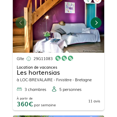
Gîte
29G11083
Location de vacances
Les hortensias
à
LOC-BREVALAIRE
- Finistère - Bretagne
3
chambre
s
5
personne
s
À partir de
11
avis
360
par
semaine