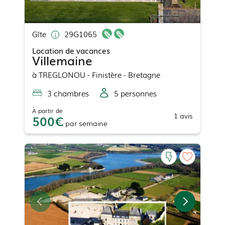
Gîte
29G1065
Location de vacances
Villemaine
à
TREGLONOU
- Finistère - Bretagne
3
chambre
s
5
personne
s
À partir de
1
avis
500
par
semaine