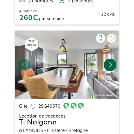
2
chambre
s
3
personne
s
À partir de
22
avis
260
par
semaine
Gîte
29G40670
Location de vacances
Ti Nolgann
à
LANNILIS
- Finistère - Bretagne