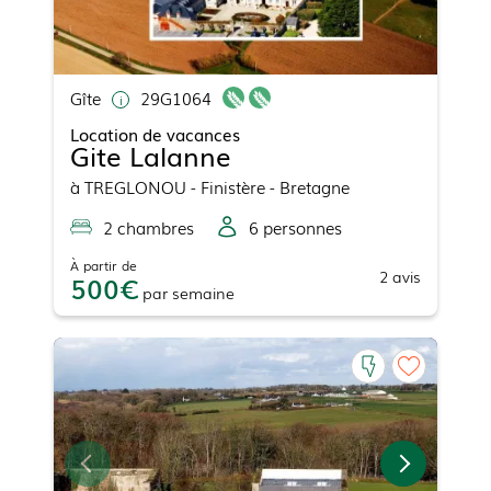
Gîte
29G1064
Location de vacances
Gite Lalanne
à
TREGLONOU
- Finistère - Bretagne
2
chambre
s
6
personne
s
À partir de
2
avis
500
par
semaine