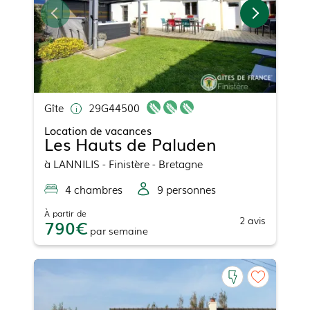
Gîte
29G44500
Location de vacances
Les Hauts de Paluden
à
LANNILIS
- Finistère - Bretagne
4
chambre
s
9
personne
s
À partir de
2
avis
790
par
semaine