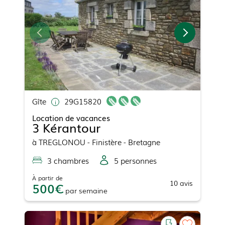
Gîte
29G15820
Location de vacances
3 Kérantour
à
TREGLONOU
- Finistère - Bretagne
3
chambre
s
5
personne
s
À partir de
10
avis
500
par
semaine