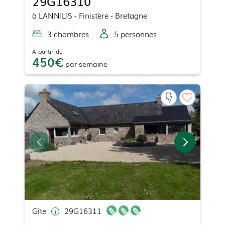
29G16310
à
LANNILIS
- Finistère - Bretagne
3
chambre
s
5
personne
s
À partir de
450
par
semaine
Gîte
29G16311