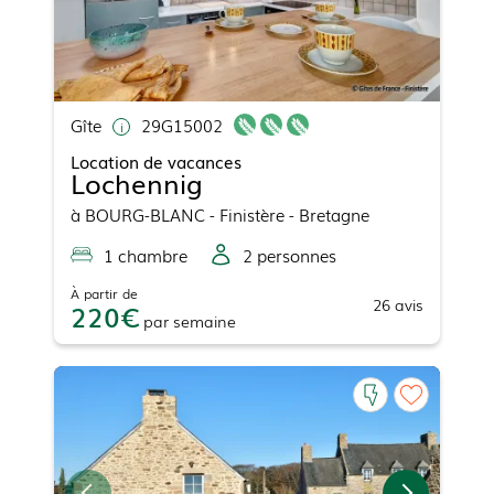
Gîte
29G15002
Location de vacances
Lochennig
à
BOURG-BLANC
- Finistère - Bretagne
1
chambre
2
personne
s
À partir de
26
avis
220
par
semaine