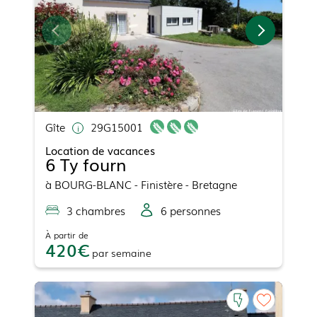
Gîte
29G15001
Location de vacances
6 Ty fourn
à
BOURG-BLANC
- Finistère - Bretagne
3
chambre
s
6
personne
s
À partir de
420
par
semaine