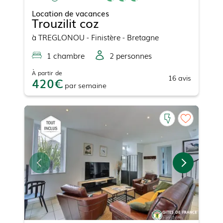
Location de vacances
Trouzilit coz
à
TREGLONOU
- Finistère - Bretagne
1
chambre
2
personne
s
À partir de
16
avis
420
par
semaine