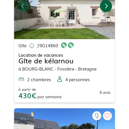
Gîte
29G14860
Location de vacances
Gîte de kélarnou
à
BOURG-BLANC
- Finistère - Bretagne
2
chambre
s
4
personne
s
À partir de
6
avis
430
par
semaine