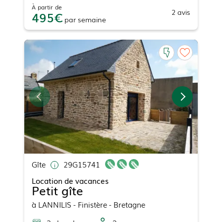
À partir de
2
avis
495
par
semaine
Gîte
29G15741
Location de vacances
Petit gîte
à
LANNILIS
- Finistère - Bretagne