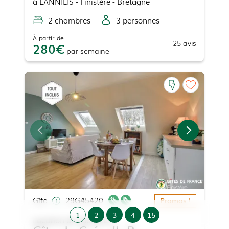
à
LANNILIS
- Finistère - Bretagne
2
chambre
s
3
personne
s
À partir de
25
avis
280
par
semaine
Gîte
29G45420
Promos !
1
2
3
4
15
Location de vacances