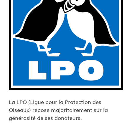
La LPO (Ligue pour la Protection des
Oiseaux) repose majo­ri­tai­re­ment sur la
géné­ro­sité de ses dona­teurs.