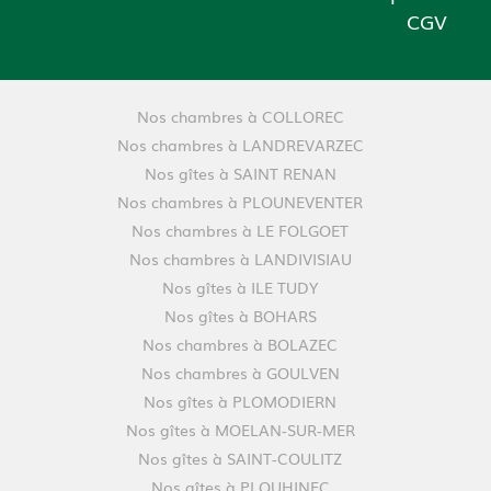
CGV
Nos chambres à COLLOREC
Nos chambres à LANDREVARZEC
Nos gîtes à SAINT RENAN
Nos chambres à PLOUNEVENTER
Nos chambres à LE FOLGOET
Nos chambres à LANDIVISIAU
Nos gîtes à ILE TUDY
Nos gîtes à BOHARS
Nos chambres à BOLAZEC
Nos chambres à GOULVEN
Nos gîtes à PLOMODIERN
Nos gîtes à MOELAN-SUR-MER
Nos gîtes à SAINT-COULITZ
Nos gîtes à PLOUHINEC